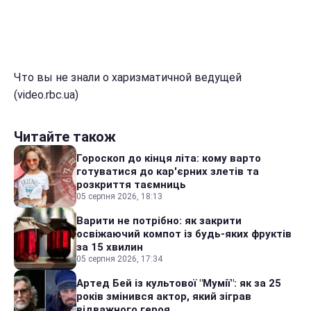
Что вы не знали о харизматичной ведущей
(video.rbc.ua)
Читайте також
Гороскоп до кінця літа: кому варто
готуватися до кар'єрних злетів та
розкриття таємниць
05 серпня 2026, 18:13
Варити не потрібно: як закрити
освіжаючий компот із будь-яких фруктів
за 15 хвилин
05 серпня 2026, 17:34
Артед Бей із культової "Мумії": як за 25
років змінився актор, який зіграв
відважного героя