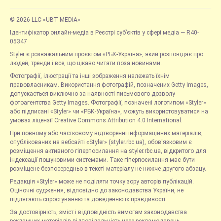
© 2026 LLC «UBT MEDIA»
Ідентифікатор онлайн-медіа в Реєстрі суб’єктів у сфері медіа — R40-
05347
Styler є розважальним проєктом «РБК-Україна», який розповідає про
людей, тренди і все, що цікаво читати поза новинами.
Фотографії, ілюстрації та інші зображення належать їхнім
правовласникам. Використання фотографій, позначених Getty Images,
допускається виключно за наявності письмового дозволу
фотоагентства Getty Images. Фотографії, позначені логотипом «Styler»
або підписані «Styler» чи «РБК-Україна», можуть використовуватися на
умовах ліцензії Creative Commons Attribution 4.0 International.
При повному або частковому відтворенні інформаційних матеріалів,
опублікованих на вебсайті «Styler» (styler.rbc.ua), обов'язковим є
розміщення активного гіперпосилання на styler.rbc.ua, відкритого для
індексації пошуковими системами. Таке гіперпосилання має бути
розміщене безпосередньо в тексті матеріалу не нижче другого абзацу.
Редакція «Styler» може не поділяти точку зору авторів публікацій.
Оціночні судження, відповідно до законодавства України, не
підлягають спростуванню та доведенню їх правдивості.
За достовірність, зміст і відповідність вимогам законодавства