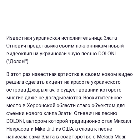
Известная украинская исполнительница Злата
Огневич представила своим поклонникам новый
видеоклип на украиноязычную песню DOLONI
("Долоні").
В этот раз известная артистка в своем новом видео
решила сделать акцент на красоте украинского
острова Джарылгач, о существовании которого
многие даже не догадываются. Восхитительное
место в Херсонской области стало объектом для
съемки нового клипа Златы Огневич на песню
DOLONI, автором которой традиционно стал Михаил
Некрасов и Mike Jr.J из США, а слова к песне
написала сама Злата в соавторстве с Melada Moar.