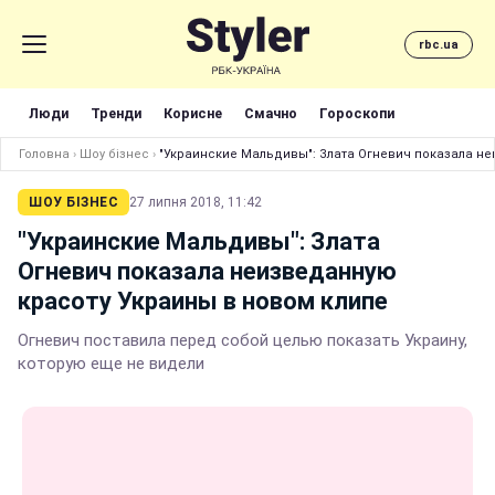
rbc.ua
Люди
Тренди
Корисне
Смачно
Гороскопи
Головна
›
Шоу бізнес
›
"Украинские Мальдивы": Злата Огневич показала не
ШОУ БІЗНЕС
27 липня 2018, 11:42
"Украинские Мальдивы": Злата
Огневич показала неизведанную
красоту Украины в новом клипе
Огневич поставила перед собой целью показать Украину,
которую еще не видели