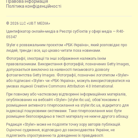
Правова інформація
Політика конфіденційності
© 2026 LLC «UBT MEDIA»
Ідентифікатор онлайн-медіа в Реєстрі суб’єктів у сфері медіа — R40-
05347
Styler є розважальним проєктом «РБК-Україна», який розповідає про
людей, тренди і все, що цікаво читати поза новинами.
Фотографії, ілюстрації та інші зображення належать їхнім
правовласникам. Використання фотографій, позначених Getty Images,
допускається виключно за наявності письмового дозволу
фотоагентства Getty Images. Фотографії, позначені логотипом «Styler»
або підписані «Styler» чи «РБК-Україна», можуть використовуватися на
умовах ліцензії Creative Commons Attribution 4.0 International.
При повному або частковому відтворенні інформаційних матеріалів,
опублікованих на вебсайті «Styler» (styler.rbc.ua), обов'язковим є
розміщення активного гіперпосилання на styler.rbc.ua, відкритого для
індексації пошуковими системами. Таке гіперпосилання має бути
розміщене безпосередньо в тексті матеріалу не нижче другого абзацу.
Редакція «Styler» може не поділяти точку зору авторів публікацій.
Оціночні судження, відповідно до законодавства України, не
підлягають спростуванню та доведенню їх правдивості.