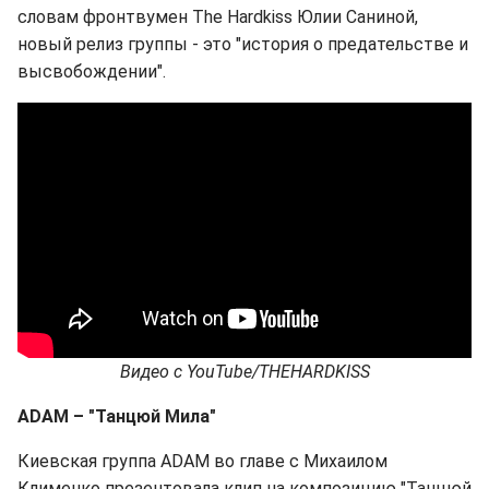
словам фронтвумен The Hardkiss Юлии Саниной,
новый релиз группы - это "история о предательстве и
высвобождении".
Видео
с
YouTube/THEHARDKISS
ADAM
– "Танцюй Мила"
Киевская группа ADAM во главе с Михаилом
Клименко презентовала клип на композицию "Танцюй