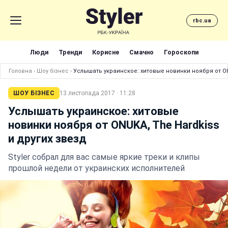
rbc.ua
Люди
Тренди
Корисне
Смачно
Гороскопи
Головна
›
Шоу бізнес
›
Услышать украинское: хитовые новинки ноября от ON
ШОУ БІЗНЕС
13 листопада 2017 · 11:28
Услышать украинское: хитовые
новинки ноября от ONUKA, The Hardkiss
и других звезд
Styler собрал для вас самые яркие треки и клипы
прошлой недели от украинских исполнителей