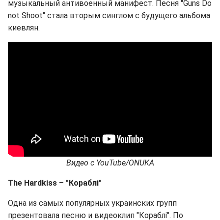
музыкальный антивоенный манифест. Песня "Guns Do
not Shoot" стала вторым синглом с будущего альбома
киевлян.
Видео с
YouTube/ONUKA
The
Hardkiss
– "Кораблі
"
Одна из самых популярных украинских групп
презентовала песню и видеоклип "Кораблі". По