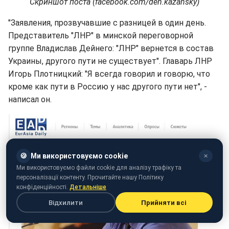
Скриншот поста (facebook.com/den.kazansky)
"Заявления, прозвучавшие с разницей в один день.
Представитель "ЛНР" в минской переговорной
группе Владислав Дейнего: "ЛНР" вернется в состав
Украины, другого пути не существует". Главарь ЛНР
Игорь Плотницкий: "Я всегда говорил и говорю, что
кроме как пути в Россию у нас другого пути нет", -
написал он.
🍪
Ми використовуємо cookie
✕
Ми використовуємо файли cookie для аналізу трафіку та
персоналізації контенту. Прочитайте нашу Політику
конфіденційності.
Детальніше
Відхилити
Прийняти всі