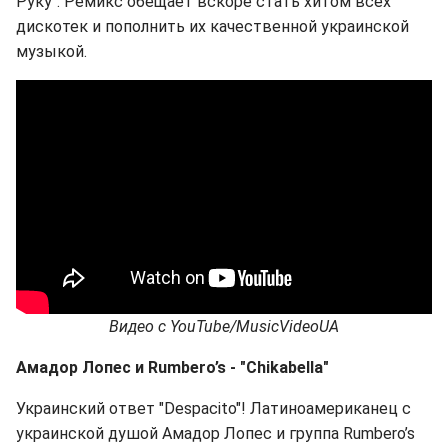
Руку". Ремикс обещает вскоре стать хитом всех
дискотек и пополнить их качественной украинской
музыкой.
Видео с
YouTube
/
MusicVideoUA
Амадор Лопес и
Rumbero
’
s
- "
Chikabella
"
Украинский ответ "Despacito"! Латиноамериканец с
украинской душой Амадор Лопес и группа Rumbero’s