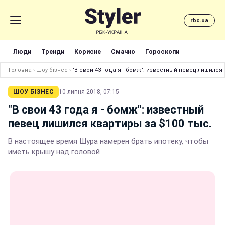
rbc.ua
Люди
Тренди
Корисне
Смачно
Гороскопи
Головна
›
Шоу бізнес
›
"В свои 43 года я - бомж": известный певец лишился 
ШОУ БІЗНЕС
10 липня 2018, 07:15
"В свои 43 года я - бомж": известный
певец лишился квартиры за $100 тыс.
В настоящее время Шура намерен брать ипотеку, чтобы
иметь крышу над головой