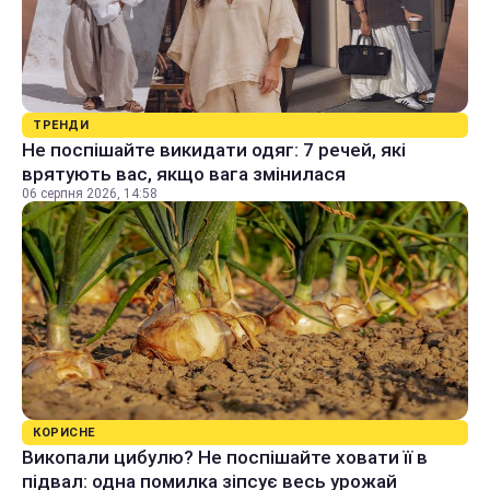
ТРЕНДИ
Не поспішайте викидати одяг: 7 речей, які
врятують вас, якщо вага змінилася
06 серпня 2026, 14:58
КОРИСНЕ
Викопали цибулю? Не поспішайте ховати її в
підвал: одна помилка зіпсує весь урожай