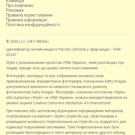
Команда
Про компанію
Реклама
Правила користування
Правова інформація
Політика конфіденційності
© 2026 LLC «UBT MEDIA»
Ідентифікатор онлайн-медіа в Реєстрі суб’єктів у сфері медіа — R40-
05347
Styler є розважальним проєктом «РБК-Україна», який розповідає про
людей, тренди і все, що цікаво читати поза новинами.
Фотографії, ілюстрації та інші зображення належать їхнім
правовласникам. Використання фотографій, позначених Getty Images,
допускається виключно за наявності письмового дозволу
фотоагентства Getty Images. Фотографії, позначені логотипом «Styler»
або підписані «Styler» чи «РБК-Україна», можуть використовуватися на
умовах ліцензії Creative Commons Attribution 4.0 International.
При повному або частковому відтворенні інформаційних матеріалів,
опублікованих на вебсайті «Styler» (styler.rbc.ua), обов'язковим є
розміщення активного гіперпосилання на styler.rbc.ua, відкритого для
індексації пошуковими системами. Таке гіперпосилання має бути
розміщене безпосередньо в тексті матеріалу не нижче другого абзацу.