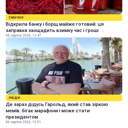
СМАЧНО
Відкрила банку і борщ майже готовий: ця
заправка заощадить взимку час і гроші
06 серпня 2026, 13:47
ЛЮДИ
Де зараз дідусь Гарольд, який став зіркою
мемів: бігає марафони і може стати
президентом
06 серпня 2026, 12:51