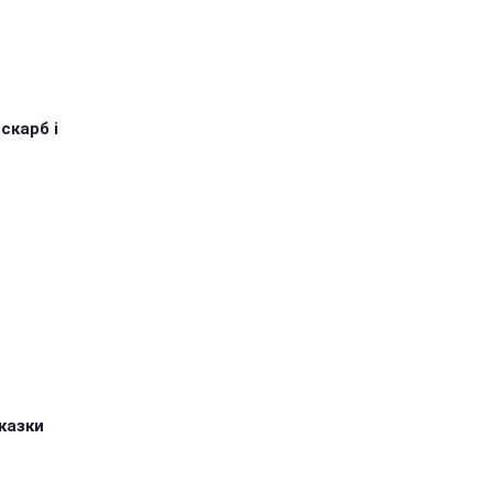
 скарб і
казки