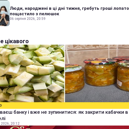
Люди, народжені в ці дні тижня, гребуть гроші лопато
пощастило з пелюшок
06 серпня 2026, 20:59
е цікавого
О
ваєш банку і вже не зупинитися: як закрити кабачки в
елі
 2026, 20:12