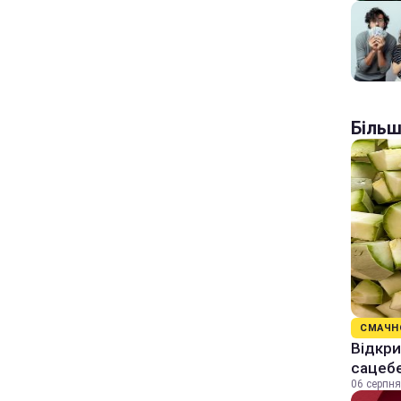
Більш
СМАЧН
Відкри
сацеб
06 серпня