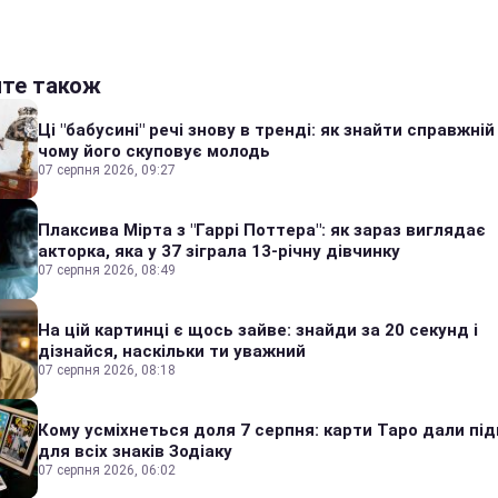
йте також
Ці "бабусині" речі знову в тренді: як знайти справжній
чому його скуповує молодь
07 серпня 2026, 09:27
Плаксива Мірта з "Гаррі Поттера": як зараз виглядає
акторка, яка у 37 зіграла 13-річну дівчинку
07 серпня 2026, 08:49
На цій картинці є щось зайве: знайди за 20 секунд і
дізнайся, наскільки ти уважний
07 серпня 2026, 08:18
Кому усміхнеться доля 7 серпня: карти Таро дали під
для всіх знаків Зодіаку
07 серпня 2026, 06:02