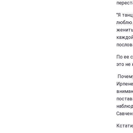
перест
"Я тан
люблю.
женить
каждой
послови
По ее 
это не 
Почему
Ирпене
внимани
постави
наблюд
Савчен
Кстати