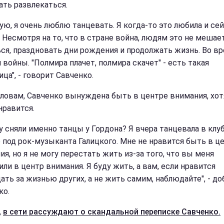
ать развлекаться.
цую, я очень люблю танцевать. Я когда-то это любила и се
 Несмотря на то, что в стране война, людям это не мешае
ся, праздновать дни рождения и продолжать жизнь. Во в
 войны. "Полмира плачет, полмира скачет" - есть такая
ца", - говорит Савченко.
словам, Савченко вынуждена быть в центре внимания, хот
нравится.
 сняли именно танцы у Гордона? Я вчера танцевала в клу
 под рок-музыканта Галицкого. Мне не нравится быть в ц
я, но я не могу перестать жить из-за того, что вы меня
ли в центр внимания. Я буду жить, а вам, если нравится
ать за жизнью других, а не жить самим, наблюдайте", - до
ко.
,
в сети рассуждают о скандальной переписке Савченко.