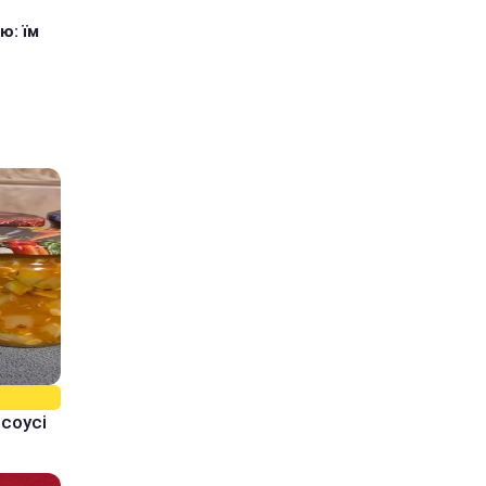
ю: їм
 соусі