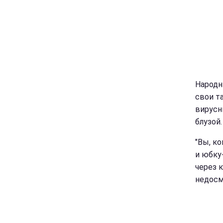
Народн
свои т
вирусн
блузой.
"Вы, к
и юбку-
через 
недосмо