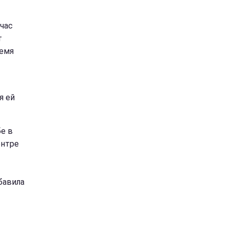
йчас
т
ремя
я ей
бе в
ентре
бавила