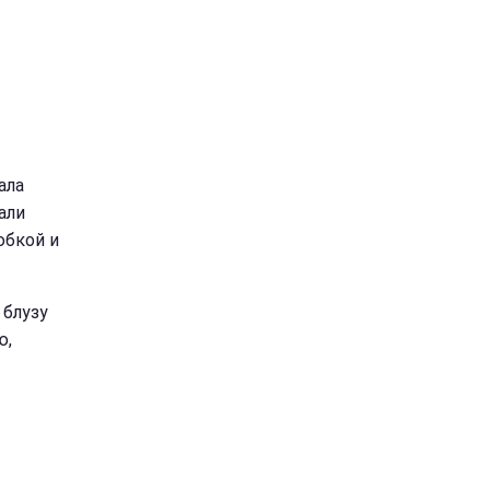
ала
али
юбкой и
 блузу
ю,