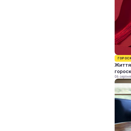
ГОРОС
Життя 
горос
06 серпня