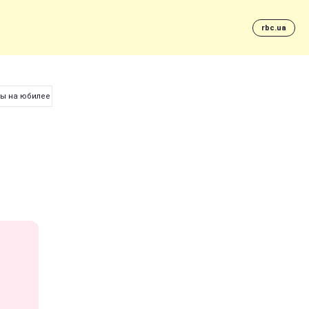
rbc.ua
цы на юбилее Гордона