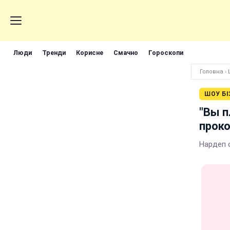
Люди
Тренди
Корисне
Смачно
Гороскопи
Головна
›
ШОУ БІ
"Вы п
прок
Нардеп 