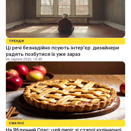
ТРЕНДИ
Ці речі безнадійно псують інтер'єр: дизайнери
радять позбутися їх уже зараз
06 серпня 2026, 10:40
СМАЧНО
На Яблучний Спас: цей пиріг зі старої кулінарної