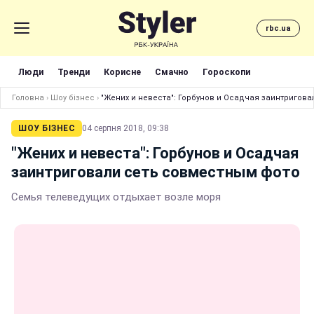
rbc.ua
Люди
Тренди
Корисне
Смачно
Гороскопи
Головна
›
Шоу бізнес
›
"Жених и невеста": Горбунов и Осадчая заинтригов
ШОУ БІЗНЕС
04 серпня 2018, 09:38
"Жених и невеста": Горбунов и Осадчая
заинтриговали сеть совместным фото
Семья телеведущих отдыхает возле моря