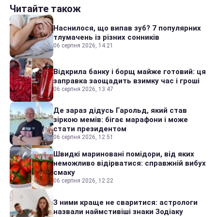
Читайте також
Наснилося, що випав зуб? 7 популярних
тлумачень із різних сонників
06 серпня 2026, 14:21
Відкрила банку і борщ майже готовий: ця
заправка заощадить взимку час і гроші
06 серпня 2026, 13:47
Де зараз дідусь Гарольд, який став
зіркою мемів: бігає марафони і може
стати президентом
06 серпня 2026, 12:51
Швидкі мариновані помідори, від яких
неможливо відірватися: справжній вибух
смаку
06 серпня 2026, 12:22
З ними краще не сваритися: астрологи
назвали наймстивіші знаки Зодіаку