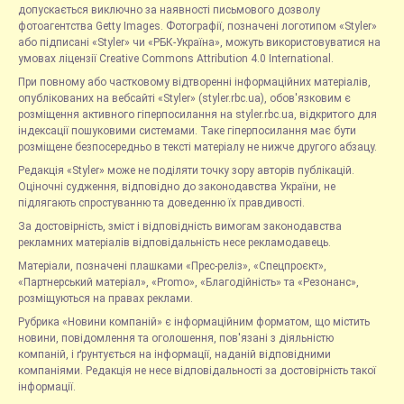
допускається виключно за наявності письмового дозволу
фотоагентства Getty Images. Фотографії, позначені логотипом «Styler»
або підписані «Styler» чи «РБК-Україна», можуть використовуватися на
умовах ліцензії Creative Commons Attribution 4.0 International.
При повному або частковому відтворенні інформаційних матеріалів,
опублікованих на вебсайті «Styler» (styler.rbc.ua), обов'язковим є
розміщення активного гіперпосилання на styler.rbc.ua, відкритого для
індексації пошуковими системами. Таке гіперпосилання має бути
розміщене безпосередньо в тексті матеріалу не нижче другого абзацу.
Редакція «Styler» може не поділяти точку зору авторів публікацій.
Оціночні судження, відповідно до законодавства України, не
підлягають спростуванню та доведенню їх правдивості.
За достовірність, зміст і відповідність вимогам законодавства
рекламних матеріалів відповідальність несе рекламодавець.
Матеріали, позначені плашками «Прес-реліз», «Спецпроєкт»,
«Партнерський матеріал», «Promo», «Благодійність» та «Резонанс»,
розміщуються на правах реклами.
Рубрика «Новини компаній» є інформаційним форматом, що містить
новини, повідомлення та оголошення, пов'язані з діяльністю
компаній, і ґрунтується на інформації, наданій відповідними
компаніями. Редакція не несе відповідальності за достовірність такої
інформації.