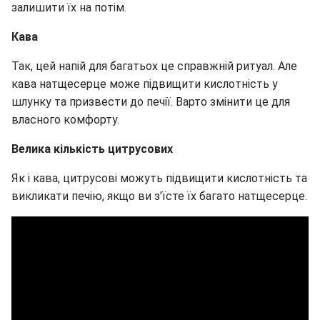
залишити їх на потім.
Кава
Так, цей напій для багатьох це справжній ритуал. Але
кава натщесерце може підвищити кислотність у
шлунку та призвести до печії. Варто змінити це для
власного комфорту.
Велика кількість цитрусових
Як і кава, цитрусові можуть підвищити кислотність та
викликати печію, якщо ви з'їсте їх багато натщесерце.