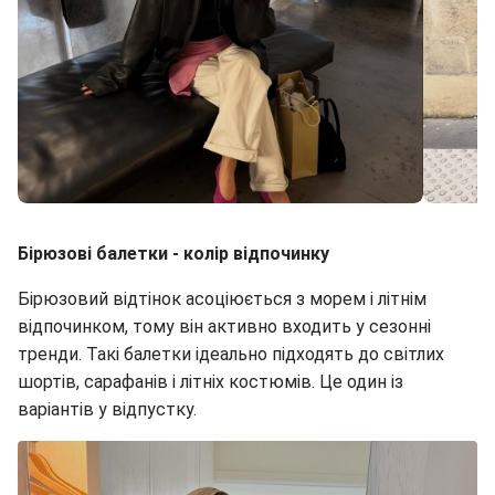
Відтінки рожевого в тренді (фото: instagram.com/johannalager / mv.tiangue)
Бірюзові балетки - колір відпочинку
Бірюзовий відтінок асоціюється з морем і літнім
відпочинком, тому він активно входить у сезонні
тренди. Такі балетки ідеально підходять до світлих
шортів, сарафанів і літніх костюмів. Це один із
варіантів у відпустку.