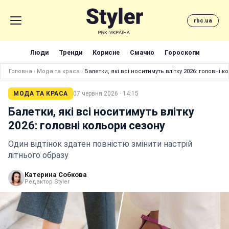
rbc.ua
Люди
Тренди
Корисне
Смачно
Гороскопи
Головна
›
Мода та краса
›
Балетки, які всі носитимуть влітку 2026: головні 
МОДА ТА КРАСА
07 червня 2026 · 14:15
Балетки, які всі носитимуть влітку
2026: головні кольори сезону
Один відтінок здатен повністю змінити настрій
літнього образу
Катерина Собкова
Редактор Styler