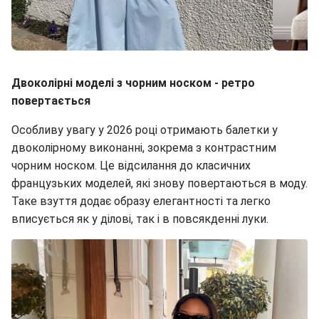
Червоні балетки (фото: instagram.com/laurajadestone /
maimy_pea)
Двоколірні моделі з чорним носком - ретро
повертається
Особливу увагу у 2026 році отримають балетки у
двоколірному виконанні, зокрема з контрастним
чорним носком. Це відсилання до класичних
французьких моделей, які знову повертаються в моду.
Таке взуття додає образу елегантності та легко
вписується як у ділові, так і в повсякденні луки.