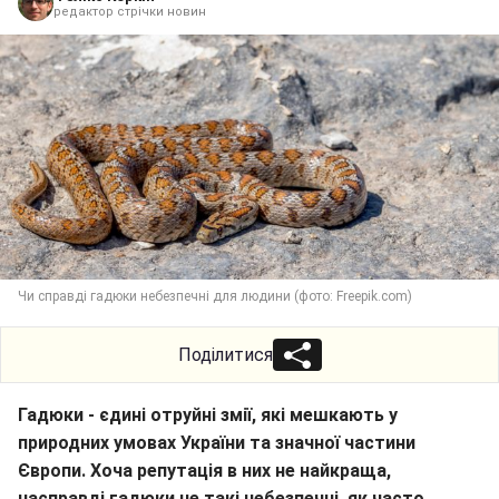
редактор стрічки новин
Чи справді гадюки небезпечні для людини (фото: Freepik.com)
Поділитися
Гадюки - єдині отруйні змії, які мешкають у
природних умовах України та значної частини
Європи. Хоча репутація в них не найкраща,
насправді гадюки не такі небезпечні, як часто