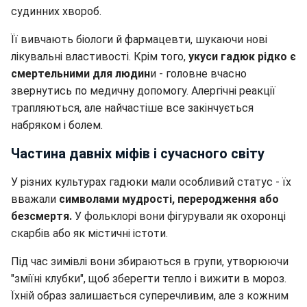
судинних хвороб.
Її вивчають біологи й фармацевти, шукаючи нові
лікувальні властивості. Крім того,
укуси гадюк рідко є
смертельними для людин
и - головне вчасно
звернутись по медичну допомогу. Алергічні реакції
трапляються, але найчастіше все закінчується
набряком і болем.
Частина давніх міфів і сучасного світу
У різних культурах гадюки мали особливий статус - їх
вважали
символами мудрості, переродження або
безсмертя.
У фольклорі вони фігурували як охоронці
скарбів або як містичні істоти.
Під час зимівлі вони збираються в групи, утворюючи
"зміїні клубки", щоб зберегти тепло і вижити в мороз.
Їхній образ залишається суперечливим, але з кожним