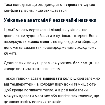
Така поведінка ще раз доводить:
гадюка не шукає
конфлікту
, вона лише захищається.
Унікальна анатомія й незвичайні навички
Ці змії мають вертикальні зіниці, як у кішок, що
дозволяє їм чудово бачити в сутінках і темряві. Вони
народжують
живих малят
, не відкладаючи яйця, що
допомагає виживати новонародженим у холодному
кліматі.
Деякі самки можуть розмножуватись
без самця
- це
явище зветься партеногенезом.
Також гадюки здатні
змінювати колір шкір
и залежно
від температури - в холодну пору вони темнішають,
щоб краще поглинати тепло. А в разі небезпеки
можуть вдавати мертвих або шипіти так голосно, що
це лякає навіть великих хижаків.