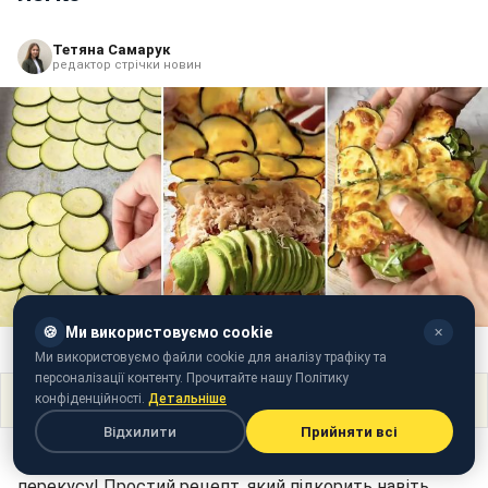
Тетяна Самарук
редактор стрічки новин
🍪
Ми використовуємо cookie
✕
Рецепт смачного сендвіча з кабачків (колаж: РБК-Україна)
Ми використовуємо файли cookie для аналізу трафіку та
персоналізації контенту. Прочитайте нашу Політику
Поділитися
конфіденційності.
Детальніше
Відхилити
Прийняти всі
Легкий сендвіч з кабачків - ідеальна ідея для літнього
перекусу! Простий рецепт, який підкорить навіть