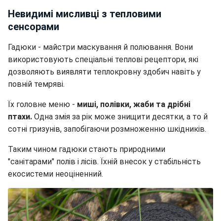
Невидимі мисливці з тепловими
сенсорами
Гадюки - майстри маскування й полювання. Вони
використовують спеціальні теплові рецептори, які
дозволяють виявляти теплокровну здобич навіть у
повній темряві.
Їх головне меню -
миші, полівки, жаби та дрібні
птахи.
Одна змія за рік може знищити десятки, а то й
сотні гризунів, запобігаючи розмноженню шкідників.
Таким чином гадюки стають природними
"санітарами" полів і лісів. Їхній внесок у стабільність
екосистеми неоціненний.