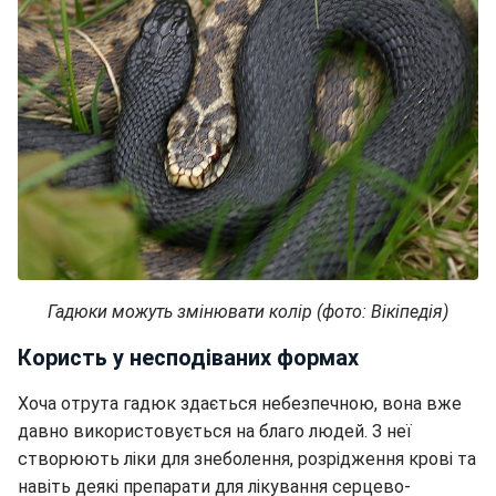
Гадюки можуть змінювати колір (фото: Вікіпедія)
Користь у несподіваних формах
Хоча отрута гадюк здається небезпечною, вона вже
давно використовується на благо людей. З неї
створюють ліки для знеболення, розрідження крові та
навіть деякі препарати для лікування серцево-