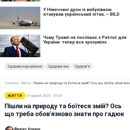
Здорове харчування
Здорова їжа
Здоров'я
Головна
›
Життя
›
Пішли на природу та боїтеся змій? Ось що треба обов'язк
ЖИТТЯ
14 червня 2025 · 09:00
Пішли на природу та боїтеся змій? Ось
що треба обов'язково знати про гадюк
Фелікс Коркін