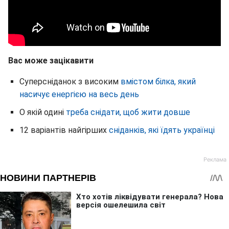
Вас може зацікавити
Суперсніданок з високим
вмістом білка, який
насичує енергією на весь день
О якій одині
треба снідати, щоб жити довше
12 варіантів найгірших
сніданків, які їдять українці