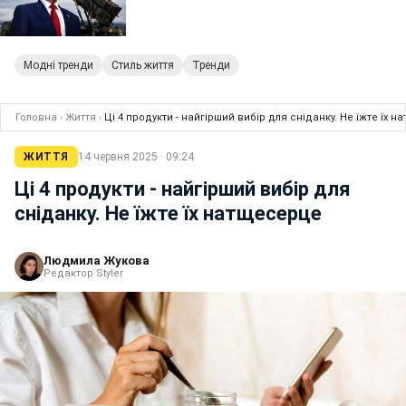
Модні тренди
Стиль життя
Тренди
Головна
›
Життя
›
Ці 4 продукти - найгірший вибір для сніданку. Не їжте їх 
ЖИТТЯ
14 червня 2025 · 09:24
Ці 4 продукти - найгірший вибір для
сніданку. Не їжте їх натщесерце
Людмила Жукова
Редактор Styler