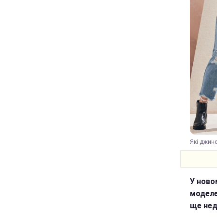
Які джинс
У ново
моделе
ще нед