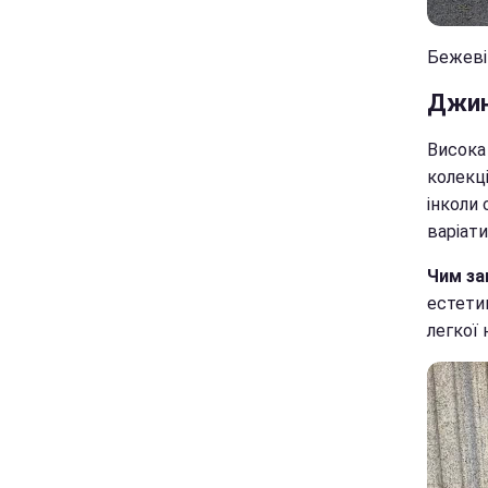
Бежеві 
Джин
Висока
колекці
інколи
варіати
Чим за
естетик
легкої 