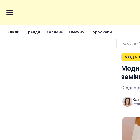
Люди
Тренди
Корисне
Смачно
Гороскопи
Головна
›
МОДА Т
Модні
замін
Є одна 
Кат
Реда