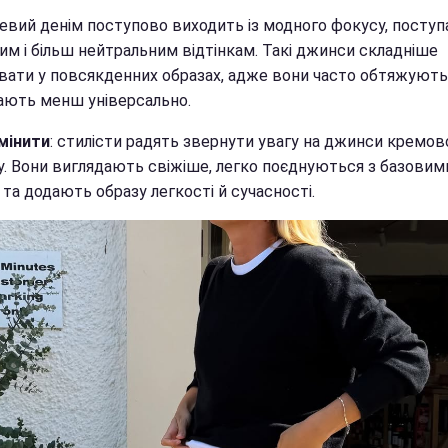
евий денім поступово виходить із модного фокусу, посту
им і більш нейтральним відтінкам. Такі джинси складніше
вати у повсякденних образах, адже вони часто обтяжують "
ають менш універсально.
мінити
: стилісти радять звернути увагу на джинси кремов
у. Вони виглядають свіжіше, легко поєднуються з базовим
та додають образу легкості й сучасності.