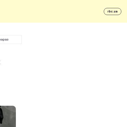
rbc.ua
 зараз
х