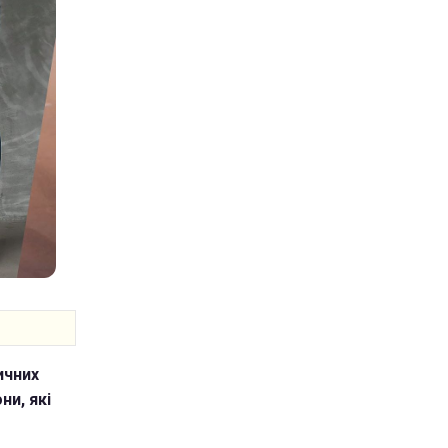
ичних
ни, які