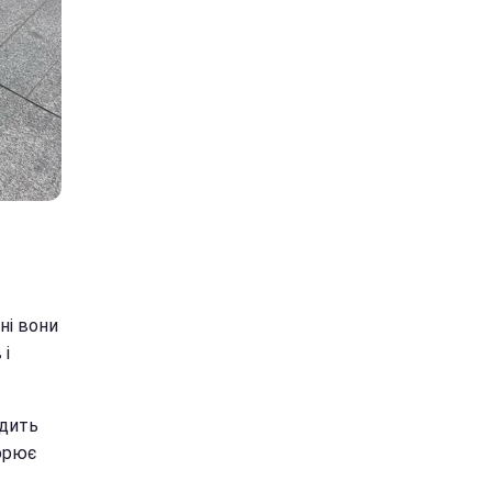
ні вони
 і
одить
ворює