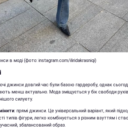
нси в моді (фото: instagram.com/iliridakrasniqi)
і
ючі джинси довгий час були базою гардеробу, однак сьогод
ають менш актуально. Мода зміщується у бік свободи рухів
нішого силуету.
мінити
: прямі джинси. Це універсальний варіант, який підх
ті типів фігури, легко комбінується з різним взуттям і ст
учасний, збалансований образ.