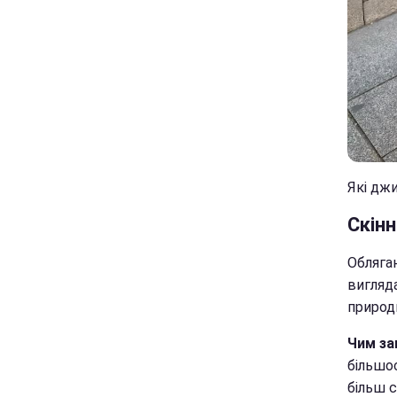
Які джи
Скінн
Обляга
вигляд
природ
Чим за
більшос
більш с