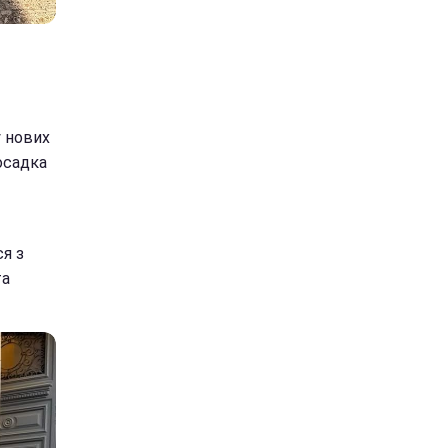
у нових
осадка
ся з
та