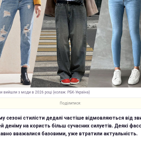
и вийшли з моди в 2026 році (колаж: РБК-Україна)
Поділитися:
му сезоні стилісти дедалі частіше відмовляються від зв
й деніму на користь більш сучасних силуетів. Деякі фасо
авно вважалися базовими, уже втратили актуальність.