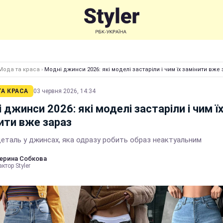
Мода та краса
›
Модні джинси 2026: які моделі застаріли і чим їх замінити вже
А КРАСА
03 червня 2026, 14:34
 джинси 2026: які моделі застаріли і чим ї
ити вже зараз
деталь у джинсах, яка одразу робить образ неактуальним
ерина Собкова
ктор Styler