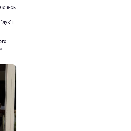
паючись
лук" і
ого
и