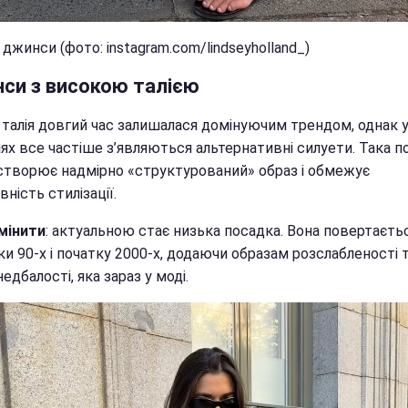
джинси (фото: instagram.com/lindseyholland_)
си з високою талією
 талія довгий час залишалася домінуючим трендом, однак 
ях все частіше з’являються альтернативні силуети. Така п
 створює надмірно «структурований» образ і обмежує
вність стилізації.
мінити
: актуальною стає низька посадка. Вона повертаєть
и 90-х і початку 2000-х, додаючи образам розслабленості 
недбалості, яка зараз у моді.