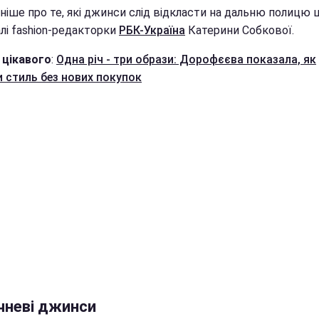
ніше про те, які джинси слід відкласти на дальню полицю 
лі fashion-редакторки
РБК-Україна
Катерини Собкової.
 цікавого
:
Одна річ - три образи: Дорофєєва показала, як
и стиль без нових покупок
чневі джинси