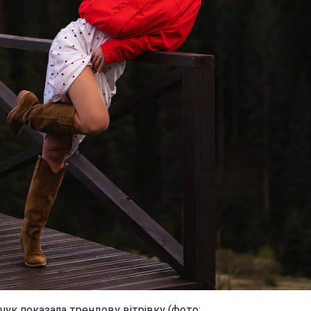
чук показала трендову вітрівку (фото: