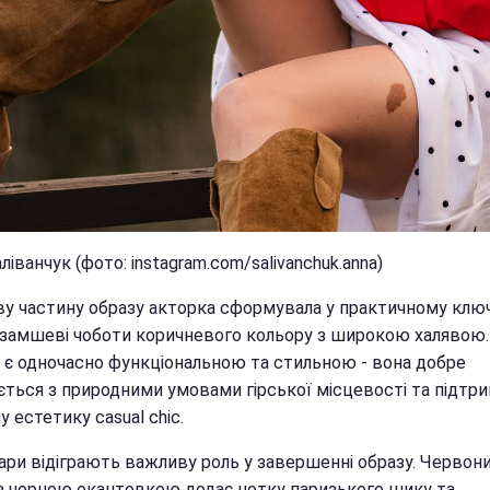
ліванчук (фото: instagram.com/salivanchuk.anna)
ву частину образу акторка сформувала у практичному ключ
 замшеві чоботи коричневого кольору з широкою халявою.
 є одночасно функціональною та стильною - вона добре
ється з природними умовами гірської місцевості та підтр
у естетику casual chic.
ари відіграють важливу роль у завершенні образу. Червон
із чорною окантовкою додає нотку паризького шику та