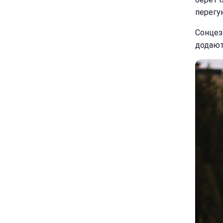
перегу
Сонцез
додают