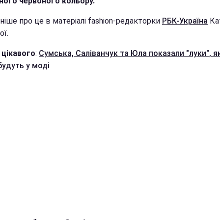
ного червоного кольору.
ніше про це в матеріалі fashion-редакторки
РБК-Україна
Ка
ої.
 цікавого
:
Сумська, Саліванчук та Юла показали "луки", я
будуть у моді