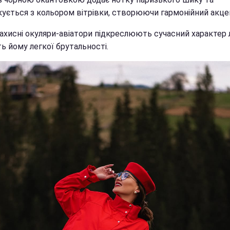
кується з кольором вітрівки, створюючи гармонійний акце
ахисні окуляри-авіатори підкреслюють сучасний характер 
ь йому легкої брутальності.