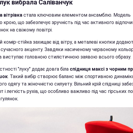
лук вибрала Саліванчук
а вітрівка
стала ключовим елементом ансамблю. Модель
о крою, що забезпечує зручність під час активного відпочи
нок на свіжому повітрі.
 комір-стійка захищає від вітру, а металеві кнопки додаю
 сучасного акценту. Завдяки насиченому червоному кольо
ка виступає головною стилістичною заявою всього образу.
тності "луку" додає довга біла
спідниця максі з чорним п
шок
. Такий вибір створює баланс між спортивною динамі
го одягу та жіночністю силуету. Вільний крій спідниці забе
 і легкість рухів, що особливо важливо під час гірських п
гулянок.