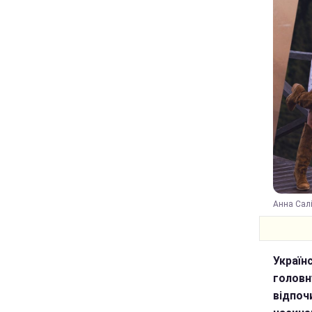
Анна Салі
Україн
головну
відпоч