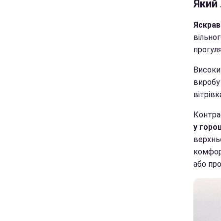
Який 
Яскрав
вільног
прогуля
Високий
виробу
вітрів
Контрас
у горо
верхньо
комфорт
або про