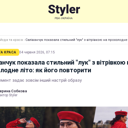
Мода та краса
›
Саліванчук показала стильний "лук" з вітрівкою на прохолодне 
А КРАСА
04 червня 2026, 07:15
анчук показала стильний "лук" з вітрівкою 
лодне літо: як його повторити
емент задає зовсім інший настрій образу
ерина Собкова
ктор Styler