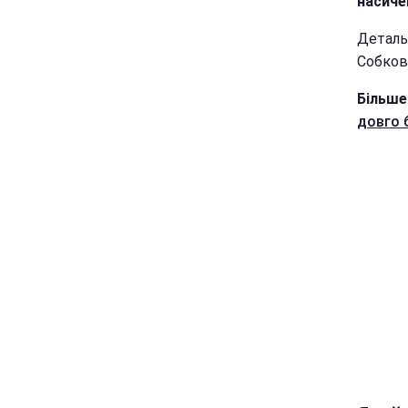
насиче
Деталь
Собков
Більше
довго 