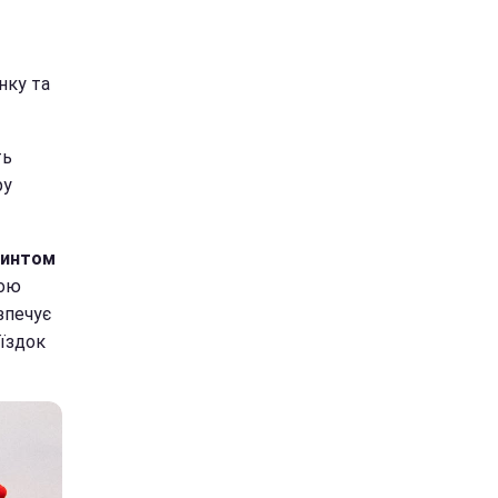
нку та
ть
ру
ринтом
кою
зпечує
оїздок