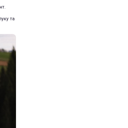
нт.
луку та