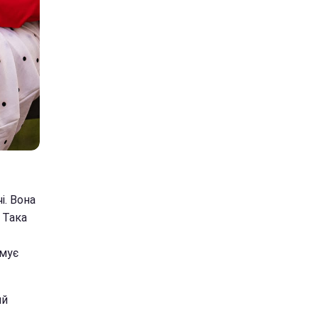
і. Вона
 Така
имує
ий