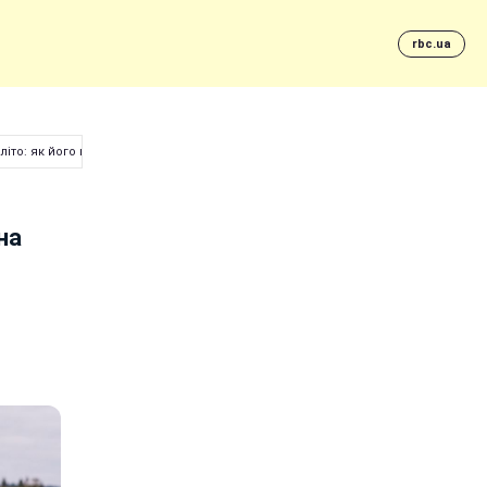
rbc.ua
літо: як його повторити
на