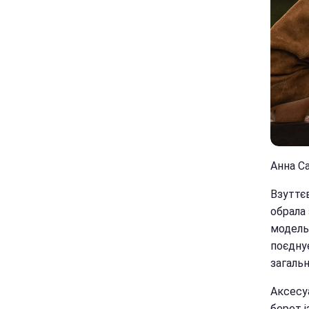
Анна Са
Взуттє
обрала
модель
поєдну
загальн
Аксесу
берет 