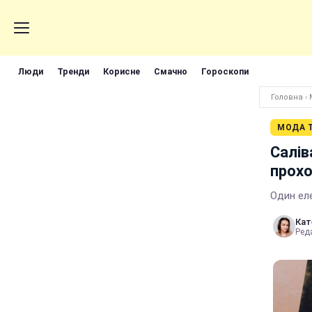
Люди
Тренди
Корисне
Смачно
Гороскопи
Головна
›
МОДА Т
Салів
прохо
Один ел
Кат
Реда