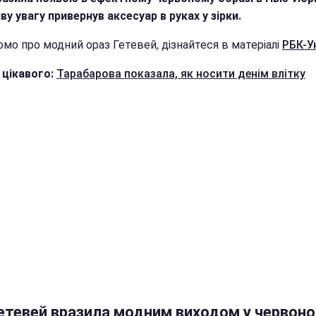
у увагу привернув аксесуар в руках у зірки.
мо про модний ораз Гетевей, дізнайтеся в матеріалі
РБК-У
 цікавого:
Тарабарова показала, як носити денім влітку
Гетевей вразила модним виходом у червон