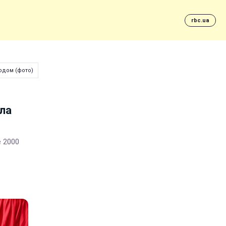
rbc.ua
ходом (фото)
ила
е 2000