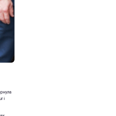
ернула
r і
нах