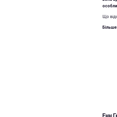
особлив
Що відо
Більше
Енн 