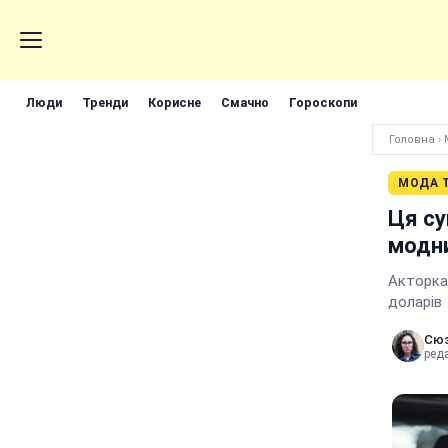
Люди
Тренди
Корисне
Смачно
Гороскопи
Головна
›
МОДА Т
Ця су
модн
Акторка 
доларів
Сюз
реда