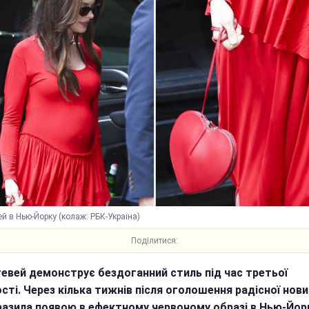
ей в Нью-Йорку (колаж: РБК-Україна)
Поділитися:
тевей демонструє бездоганний стиль під час третьої
ості. Через кілька тижнів після оголошення радісної нов
разила появою в ефектному червоному образі в Нью-Йорк