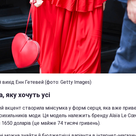
ихід Енн Гетевей (фото: Getty Images)​​​​​​​
, яку хочуть усі
й акцент створила мінісумка у формі серця, яка вже прив
рихильників моди. Ця модель належить бренду Alaïa Le Cœu
1650 доларів (це майже 74 тисячі гривень).
їні можна знайти й бюджетніші варіанти в інтернет-магази