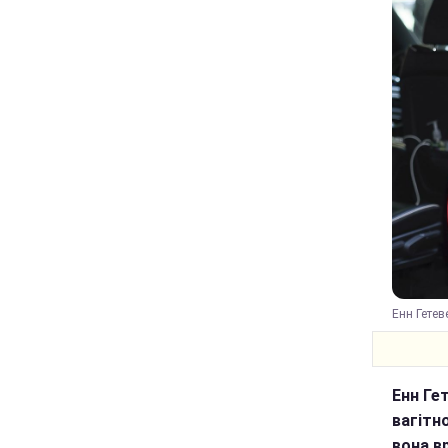
Енн Гетев
Енн Ге
вагітн
вона в