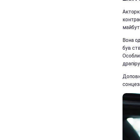
Акторка
контра
майбут
Вона од
був ств
Особлив
драпіру
Доповни
сонцеза