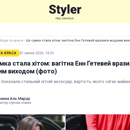
Мода та краса
›
Ця сумка стала хітом: вагітна Енн Гетевей вразила модним ви
А КРАСА
01 липня 2026, 18:01
мка стала хітом: вагітна Енн Гетевей враз
им виходом (фото)
показала стильний літній аксесуар, вартість якого сягає майж
анна Аль Маріді
ктор стрічки новин