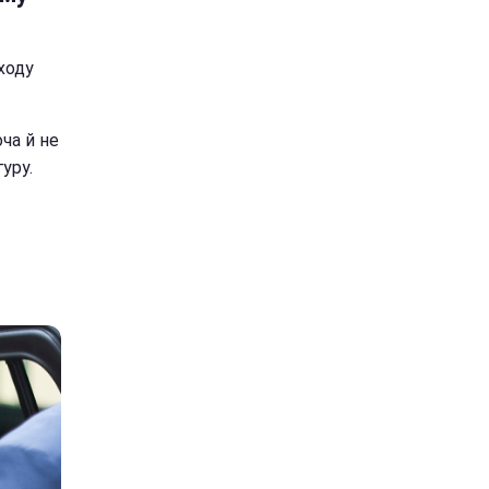
ходу
ча й не
уру.