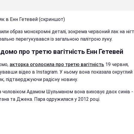
 як в Енн Гетевей (скриншот)
ли образ монохромні деталі, зокрема червоний лак на нігт
еально перегукувався із загальною палітрою луку.
домо про третю вагітність Енн Гетевей
ємо,
акторка оголосила про третю вагітність
19 червня,
увавши відео в Instagram. У ньому вона показала округлий
к, підтверджуючи радісну новину.
з чоловіком Адамом Шульманом вона виховує двох синів -
ана та Джека. Пара одружилася у 2012 році.