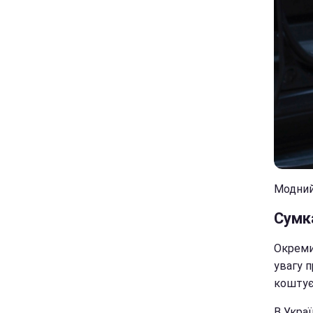
Модний в
Сумка
Окреми
увагу п
коштує 
В Укра