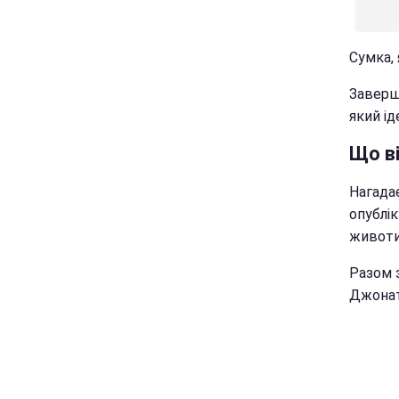
Сумка,
Заверши
який ід
Що ві
Нагада
опублік
животи
Разом 
Джонат