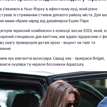
 з’явилася в Нью-Йорку в ефектному луці, який різко
стував зі стриманим стилем ділового району міста. Для ви
ня мама обрала наряд від дизайнерки Ешлін Парк.
ягнула червоний комбінезон з колекції весна-2026, який, хо
орений спеціально для вагітних, але вдало підкреслив її фіг
у увагу привернули деталі крою - акцент на талії та
вання.
ли лук елегантні аксесуари. Серед них - прикраси Bvlgari,
хисні окуляри та червоні босоніжки Aquazzura.