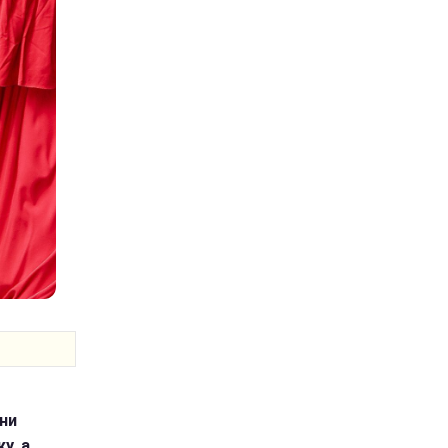
ини
у, а