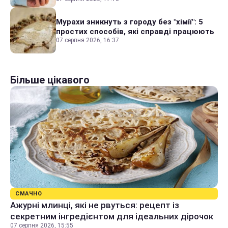
Мурахи зникнуть з городу без "хімії": 5
простих способів, які справді працюють
07 серпня 2026, 16:37
Більше цікавого
СМАЧНО
Ажурні млинці, які не рвуться: рецепт із
секретним інгредієнтом для ідеальних дірочок
07 серпня 2026, 15:55