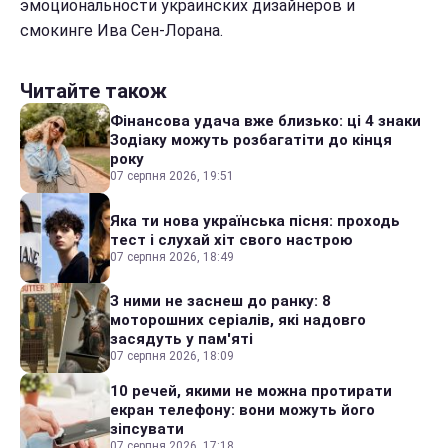
эмоциональности украинских дизайнеров и
смокинге Ива Сен-Лорана.
Читайте також
Фінансова удача вже близько: ці 4 знаки
Зодіаку можуть розбагатіти до кінця
року
07 серпня 2026, 19:51
Яка ти нова українська пісня: проходь
тест і слухай хіт свого настрою
07 серпня 2026, 18:49
З ними не заснеш до ранку: 8
моторошних серіалів, які надовго
засядуть у пам'яті
07 серпня 2026, 18:09
10 речей, якими не можна протирати
екран телефону: вони можуть його
зіпсувати
07 серпня 2026, 17:18