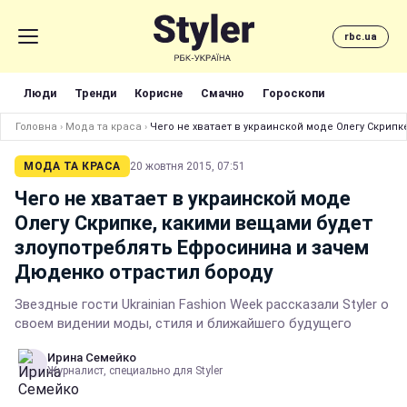
rbc.ua
Люди
Тренди
Корисне
Смачно
Гороскопи
Головна
›
Мода та краса
›
Чего не хватает в украинской моде Олегу Скрип
МОДА ТА КРАСА
20 жовтня 2015, 07:51
Чего не хватает в украинской моде
Олегу Скрипке, какими вещами будет
злоупотреблять Ефросинина и зачем
Дюденко отрастил бороду
Звездные гости Ukrainian Fashion Week рассказали Styler о
своем видении моды, стиля и ближайшего будущего
Ирина Семейко
Журналист, специально для Styler