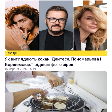
ЛЮДИ
Як виглядають кохані Дантеса, Пономарьова і
Боржемської: рідкісні фото зірок
07 серпня 2026, 15:19