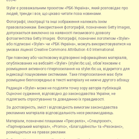
Styler є розважальним проєктом «РБК-Україна», який розповідає про
людей, тренди і все, що цікаво читати поза новинами.
Фотографії, ілюстрації та інші зображення належать їхнім
правовласникам. Використання фотографій, позначених Getty Images,
допускається виключно за наявності письмового дозволу
фотоагентства Getty Images. Фотографії, позначені логотипом «Styler»
або підписані «Styler» чи «РБК-Україна», можуть використовуватися на
умовах ліцензії Creative Commons Attribution 4.0 International.
При повному або частковому відтворенні інформаційних матеріалів,
опублікованих на вебсайті «Styler» (styler.rbc.ua), обов'язковим є
розміщення активного гіперпосилання на styler.rbc.ua, відкритого для
індексації пошуковими системами. Таке гіперпосилання має бути
розміщене безпосередньо в тексті матеріалу не нижче другого абзацу.
Редакція «Styler» може не поділяти точку зору авторів публікацій.
Оціночні судження, відповідно до законодавства України, не
підлягають спростуванню та доведенню їх правдивості.
За достовірність, зміст і відповідність вимогам законодавства
рекламних матеріалів відповідальність несе рекламодавець.
Матеріали, позначені плашками «Прес-реліз», «Спецпроєкт»,
«Партнерський матеріал», «Promo», «Благодійність» та «Резонанс»,
розміщуються на правах реклами.