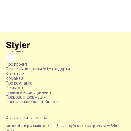
FB
Про проєкт
Редакційна політика і стандарти
Контакти
Команда
Про компанію
Реклама
Правила користування
Правова інформація
Політика конфіденційності
© 2026 LLC «UBT MEDIA»
Ідентифікатор онлайн-медіа в Реєстрі суб’єктів у сфері медіа — R40-
05347