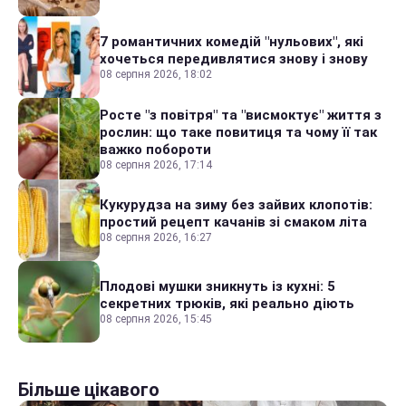
7 романтичних комедій "нульових", які
хочеться передивлятися знову і знову
08 серпня 2026, 18:02
Росте "з повітря" та "висмоктує" життя з
рослин: що таке повитиця та чому її так
важко побороти
08 серпня 2026, 17:14
Кукурудза на зиму без зайвих клопотів:
простий рецепт качанів зі смаком літа
08 серпня 2026, 16:27
Плодові мушки зникнуть із кухні: 5
секретних трюків, які реально діють
08 серпня 2026, 15:45
Більше цікавого