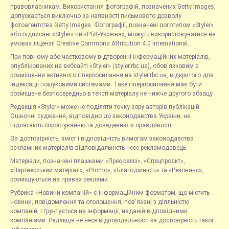
правовласникам. Використання фотографій, позначених Getty Images,
допускається виключно за наявності письмового дозволу
фотоагентства Getty Images. Фотографії, позначені логотипом «Styler»
або підписані «Styler» чи «РБК-Україна», можуть використовуватися на
умовах ліцензії Creative Commons Attribution 4.0 International.
При повному або частковому відтворенні інформаційних матеріалів,
опублікованих на вебсайті «Styler» (styler.rbc.ua), обов'язковим є
розміщення активного гіперпосилання на styler.rbc.ua, відкритого для
індексації пошуковими системами. Таке гіперпосилання має бути
розміщене безпосередньо в тексті матеріалу не нижче другого абзацу.
Редакція «Styler» може не поділяти точку зору авторів публікацій.
Оціночні судження, відповідно до законодавства України, не
підлягають спростуванню та доведенню їх правдивості.
За достовірність, зміст і відповідність вимогам законодавства
рекламних матеріалів відповідальність несе рекламодавець.
Матеріали, позначені плашками «Прес-реліз», «Спецпроєкт»,
«Партнерський матеріал», «Promo», «Благодійність» та «Резонанс»,
розміщуються на правах реклами.
Рубрика «Новини компаній» є інформаційним форматом, що містить
новини, повідомлення та оголошення, пов'язані з діяльністю
компаній, і ґрунтується на інформації, наданій відповідними
компаніями. Редакція не несе відповідальності за достовірність такої