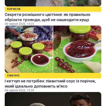
КОРИСНЕ
Секрети розкішного цвітіння: як правильно
обрізати троянди, щоб не нашкодити кущу
08 серпня 2026, 14:22
СМАЧНО
І кетчуп не потрібен: пікантний соус із порічок,
який ідеально доповнить м'ясо
08 серпня 2026, 13:39