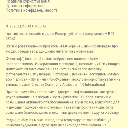
Правила користування
Правова інформація
Політика конфіденційності
© 2026 LLC «UBT MEDIA»
Ідентифікатор онлайн-медіа в Реєстрі суб’єктів у сфері медіа — R40-
05347
Styler є розважальним проєктом «РБК-Україна», який розповідає про
людей, тренди і все, що цікаво читати поза новинами.
Фотографії, ілюстрації та інші зображення належать їхнім
правовласникам. Використання фотографій, позначених Getty Images,
допускається виключно за наявності письмового дозволу
фотоагентства Getty Images. Фотографії, позначені логотипом «Styler»
або підписані «Styler» чи «РБК-Україна», можуть використовуватися на
умовах ліцензії Creative Commons Attribution 4.0 International.
При повному або частковому відтворенні інформаційних матеріалів,
опублікованих на вебсайті «Styler» (styler.rbc.ua), обов'язковим є
розміщення активного гіперпосилання на styler.rbc.ua, відкритого для
індексації пошуковими системами. Таке гіперпосилання має бути
розміщене безпосередньо в тексті матеріалу не нижче другого абзацу.
Редакція «Styler» може не поділяти точку зору авторів публікацій.
Оціночні судження, відповідно до законодавства України, не