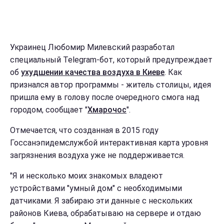
Украинец Любомир Милевский разработал
специальный Telegram-бот, который предупреждает
об
ухудшении качества воздуха в Киеве
. Как
признался автор программы - житель столицы, идея
пришла ему в голову после очередного смога над
городом, сообщает "
Хмарочос
".
Отмечается, что созданная в 2015 году
Госсанэпидемслужбой интерактивная карта уровня
загрязнения воздуха уже не поддерживается.
"Я и несколько моих знакомых владеют
устройствами "умный дом" с необходимыми
датчиками. Я забираю эти данные с нескольких
районов Киева, обрабатываю на сервере и отдаю