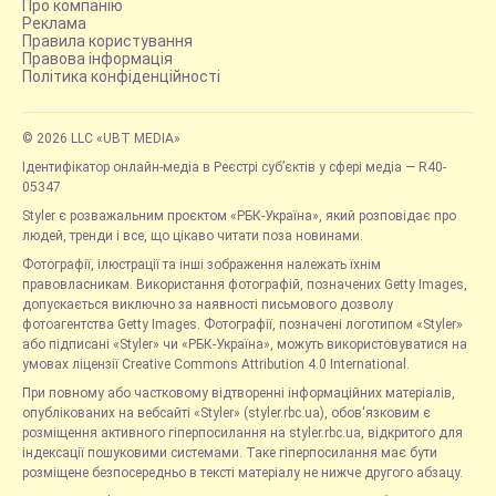
Про компанію
Реклама
Правила користування
Правова інформація
Політика конфіденційності
© 2026 LLC «UBT MEDIA»
Ідентифікатор онлайн-медіа в Реєстрі суб’єктів у сфері медіа — R40-
05347
Styler є розважальним проєктом «РБК-Україна», який розповідає про
людей, тренди і все, що цікаво читати поза новинами.
Фотографії, ілюстрації та інші зображення належать їхнім
правовласникам. Використання фотографій, позначених Getty Images,
допускається виключно за наявності письмового дозволу
фотоагентства Getty Images. Фотографії, позначені логотипом «Styler»
або підписані «Styler» чи «РБК-Україна», можуть використовуватися на
умовах ліцензії Creative Commons Attribution 4.0 International.
При повному або частковому відтворенні інформаційних матеріалів,
опублікованих на вебсайті «Styler» (styler.rbc.ua), обов'язковим є
розміщення активного гіперпосилання на styler.rbc.ua, відкритого для
індексації пошуковими системами. Таке гіперпосилання має бути
розміщене безпосередньо в тексті матеріалу не нижче другого абзацу.