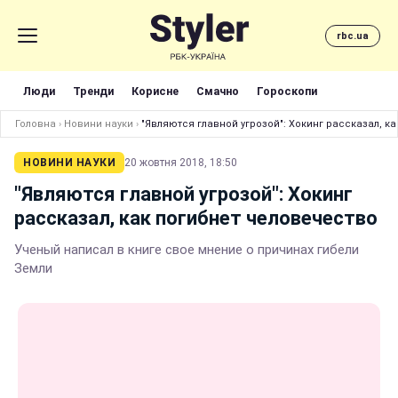
rbc.ua
Люди
Тренди
Корисне
Смачно
Гороскопи
Головна
›
Новини науки
›
"Являются главной угрозой": Хокинг рассказал, к
НОВИНИ НАУКИ
20 жовтня 2018, 18:50
"Являются главной угрозой": Хокинг
рассказал, как погибнет человечество
Ученый написал в книге свое мнение о причинах гибели
Земли