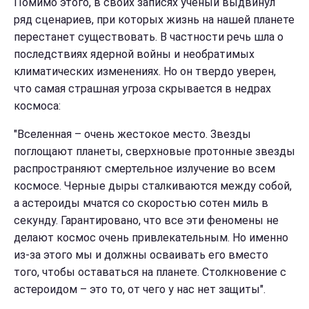
Помимо этого, в своих записях ученый выдвинул
ряд сценариев, при которых жизнь на нашей планете
перестанет существовать. В частности речь шла о
последствиях ядерной войны и необратимых
климатических изменениях. Но он твердо уверен,
что самая страшная угроза скрывается в недрах
космоса:
"Вселенная – очень жестокое место. Звезды
поглощают планеты, сверхновые протонные звезды
распространяют смертельное излучение во всем
космосе. Черные дыры сталкиваются между собой,
а астероиды мчатся со скоростью сотен миль в
секунду. Гарантировано, что все эти феномены не
делают космос очень привлекательным. Но именно
из-за этого мы и должны осваивать его вместо
того, чтобы оставаться на планете. Столкновение с
астероидом – это то, от чего у нас нет защиты".