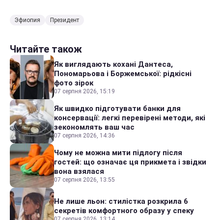
Эфиопия
Президент
Читайте також
Як виглядають кохані Дантеса,
Пономарьова і Боржемської: рідкісні
фото зірок
07 серпня 2026, 15:19
Як швидко підготувати банки для
консервації: легкі перевірені методи, які
зекономлять ваш час
07 серпня 2026, 14:36
Чому не можна мити підлогу після
гостей: що означає ця прикмета і звідки
вона взялася
07 серпня 2026, 13:55
Не лише льон: стилістка розкрила 6
секретів комфортного образу у спеку
07 серпня 2026, 13:14