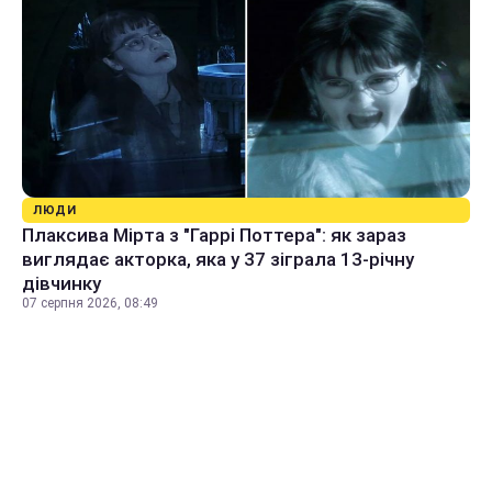
ЛЮДИ
Плаксива Мірта з "Гаррі Поттера": як зараз
виглядає акторка, яка у 37 зіграла 13-річну
дівчинку
07 серпня 2026, 08:49