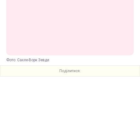
Фото: Сахле-Ворк Зевде
Поділитися: