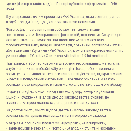
Ідентифікатор онлайн-медіа в Реєстрі суб’єктів у сфері медіа — R40-
05347
Styler є розважальним проєктом «РБК-Україна», який розповідає про
людей, тренди і все, що цікаво читати поза новинами.
Фотографії, ілюстрації та інші зображення належать їхнім
правовласникам. Використання фотографій, позначених Getty Images,
допускається виключно за наявності письмового дозволу
фотоагентства Getty Images. Фотографії, позначені логотипом «Styler»
або підписані «Styler» чи «РБК-Україна», можуть використовуватися на
умовах ліцензії Creative Commons Attribution 4.0 International.
При повному або частковому відтворенні інформаційних матеріалів,
опублікованих на вебсайті «Styler» (styler.rbc.ua), обов'язковим є
розміщення активного гіперпосилання на styler.rbc.ua, відкритого для
індексації пошуковими системами. Таке гіперпосилання має бути
розміщене безпосередньо в тексті матеріалу не нижче другого абзацу.
Редакція «Styler» може не поділяти точку зору авторів публікацій.
Оціночні судження, відповідно до законодавства України, не
підлягають спростуванню та доведенню їх правдивості.
За достовірність, зміст і відповідність вимогам законодавства
рекламних матеріалів відповідальність несе рекламодавець.
Матеріали, позначені плашками «Прес-реліз», «Спецпроєкт»,
«Партнерський матеріал», «Promo», «Благодійність» та «Резонанс»,