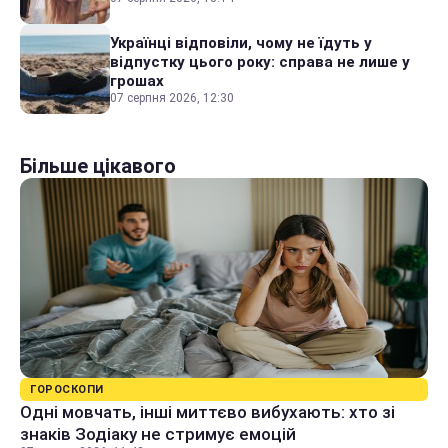
Українці відповіли, чому не їдуть у
відпустку цього року: справа не лише у
грошах
07 серпня 2026, 12:30
Більше цікавого
ГОРОСКОПИ
Одні мовчать, інші миттєво вибухають: хто зі
знаків Зодіаку не стримує емоцій