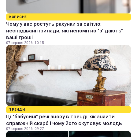
КОРИСНЕ
Чому у вас ростуть рахунки за світло:
несподівані прилади, які непомітно "з'їдають"
ваші гроші
07 серпня 2026, 10:15
ТРЕНДИ
Ці "бабусині" речі знову в тренді: як знайти
справжній скарб і чому його скуповує молодь
07 серпня 2026, 09:27