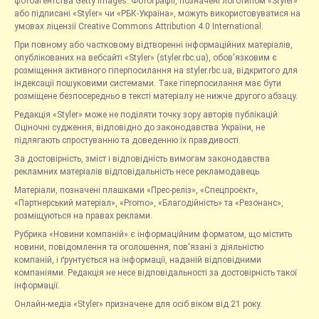
фотоагентства Getty Images. Фотографії, позначені логотипом «Styler»
або підписані «Styler» чи «РБК-Україна», можуть використовуватися на
умовах ліцензії Creative Commons Attribution 4.0 International.
При повному або частковому відтворенні інформаційних матеріалів,
опублікованих на вебсайті «Styler» (styler.rbc.ua), обов'язковим є
розміщення активного гіперпосилання на styler.rbc.ua, відкритого для
індексації пошуковими системами. Таке гіперпосилання має бути
розміщене безпосередньо в тексті матеріалу не нижче другого абзацу.
Редакція «Styler» може не поділяти точку зору авторів публікацій.
Оціночні судження, відповідно до законодавства України, не
підлягають спростуванню та доведенню їх правдивості.
За достовірність, зміст і відповідність вимогам законодавства
рекламних матеріалів відповідальність несе рекламодавець.
Матеріали, позначені плашками «Прес-реліз», «Спецпроєкт»,
«Партнерський матеріал», «Promo», «Благодійність» та «Резонанс»,
розміщуються на правах реклами.
Рубрика «Новини компаній» є інформаційним форматом, що містить
новини, повідомлення та оголошення, пов'язані з діяльністю
компаній, і ґрунтується на інформації, наданій відповідними
компаніями. Редакція не несе відповідальності за достовірність такої
інформації.
Онлайн-медіа «Styler» призначене для осіб віком від 21 року.