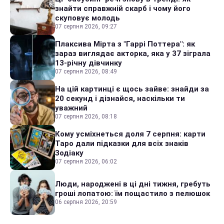
знайти справжній скарб і чому його
скуповує молодь
07 серпня 2026, 09:27
Плаксива Мірта з "Гаррі Поттера": як
зараз виглядає акторка, яка у 37 зіграла
13-річну дівчинку
07 серпня 2026, 08:49
На цій картинці є щось зайве: знайди за
20 секунд і дізнайся, наскільки ти
уважний
07 серпня 2026, 08:18
Кому усміхнеться доля 7 серпня: карти
Таро дали підказки для всіх знаків
Зодіаку
07 серпня 2026, 06:02
Люди, народжені в ці дні тижня, гребуть
гроші лопатою: їм пощастило з пелюшок
06 серпня 2026, 20:59