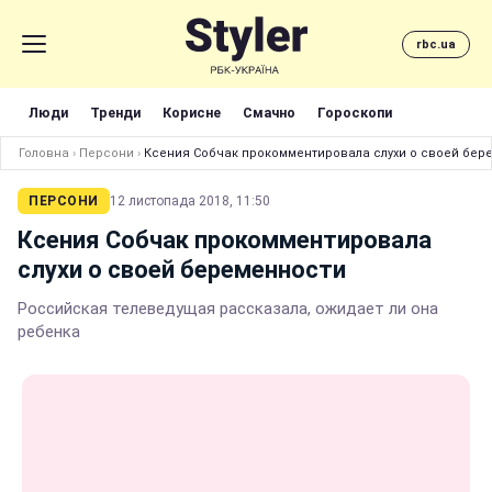
rbc.ua
Люди
Тренди
Корисне
Смачно
Гороскопи
Головна
›
Персони
›
Ксения Собчак прокомментировала слухи о своей бер
ПЕРСОНИ
12 листопада 2018, 11:50
Ксения Собчак прокомментировала
слухи о своей беременности
Российская телеведущая рассказала, ожидает ли она
ребенка