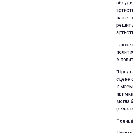
обсуди
артист
нашего
решить
артистк
Также 
полити
в полит
"Предв
сцене 
к моем
примкн
могла 
(смеет
Полный