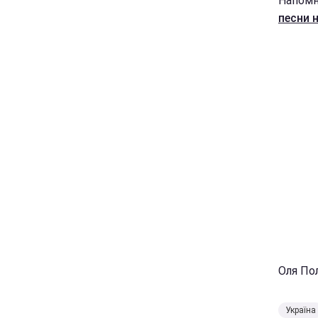
Напомн
песни 
Оля По
Україна