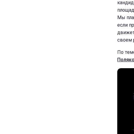
кандид
площад
Мы пла
если п
движет
своем 
По тем
Поляко