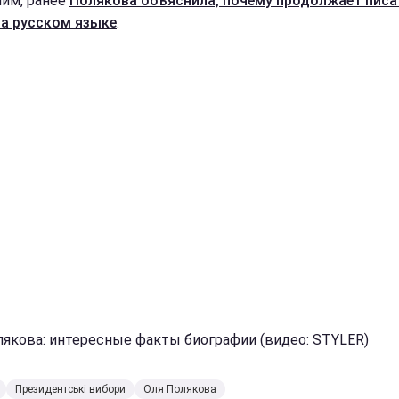
им, ранее
Полякова объяснила, почему продолжает писа
на русском языке
.
лякова: интересные факты биографии (видео: STYLER)
Президентські вибори
Оля Полякова