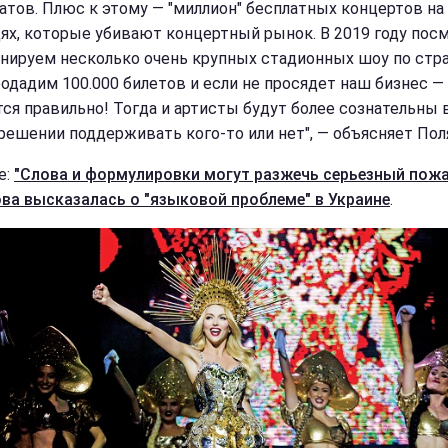
атов. Плюс к этому — "миллион" бесплатных концертов на
ях, которые убивают концертный рынок. В 2019 году пос
нируем несколько очень крупных стадионных шоу по стра
родадим 100.000 билетов и если не просядет наш бизнес —
ся правильно! Тогда и артисты будут более сознательны 
решении поддерживать кого-то или нет", — объясняет Пол
е:
"Слова и формулировки могут разжечь серьезный пожа
ва высказалась о "языковой проблеме" в Украине
.