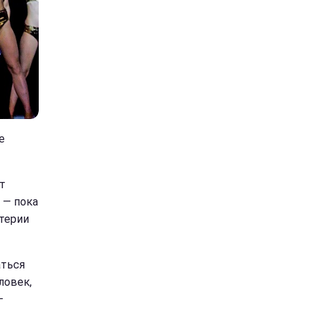
е
т
 — пока
итерии
аться
ловек,
—