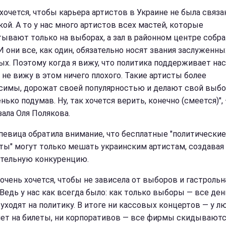
 хочется, чтобы карьера артистов в Украине не была связа
кой. А то у нас много артистов всех мастей, которые
тывают только на выборах, а зал в районном центре собра
И они все, как один, обязательно носят звания заслуженны
ых. Поэтому когда я вижу, что политика поддерживает на
, не вижу в этом ничего плохого. Такие артисты более
симы, дорожат своей популярностью и делают свой выбо
ько подумав. Ну, так хочется верить, конечно (смеется)",
зала Оля Полякова.
певица обратила внимание, что бесплатные "политические
ты" могут только мешать украинским артистам, создавая
тельную конкуренцию.
 очень хочется, чтобы не зависела от выборов и гастрольн
 Ведь у нас как всегда было: как только выборы — все ден
 уходят на политику. В итоге ни кассовых концертов — у л
нет на билеты, ни корпоративов — все фирмы скидываютс