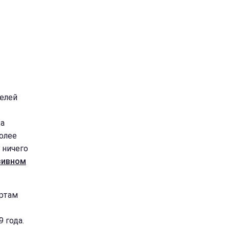
телей
в
ва
более
 ничего
зивном
ертам
 года.