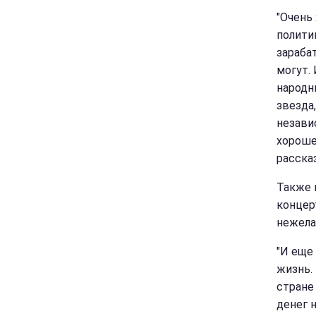
"Очень
полити
зараба
могут. 
народн
звезда
незави
хорошен
расска
Также 
концер
нежела
"И еще
жизнь.
стране
денег 