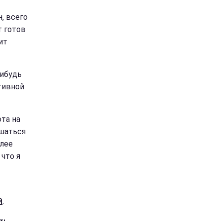
, всего
т готов
ит
нибудь
тивной
та на
ушаться
олее
 что я
й
.