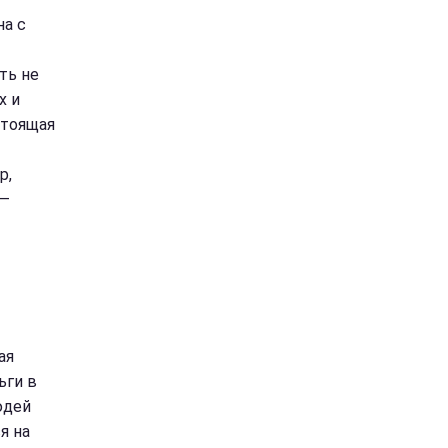
на с
ть не
х и
стоящая
р,
 —
ая
ьги в
юдей
я на