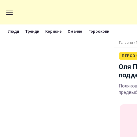
Люди
Тренди
Корисне
Смачно
Гороскопи
Головна
›
ПЕРСО
Оля П
подд
Поляков
предвыб