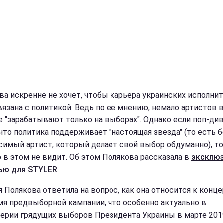
ва искренне не хочет, чтобы карьера украинских исполни
вязана с политикой. Ведь по ее мнению, немало артистов 
е "зарабатывают только на выборах". Однако если поп-ди
 что политика поддерживает "настоящая звезда" (то есть 
симый артист, который делает свой выбор обдуманно), то
о в этом не видит. Об этом Полякова рассказала в
эксклю
ью для STYLER
.
ля Полякова ответила на вопрос, как она относится к конц
мя предвыборной кампании, что особенно актуально в
ерии грядущих выборов Президента Украины в марте 2019