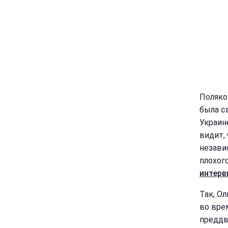
Поляко
была с
Украин
видит,
незави
плохог
интерв
Так, О
во вре
преддв