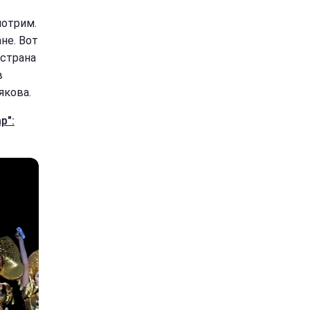
мотрим.
не. Вот
 страна
в
якова.
р":