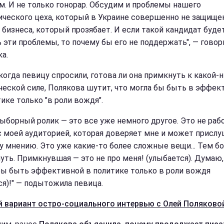
м. И не только гонорар. Обсудим и проблемы нашего
ического цеха, который в Украине совершенно не защищен
 бизнеса, который прозябает. И если такой кандидат буде
 эти проблемы, то почему бы его не поддержать", — говор
а.
когда певицу спросили, готова ли она примкнуть к какой-
ческой силе, Полякова шутит, что могла бы быть в эффек
ике только "в роли вождя".
ыборный ролик — это все уже немного другое. Это не рабо
с моей аудиторией, которая доверяет мне и может присл
у мнению. Это уже какие-то более сложные вещи... Тем б
уть. Примкнувшая — это не про меня! (улыбается). Думаю,
бы быть эффективной в политике только в роли вождя
ся)!" — подытожила певица.
 вариант остро-социального интервью с Олей Поляково