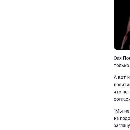
Оля По
только
А вот 
полити
что не
согласи
"Мы не
на подо
загляну