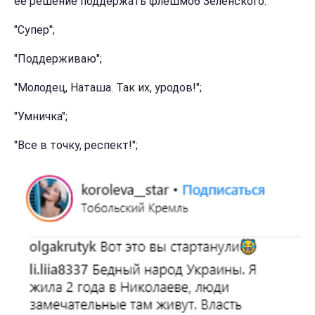
ее решение поддержать флешмоб Зеленского:
"Супер";
"Поддерживаю";
"Молодец, Наташа. Так их, уродов!";
"Умничка";
"Все в точку, респект!";