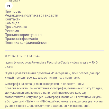
FB
Про проєкт
Редакційна політика і стандарти
Контакти
Команда
Про компанію
Реклама
Правила користування
Правова інформація
Політика конфіденційності
© 2026 LLC «UBT MEDIA»
Ідентифікатор онлайн-медіа в Реєстрі суб’єктів у сфері медіа — R40-
05347
Styler є розважальним проєктом «РБК-Україна», який розповідає про
людей, тренди і все, що цікаво читати поза новинами.
Фотографії, ілюстрації та інші зображення належать їхнім
правовласникам. Використання фотографій, позначених Getty Images,
допускається виключно за наявності письмового дозволу
фотоагентства Getty Images. Фотографії, позначені логотипом «Styler»
або підписані «Styler» чи «РБК-Україна», можуть використовуватися на
умовах ліцензії Creative Commons Attribution 4.0 International.