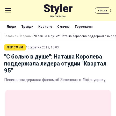
rbc.ua
Люди
Тренди
Корисне
Смачно
Гороскопи
Головна
›
Персони
›
"С болью в душе": Наташа Королева поддержала лидера
ПЕРСОНИ
10 жовтня 2018, 10:03
"С болью в душе": Наташа Королева
поддержала лидера студии "Квартал
95"
Певица поддержала флешмоб Зеленского #ідітьусраку