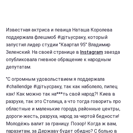
Известная актриса и певица Наташа Королева
поддержала флешмоб #ідітьусраку, который
запустил лидер студии "Квартал 95" Владимир
Зеленский. На своей странице в
Instagram
звезда
опубликовала гневное обращение к народным
депутатам.
"С огромным удовольствием я поддержала
#challendge #iдiтьусраку, так как наболело, пипец
как! Как можно так на***ть свой народ?! Киев в
разрухе, так это Столица, а что тогда говорить про
областные и маленькие города, районные центры,
дороги-жесть, разруха, народ за чертой бедности!
Молодёжь валит за границу. Позор! Когда ж вам,
паразитам, за Державу будет обидно? С болью в