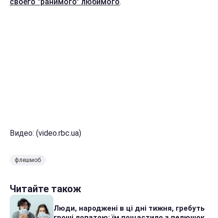
своего "ранимого" любимого
.
Видео: (video.rbc.ua)
флешмоб
Читайте також
Люди, народжені в ці дні тижня, гребуть
гроші лопатою: їм пощастило з пелюшок