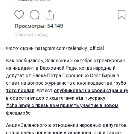
Фото: скрин instagram.com/zelenskiy_official
Как сообщалось, Зеленский 3 октября отреагировал
на инцидент в Верховной Раде, когда народный
депутат от Блока Петра Порошенко Олег Барна в
ответ на вопрос журналиста о кнопкодавстве
грубо
того послал
. Артист
опубликовал на своей странице
в соцсети видео с хештегами #ідітьусраку
#challenge с призывом принять участие в новом
флешмобе
.
Акция Зеленского в отношении народных депутатов
стала очень популярной у украинцев
, к ней также