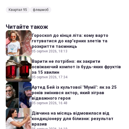
Квартал 95
флешмоб
Читайте також
Гороскоп до кінця літа: кому варто
готуватися до кар'єрних злетів та
розкриття таємниць
05 серпня 2026, 18:13
Варити не потрібно: як закрити
освіжаючий компот із будь-яких фруктів
за 15 хвилин
05 серпня 2026, 17:34
Артед Бей із культової "Мумії": як за 25
років змінився актор, який зіграв
відважного героя
05 серпня 2026, 16:48
Дівчина на місяць відмовилася від
кондиціонеру для білизни: результат
вразив