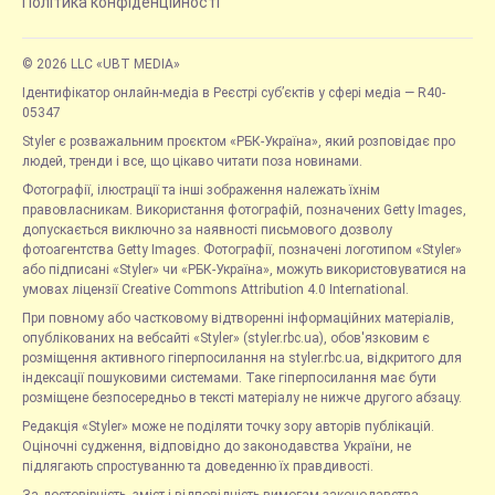
Політика конфіденційності
© 2026 LLC «UBT MEDIA»
Ідентифікатор онлайн-медіа в Реєстрі суб’єктів у сфері медіа — R40-
05347
Styler є розважальним проєктом «РБК-Україна», який розповідає про
людей, тренди і все, що цікаво читати поза новинами.
Фотографії, ілюстрації та інші зображення належать їхнім
правовласникам. Використання фотографій, позначених Getty Images,
допускається виключно за наявності письмового дозволу
фотоагентства Getty Images. Фотографії, позначені логотипом «Styler»
або підписані «Styler» чи «РБК-Україна», можуть використовуватися на
умовах ліцензії Creative Commons Attribution 4.0 International.
При повному або частковому відтворенні інформаційних матеріалів,
опублікованих на вебсайті «Styler» (styler.rbc.ua), обов'язковим є
розміщення активного гіперпосилання на styler.rbc.ua, відкритого для
індексації пошуковими системами. Таке гіперпосилання має бути
розміщене безпосередньо в тексті матеріалу не нижче другого абзацу.
Редакція «Styler» може не поділяти точку зору авторів публікацій.
Оціночні судження, відповідно до законодавства України, не
підлягають спростуванню та доведенню їх правдивості.
За достовірність, зміст і відповідність вимогам законодавства