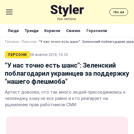
rbc.ua
Люди
Тренди
Корисне
Смачно
Гороскопи
Головна
›
Персони
›
"У нас точно есть шанс": Зеленский поблагодарил ук
ПЕРСОНИ
08 жовтня 2018, 16:33
"У нас точно есть шанс": Зеленский
поблагодарил украинцев за поддержку
"нашего флешмоба"
Артист доволен, что так много людей присоединились к
челленджу, кому не все равно и кто реагирует на
ущемление прав работников СМИ