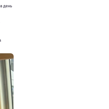
а день
е
в