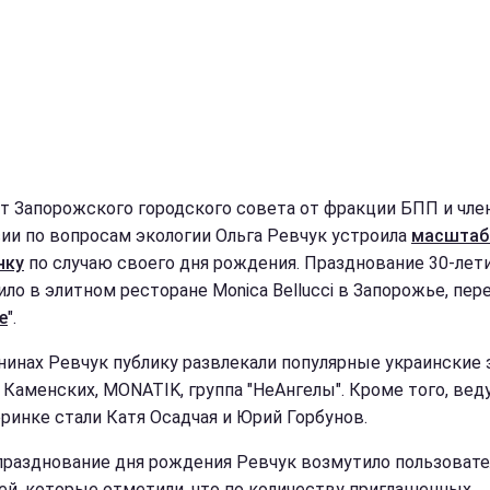
т Запорожского городского совета от фракции БПП и чле
ии по вопросам экологии Ольга Ревчук устроила
масштаб
нку
по случаю своего дня рождения. Празднование 30-лет
ило в элитном ресторане Monica Bellucci в Запорожье, пер
e
".
нинах Ревчук публику развлекали популярные украинские
я Каменских, MONATIK, группа "НеАнгелы". Кроме того, ве
еринке стали Катя Осадчая и Юрий Горбунов.
празднование дня рождения Ревчук возмутило пользоват
ей, которые отметили, что по количеству приглашенных