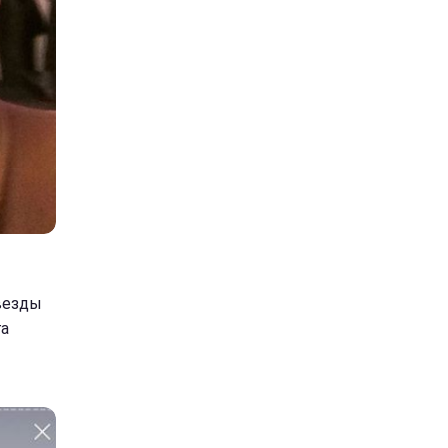
везды
га