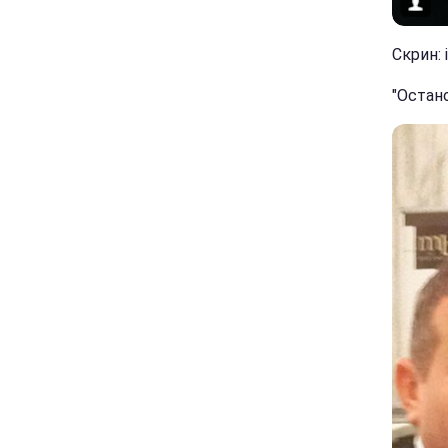
Скрин: 
"Остано