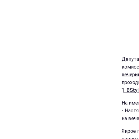
Депута
комисс
вечери
проход
"
НВStyl
На име
- Наст
на веч
Якрое 
соцсет