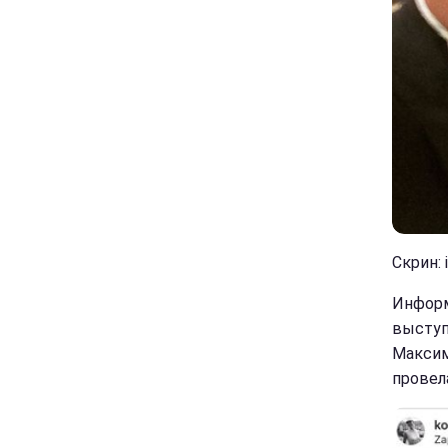
Скрин: 
Информ
выступ
Максим
провел