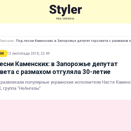
Персони
›
Под песни Каменских: в Запорожье депутат горсовета с размахом от
НИ
12 листопада 2018, 22:49
есни Каменских: в Запорожье депутат
вета с размахом отгуляла 30-летие
 развлекали популярные украинские исполнители Настя Каменс
, группа "НеАнгелы"