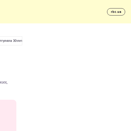
rbc.ua
гуляла 30-летие
ких,