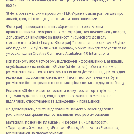
Ідентифікатор онлайн-медіа в Реєстрі суб’єктів у сфері медіа — R40-
05347
Styler є розважальним проєктом «РБК-Україна», який розповідає про
людей, тренди і все, що цікаво читати поза новинами.
Фотографії, ілюстрації та інші зображення належать їхнім
правовласникам. Використання фотографій, позначених Getty Images,
допускається виключно за наявності письмового дозволу
фотоагентства Getty Images. Фотографії, позначені логотипом «Styler»
або підписані «Styler» чи «РБК-Україна», можуть використовуватися на
умовах ліцензії Creative Commons Attribution 4.0 International.
При повному або частковому відтворенні інформаційних матеріалів,
опублікованих на вебсайті «Styler» (styler.rbc.ua), обов'язковим є
розміщення активного гіперпосилання на styler.rbc.ua, відкритого для
індексації пошуковими системами. Таке гіперпосилання має бути
розміщене безпосередньо в тексті матеріалу не нижче другого абзацу.
Редакція «Styler» може не поділяти точку зору авторів публікацій.
Оціночні судження, відповідно до законодавства України, не
підлягають спростуванню та доведенню їх правдивості.
За достовірність, зміст і відповідність вимогам законодавства
рекламних матеріалів відповідальність несе рекламодавець.
Матеріали, позначені плашками «Прес-реліз», «Спецпроєкт»,
«Партнерський матеріал», «Promo», «Благодійність» та «Резонанс»,
розміщуються на правах реклами.