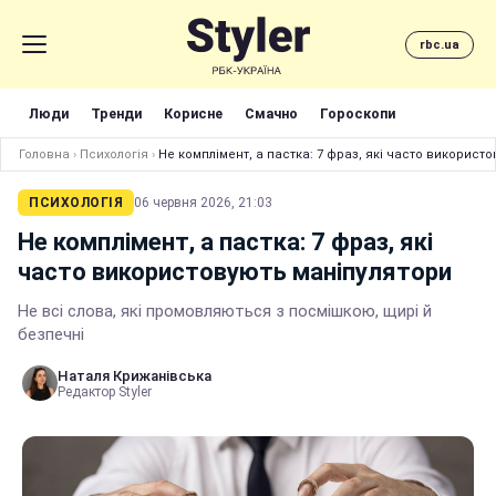
rbc.ua
Люди
Тренди
Корисне
Смачно
Гороскопи
Головна
›
Психологія
›
Не комплімент, а пастка: 7 фраз, які часто використ
ПСИХОЛОГІЯ
06 червня 2026, 21:03
Не комплімент, а пастка: 7 фраз, які
часто використовують маніпулятори
Не всі слова, які промовляються з посмішкою, щирі й
безпечні
Наталя Крижанівська
Редактор Styler