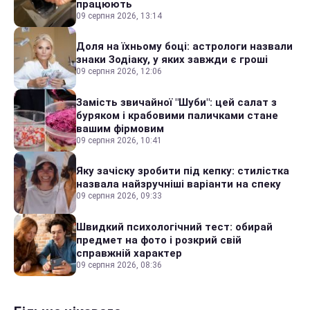
працюють
09 серпня 2026, 13:14
Доля на їхньому боці: астрологи назвали
знаки Зодіаку, у яких завжди є гроші
09 серпня 2026, 12:06
Замість звичайної "Шуби": цей салат з
буряком і крабовими паличками стане
вашим фірмовим
09 серпня 2026, 10:41
Яку зачіску зробити під кепку: стилістка
назвала найзручніші варіанти на спеку
09 серпня 2026, 09:33
Швидкий психологічний тест: обирай
предмет на фото і розкрий свій
справжній характер
09 серпня 2026, 08:36