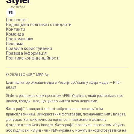
FB
Про проєкт
Редакційна політика і стандарти
Контакти
Команда
Про компанію
Реклама
Правила користування
Правова інформація
Політика конфіденційності
© 2026 LLC «UBT MEDIA»
Ідентифікатор онлайн-медіа в Реєстрі суб’єктів у сфері медіа — R40-
05347
Styler є розважальним проєктом «РБК-Україна», який розповідає про
людей, тренди і все, що цікаво читати поза новинами.
Фотографії, ілюстрації та інші зображення належать їхнім
правовласникам. Використання фотографій, позначених Getty Images,
допускається виключно за наявності письмового дозволу
фотоагентства Getty Images. Фотографії, позначені логотипом «Styler»
або підписані «Styler» чи «РБК-Україна», можуть використовуватися на