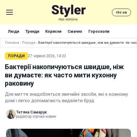
rbc.ua
Люди
Тренди
Корисне
Смачно
Гороскопи
Головна
›
Поради
›
Бактерії накопичуються швидше, ніж ви думаєте: як час
ПОРАДИ
27 червня 2026, 14:33
Бактерії накопичуються швидше, ніж
ви думаєте: як часто мити кухонну
раковину
Для миття знадобляться звичайні засоби, які є кожному
домі і легко допомагають видалити бруд
Тетяна Самарук
редактор стрічки новин