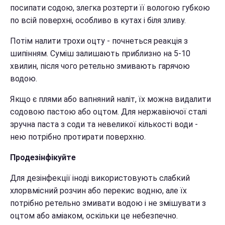
посипати содою, злегка розтерти її вологою губкою
по всій поверхні, особливо в кутах і біля зливу.
Потім налити трохи оцту - почнеться реакція з
шипінням. Суміш залишають приблизно на 5-10
хвилин, після чого ретельно змивають гарячою
водою.
Якщо є плями або вапняний наліт, їх можна видалити
содовою пастою або оцтом. Для нержавіючої сталі
зручна паста з соди та невеликої кількості води -
нею потрібно протирати поверхню.
Продезінфікуйте
Для дезінфекції іноді використовують слабкий
хлорвмісний розчин або перекис водню, але їх
потрібно ретельно змивати водою і не змішувати з
оцтом або аміаком, оскільки це небезпечно.