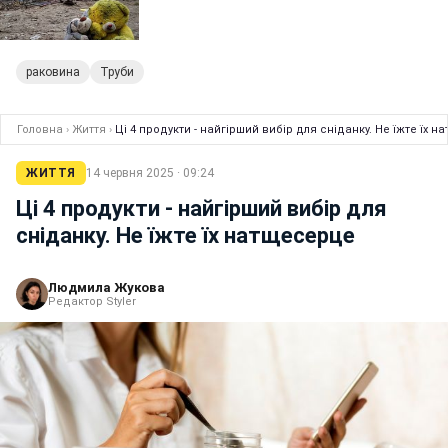
раковина
Труби
Головна
›
Життя
›
Ці 4 продукти - найгірший вибір для сніданку. Не їжте їх 
ЖИТТЯ
14 червня 2025 · 09:24
Ці 4 продукти - найгірший вибір для
сніданку. Не їжте їх натщесерце
Людмила Жукова
Редактор Styler