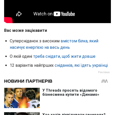
Вас може зацікавити
Суперсніданок з високим
вмістом білка, який
насичує енергією на весь день
О якій одині
треба снідати, щоб жити довше
12 варіантів найгірших
сніданків, які їдять українці