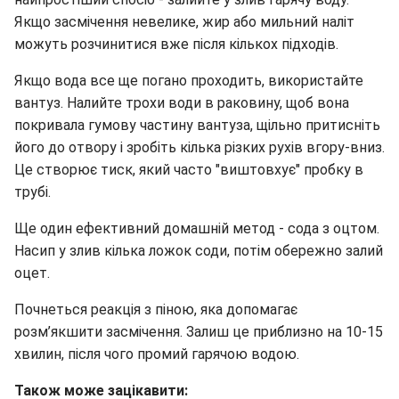
Якщо засмічення невелике, жир або мильний наліт
можуть розчинитися вже після кількох підходів.
Якщо вода все ще погано проходить, використайте
вантуз. Налийте трохи води в раковину, щоб вона
покривала гумову частину вантуза, щільно притисніть
його до отвору і зробіть кілька різких рухів вгору-вниз.
Це створює тиск, який часто "виштовхує" пробку в
трубі.
Ще один ефективний домашній метод - сода з оцтом.
Насип у злив кілька ложок соди, потім обережно залий
оцет.
Почнеться реакція з піною, яка допомагає
розм’якшити засмічення. Залиш це приблизно на 10-15
хвилин, після чого промий гарячою водою.
Також може зацікавити: