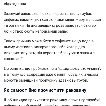
відкладення.
Зазвичай запах з’являється через те, що в трубах і
сифонах накопичуються залишки мила, жиру, волосся
та органіки. На цих залишках розвиваються бактерії,
які й створюють неприємний запах.
Також причина може бути у сифонах: якщо вода в
ньому частково випарувалась або його рідко
використовують, він перестає блокувати запахи з
каналізації.
Це означає, що проблема не в "швидшому засміченні",
а в тому, що всередині вже є наліт і бруд, які з часом
можуть зменшити пропускну здатність труби.
Як самостійно прочистити раковину
Щоб швидко прочистити раковину, спочатку спробуй
найпростіший спосіб - залийте у злив гарячу воду.