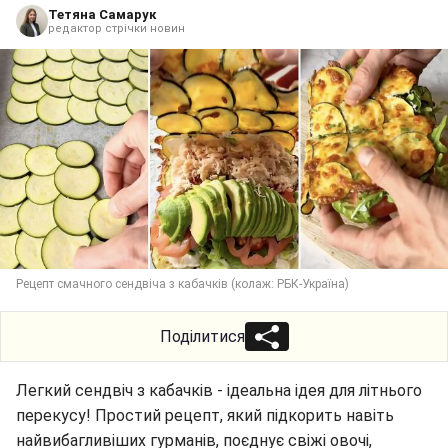
Тетяна Самарук
редактор стрічки новин
Рецепт смачного сендвіча з кабачків (колаж: РБК-Україна)
Поділитися
Легкий сендвіч з кабачків - ідеальна ідея для літнього
перекусу! Простий рецепт, який підкорить навіть
найвибагливіших гурманів, поєднує свіжі овочі,