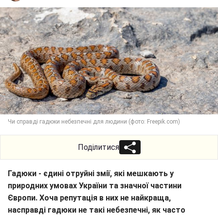
Чи справді гадюки небезпечні для людини (фото: Freepik.com)
Поділитися
Гадюки - єдині отруйні змії, які мешкають у
природних умовах України та значної частини
Європи. Хоча репутація в них не найкраща,
насправді гадюки не такі небезпечні, як часто