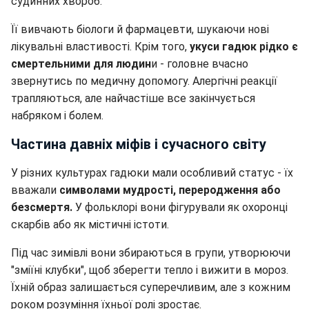
судинних хвороб.
Її вивчають біологи й фармацевти, шукаючи нові
лікувальні властивості. Крім того,
укуси гадюк рідко є
смертельними для людин
и - головне вчасно
звернутись по медичну допомогу. Алергічні реакції
трапляються, але найчастіше все закінчується
набряком і болем.
Частина давніх міфів і сучасного світу
У різних культурах гадюки мали особливий статус - їх
вважали
символами мудрості, переродження або
безсмертя.
У фольклорі вони фігурували як охоронці
скарбів або як містичні істоти.
Під час зимівлі вони збираються в групи, утворюючи
"зміїні клубки", щоб зберегти тепло і вижити в мороз.
Їхній образ залишається суперечливим, але з кожним
роком розуміння їхньої ролі зростає.