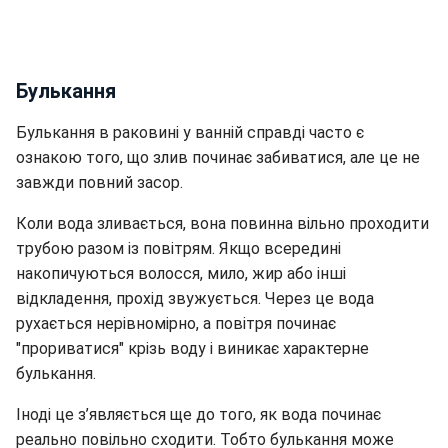
Булькання
Булькання в раковині у ванній справді часто є
ознакою того, що злив починає забиватися, але це не
завжди повний засор.
Коли вода зливається, вона повинна вільно проходити
трубою разом із повітрям. Якщо всередині
накопичуються волосся, мило, жир або інші
відкладення, прохід звужується. Через це вода
рухається нерівномірно, а повітря починає
"прориватися" крізь воду і виникає характерне
булькання.
Іноді це з’являється ще до того, як вода починає
реально повільно сходити. Тобто булькання може