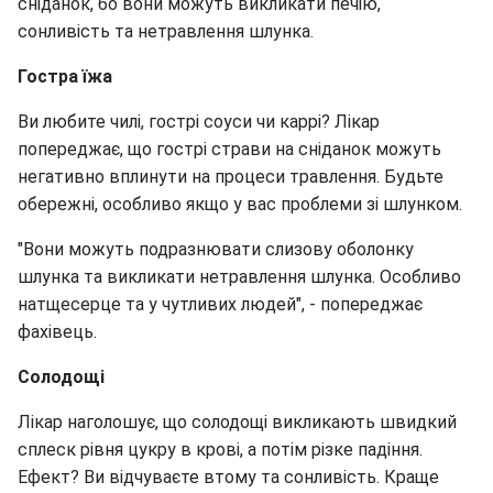
сніданок, бо вони можуть викликати печію,
сонливість та нетравлення шлунка.
Гостра їжа
Ви любите чилі, гострі соуси чи каррі? Лікар
попереджає, що гострі страви на сніданок можуть
негативно вплинути на процеси травлення. Будьте
обережні, особливо якщо у вас проблеми зі шлунком.
"Вони можуть подразнювати слизову оболонку
шлунка та викликати нетравлення шлунка. Особливо
натщесерце та у чутливих людей", - попереджає
фахівець.
Солодощі
Лікар наголошує, що солодощі викликають швидкий
сплеск рівня цукру в крові, а потім різке падіння.
Ефект? Ви відчуваєте втому та сонливість. Краще