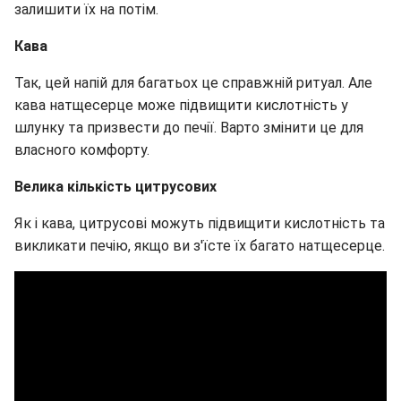
залишити їх на потім.
Кава
Так, цей напій для багатьох це справжній ритуал. Але
кава натщесерце може підвищити кислотність у
шлунку та призвести до печії. Варто змінити це для
власного комфорту.
Велика кількість цитрусових
Як і кава, цитрусові можуть підвищити кислотність та
викликати печію, якщо ви з'їсте їх багато натщесерце.