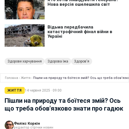
Здорове харчування
Здорова їжа
Здоров'я
Головна
›
Життя
›
Пішли на природу та боїтеся змій? Ось що треба обов'язк
ЖИТТЯ
14 червня 2025 · 09:00
Пішли на природу та боїтеся змій? Ось
що треба обов'язково знати про гадюк
Фелікс Коркін
редактор стрічки новин