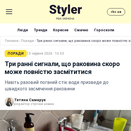
rbc.ua
Люди
Тренди
Корисне
Смачно
Гороскопи
Головна
›
Поради
›
Три ранні сигнали, що раковина скоро може повністю з
ПОРАДИ
13 червня 2026 · 16:53
Три ранні сигнали, що раковина скоро
може повністю засмітитися
Навіть разовий поганий стік води призведе до
швидкого засмічення раковини
Тетяна Самарук
редактор стрічки новин