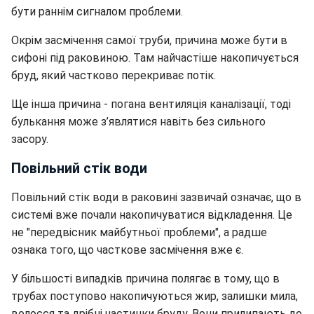
бути раннім сигналом проблеми.
Окрім засмічення самої труби, причина може бути в
сифоні під раковиною. Там найчастіше накопичується
бруд, який частково перекриває потік.
Ще інша причина - погана вентиляція каналізації, тоді
булькання може з’являтися навіть без сильного
засору.
Повільний стік води
Повільний стік води в раковині зазвичай означає, що в
системі вже почали накопичуватися відкладення. Це
не "передвісник майбутньої проблеми", а радше
ознака того, що часткове засмічення вже є.
У більшості випадків причина полягає в тому, що в
трубах поступово накопичуються жир, залишки мила,
волосся та дрібні частинки бруду. Вони прилипають до