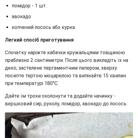
помідор - 1 шт.
авокадо
копчений лосось або курка
Легкий спосіб приготування
Спочатку наріжте кабачки кружальцями товщиною
приблизно 2 сантиметри. Після цього викладіть їх на
деко, застелене пергаментним папером, зверху
посипте тертою моцарелою та випікайте 15 хвилин
при температурі 180°C.
Дайте їм трохи охолонути та додайте начинку -
вершковий сир, руколу, помідор, авокадо до лосось.