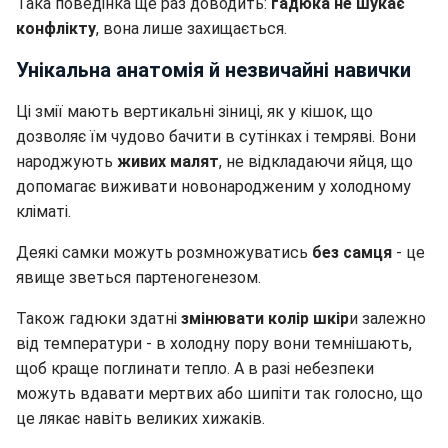
Така поведінка ще раз доводить:
гадюка не шукає
конфлікту
, вона лише захищається.
Унікальна анатомія й незвичайні навички
Ці змії мають вертикальні зіниці, як у кішок, що
дозволяє їм чудово бачити в сутінках і темряві. Вони
народжують
живих малят
, не відкладаючи яйця, що
допомагає виживати новонародженим у холодному
кліматі.
Деякі самки можуть розмножуватись
без самця
- це
явище зветься партеногенезом.
Також гадюки здатні
змінювати колір шкір
и залежно
від температури - в холодну пору вони темнішають,
щоб краще поглинати тепло. А в разі небезпеки
можуть вдавати мертвих або шипіти так голосно, що
це лякає навіть великих хижаків.