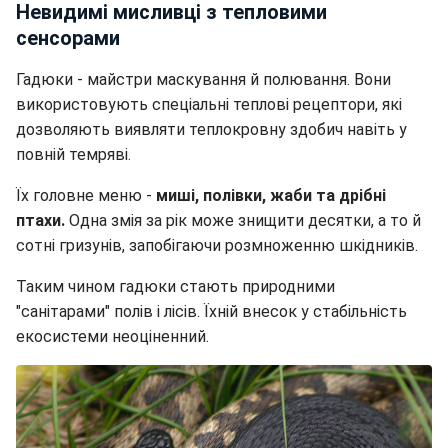
Невидимі мисливці з тепловими
сенсорами
Гадюки - майстри маскування й полювання. Вони
використовують спеціальні теплові рецептори, які
дозволяють виявляти теплокровну здобич навіть у
повній темряві.
Їх головне меню -
миші, полівки, жаби та дрібні
птахи.
Одна змія за рік може знищити десятки, а то й
сотні гризунів, запобігаючи розмноженню шкідників.
Таким чином гадюки стають природними
"санітарами" полів і лісів. Їхній внесок у стабільність
екосистеми неоціненний.