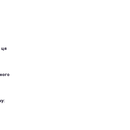
 ця
тного
ку: