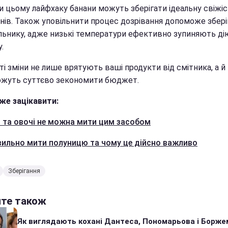
и цьому лайфхаку банани можуть зберігати ідеальну свіжіс
днів. Також уповільнити процес дозрівання допоможе збері
льнику, адже низькі температури ефективно зупиняють ді
.
ті зміни не лише врятують ваші продукти від смітника, а й
жуть суттєво зекономити бюджет.
же зацікавити:
 та овочі не можна мити цим засобом
вильно мити полуницю та чому це дійсно важливо
Зберігання
йте також
Як виглядають кохані Дантеса, Пономарьова і Борже