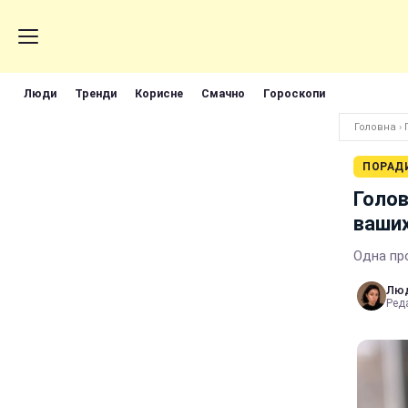
Люди
Тренди
Корисне
Смачно
Гороскопи
Головна
›
ПОРАД
Голов
ваших
Одна про
Лю
Реда