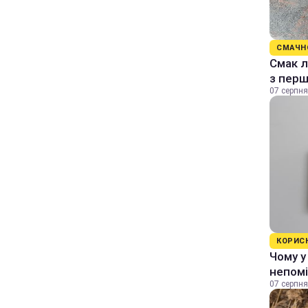
СМАЧН
Смак л
з перш
07 серпня
КОРИС
Чому у
непомі
07 серпня