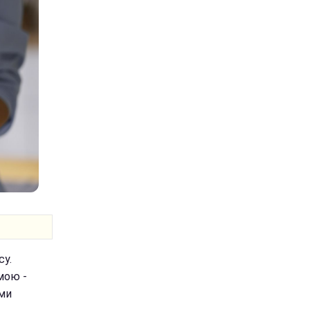
су.
мою -
ми