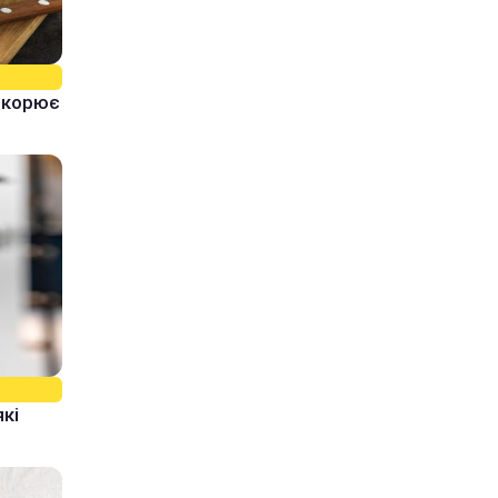
ідкорює
які