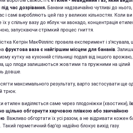
им ворогом свіжості є
етилен - невидимий газ, який виді
 під час дозрівання.
Банани надзвичайно чутливі до нього,
с і самі виробляють цей газ у великих кількостях. Коли ви
 їх у спільну вазу до яблук чи авокадо, концентрація етиле
ною, запускаючи стрімкий процес гниття.
стка Кетрін МакФілліпс провела експеримент і з'ясувала, 
на
фруктова ваза є найгіршим місцем для бананів
. Залиш
ому кутку на кухонній стільниці подалі від іншого врожаю,
ла, що плоди залишаються жовтими та пружними на цілий
ь довше.
сягти максимального результату, варто застосувати ще о
й трюк.
и етилен виділяється саме через плодоніжки (хвостики),
їх
но щільно обгорнути харчовою плівкою або звичайною
ою
. Важливо обгортати їх усі разом, а не відривати кожен 
 Такий герметичний бар'єр надійно блокує вихід газу.