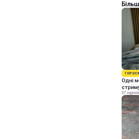
Більш
ГОРОС
Одні м
стрим
07 серпня