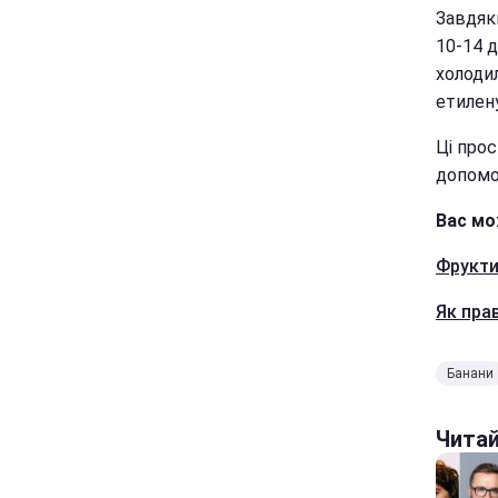
Завдяк
10-14 
холоди
етилену
Ці прос
допомо
Вас мо
Фрукти
Як пра
Банани
Чита