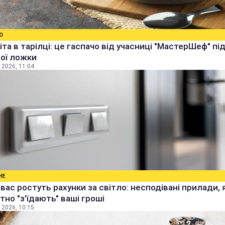
О
іта в тарілці: це гаспачо від учасниці "МастерШеф" п
ої ложки
 2026, 11:04
НЕ
 вас ростуть рахунки за світло: несподівані прилади, 
тно "з'їдають" ваші гроші
 2026, 10:15