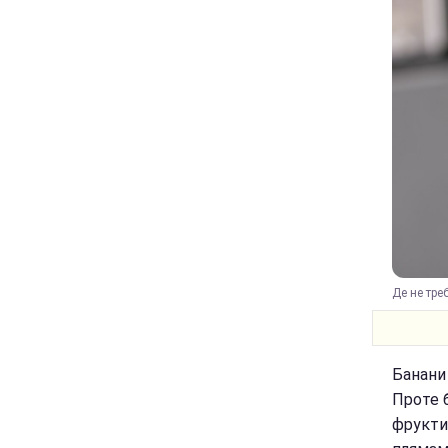
Де не тре
Банани 
Проте 
фрукти