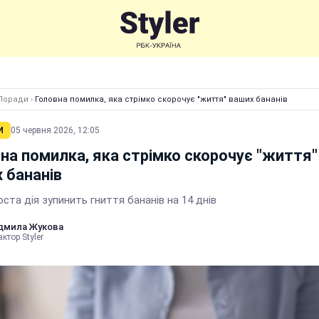
Поради
›
Головна помилка, яка стрімко скорочує "життя" ваших бананів
И
05 червня 2026, 12:05
на помилка, яка стрімко скорочує "життя"
 бананів
ста дія зупинить гниття бананів на 14 днів
дмила Жукова
ктор Styler