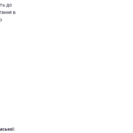
ть до
гання в
ю
мської: