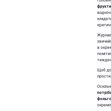
Головн
фрукти
водноча
кладете
критич
Журналі
звичай
в окрем
поміти
тижден
Щоб до
прости
Оскільк
потріб
фольг
окремо.