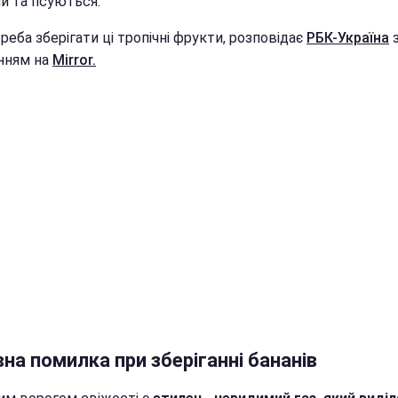
и та псуються.
реба зберігати ці тропічні фрукти, розповідає
РБК-Україна
нням на
Mirror.
на помилка при зберіганні бананів