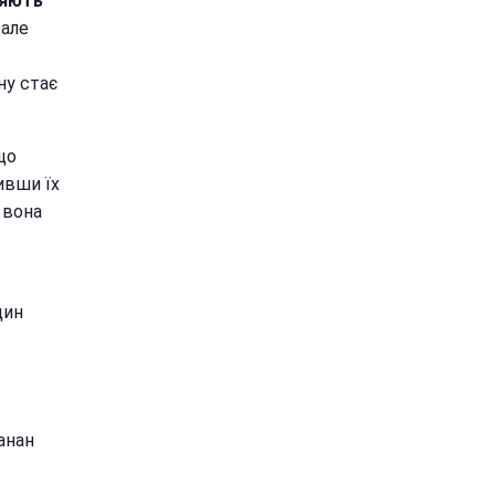
ляють
 але
ну стає
що
ивши їх
 вона
дин
банан