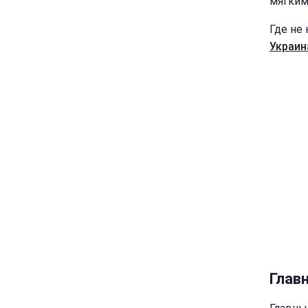
мягким
Где не
Украин
Глав