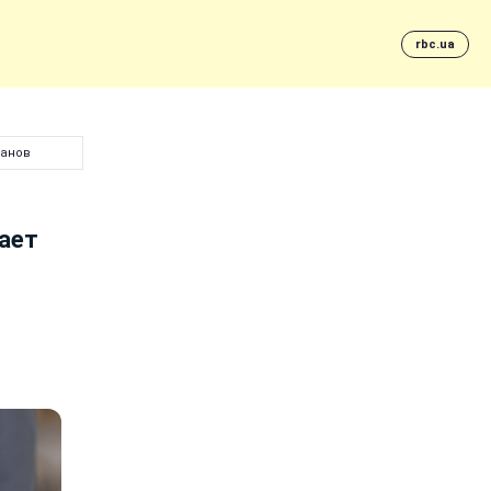
rbc.ua
нанов
ает