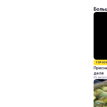
Больш
ГОРОС
Присни
деле
05 август