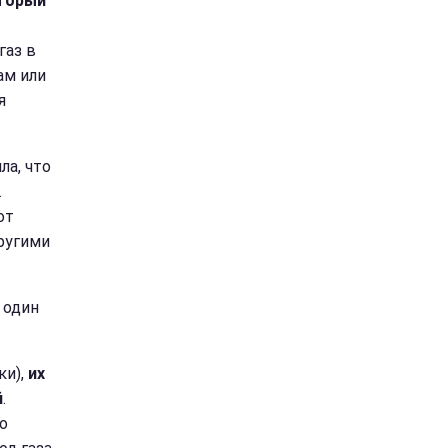
оторый
газ в
ам или
я
а, что
.
от
пругими
 один
и),
их
й
.
о