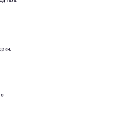
д газа.
орки,
но