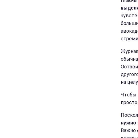
Главны
выделя
чувств
больши
авокад
стреми
Журнал
обычн
Остави
другог
на цел
Чтобы 
просто
Поскол
нужно 
Важно 