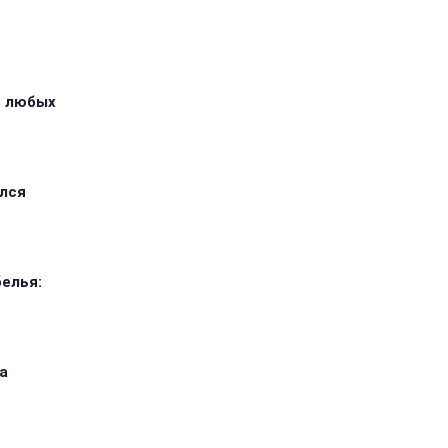
з любых
ился
елья:
а