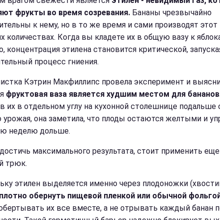
м врагом свежести является
этилен - невидимый газ, к
ют фрукты во время созревания.
Бананы чрезвычайно
ительны к нему, но в то же время и сами производят этот 
х количествах. Когда вы кладете их в общую вазу к яблок
о, концентрация этилена становится критической, запуска
тельный процесс гниения.
истка Кэтрин Макфиллипс провела эксперимент и выяснил
ая
фруктовая ваза является худшим местом для бананов
в их в отдельном углу на кухонной столешнице подальше 
о урожая, она заметила, что плоды остаются желтыми и у
ую неделю дольше.
достичь максимального результата, стоит применить еще
й трюк.
ьку этилен выделяется именно через плодоножки (хвостик
плотно обернуть пищевой пленкой или обычной фольго
обертывать их все вместе, а не отрывать каждый банан п