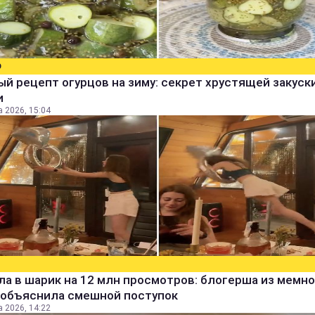
О
й рецепт огурцов на зиму: секрет хрустящей закуск
и
а 2026, 15:04
а в шарик на 12 млн просмотров: блогерша из мемно
 объяснила смешной поступок
а 2026, 14:22