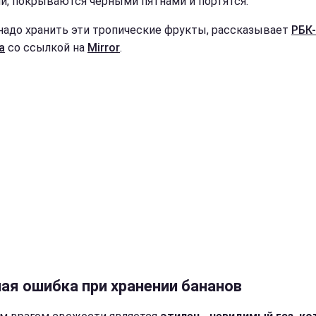
и, покрываются черными пятнами и портятся.
 надо хранить эти тропические фрукты, рассказывает
РБК-
а
со ссылкой на
Mirror
.
ная ошибка при хранении бананов