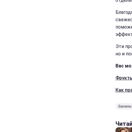
отдель
Благод
свежес
поможе
эффект
Эти пр
но и п
Вас мо
Фрукты
Как пр
Бананы
Чита