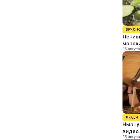
ВКУСН
Ленивы
морок
05 август
ЛЮДИ
Нырнул
видео
05 август