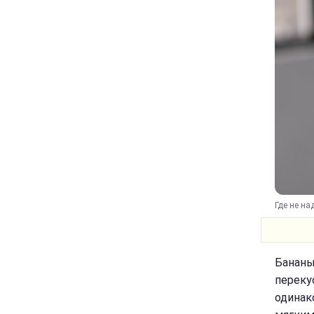
Где не на
Бананы
переку
одинак