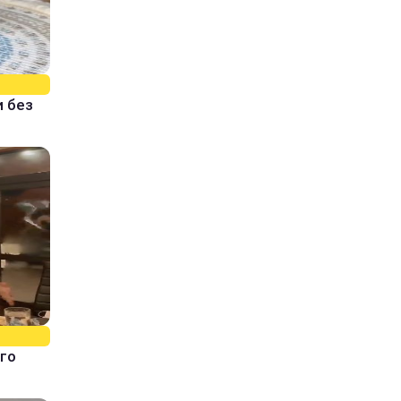
и без
го