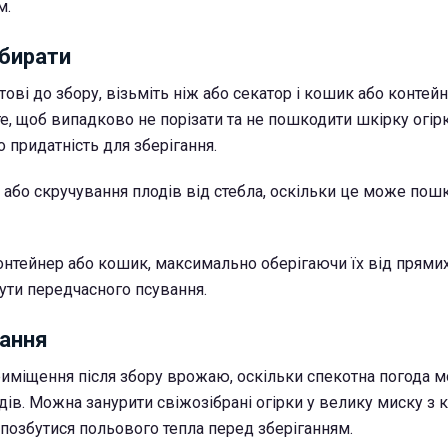
м.
збирати
тові до збору, візьміть ніж або секатор і кошик або контей
е, щоб випадково не порізати та не пошкодити шкірку огірк
 придатність для зберігання.
 або скручування плодів від стебла, оскільки це може пош
контейнер або кошик, максимально оберігаючи їх від прями
ути передчасного псування.
гання
приміщення після збору врожаю, оскільки спекотна погода
одів. Можна занурити свіжозібрані огірки у велику миску з
озбутися польового тепла перед зберіганням.