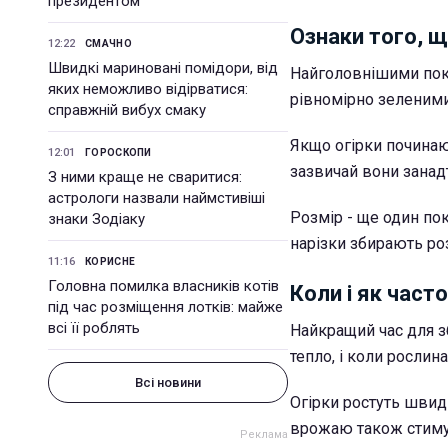
президентом
Ознаки того, щ
12:22
СМАЧНО
Швидкі мариновані помідори, від
Найголовнішими пока
яких неможливо відірватися:
рівномірно зеленими
справжній вибух смаку
Якщо огірки починаю
12:01
ГОРОСКОПИ
зазвичай вони занад
З ними краще не сваритися:
астрологи назвали наймстивіші
Розмір - ще один пок
знаки Зодіаку
нарізки збирають роз
11:16
КОРИСНЕ
Головна помилка власників котів
Коли і як част
під час розміщення лотків: майже
всі її роблять
Найкращий час для з
тепло, і коли рослин
Всі новини
Огірки ростуть швид
врожаю також стимул