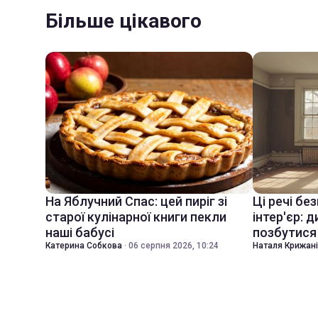
Більше цікавого
На Яблучний Спас: цей пиріг зі
Ці речі бе
старої кулінарної книги пекли
інтер'єр: 
наші бабусі
позбутися 
Катерина Собкова
·
06 серпня 2026, 10:24
Наталя Крижан