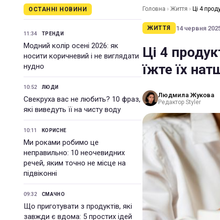
Головна
›
Життя
›
Ці 4 прод
ОСТАННІ НОВИНИ
14 червня 2025
ЖИТТЯ
11:34
ТРЕНДИ
Модний колір осені 2026: як
Ці 4 продук
носити коричневий і не виглядати
їжте їх на
нудно
10:52
ЛЮДИ
Людмила Жукова
Свекруха вас не любить? 10 фраз,
Редактор Styler
які виведуть її на чисту воду
10:11
КОРИСНЕ
Ми роками робимо це
неправильно: 10 неочевидних
речей, яким точно не місце на
підвіконні
09:32
СМАЧНО
Що приготувати з продуктів, які
завжди є вдома: 5 простих ідей