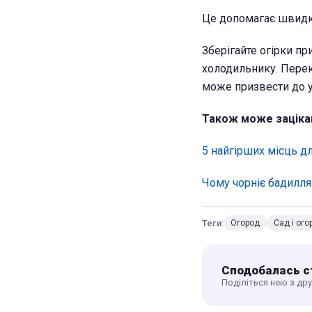
Це допомагає швидко
Зберігайте огірки пр
холодильнику. Перек
може призвести до у
Також може заціка
5 найгірших місць дл
Чому чорніє бадилля
Теги:
Огород
Сад і ого
Сподобалась с
Поділіться нею з др