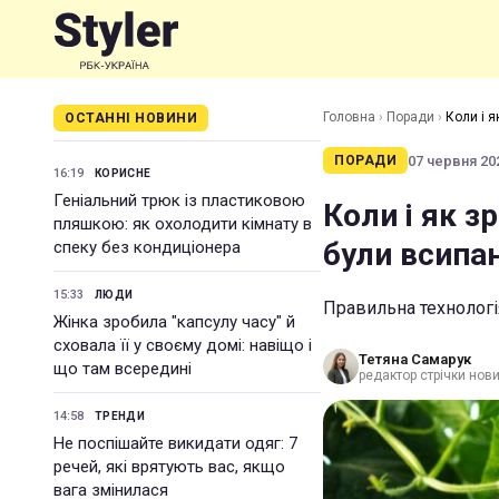
Головна
›
Поради
›
Коли і 
ОСТАННІ НОВИНИ
07 червня 202
ПОРАДИ
16:19
КОРИСНЕ
Геніальний трюк із пластиковою
Коли і як з
пляшкою: як охолодити кімнату в
були всипа
спеку без кондиціонера
15:33
ЛЮДИ
Правильна технологі
Жінка зробила "капсулу часу" й
сховала її у своєму домі: навіщо і
Тетяна Самарук
що там всередині
редактор стрічки нов
14:58
ТРЕНДИ
Не поспішайте викидати одяг: 7
речей, які врятують вас, якщо
вага змінилася