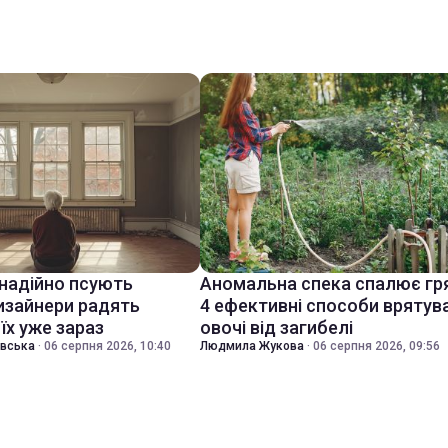
знадійно псують
Аномальна спека спалює гр
дизайнери радять
4 ефективні способи врятув
їх уже зараз
овочі від загибелі
івська
·
06 серпня 2026, 10:40
Людмила Жукова
·
06 серпня 2026, 09:56