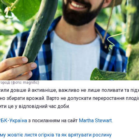
городі (фото: magnific)
сили довше й активніше, важливо не лише поливати та пі
ьно збирати врожай. Варто не допускати переростання плоді
ити це у відповідний час доби.
БК-Україна
з посиланням на сайт
Martha Stewart.
му жовтіє листя огірків та як врятувати рослину