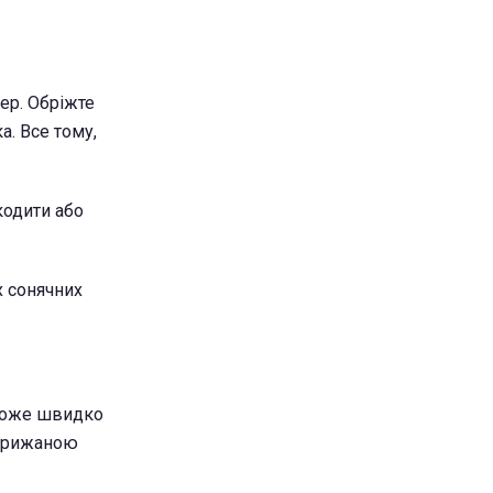
нер. Обріжте
а. Все тому,
кодити або
х сонячних
 може швидко
 крижаною