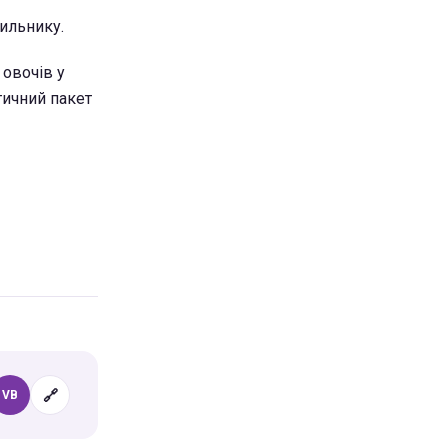
ильнику.
 овочів у
тичний пакет
🔗
VB