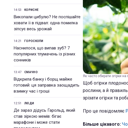
14:53
КОРИСНЕ
Викопали цибулю? Не поспішайте
ховати її в підвал: одна помилка
зіпсує весь урожай
14:21
ГОРОСКОПИ
Наснилося, що випав зуб? 7
популярних тлумачень із різних
сонників
13:47
СМАЧНО
Як часто збирати огірки на 
Відкрила банку і борщ майже
Щоб огірки плодоно
готовий: ця заправка заощадить
рослини, а й правил
взимку час і гроші
зрізати огірки та роб
12:51
ЛЮДИ
Де зараз дідусь Гарольд, який
Про це повідомляє
Р
став зіркою мемів: бігає
марафони і може стати
Більше цікавого:
Чо