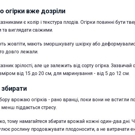
о огірки вже дозріли
зниками є колір і текстура плодів. Огірки повинні бути тв
 та виглядати свіжими.
ть жовтіти, мають зморшкувату шкірку або деформувалися
то довго лежали.
азник зрілості, але це залежить від сорту огірка. Зазвичай 
міром від 15 до 20 см, для маринування - від 5 до 12 см.
о збирати
бору врожаю огірків - рано вранці, поки вони не встигли п
а менш піддається стресу.
ко, тому намагайтеся збирати врожай кожні один-два дні. Ч
ює рослину продовжувати плодоносити, а не витрачати е