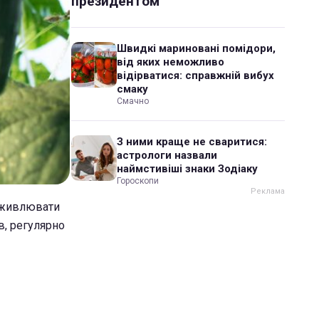
президентом
Швидкі мариновані помідори,
від яких неможливо
відірватися: справжній вибух
смаку
Смачно
З ними краще не сваритися:
астрологи назвали
наймстивіші знаки Зодіаку
Гороскопи
дживлювати
в, регулярно