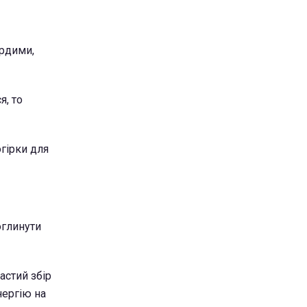
ердими,
, то
огірки для
оглинути
астий збір
нергію на