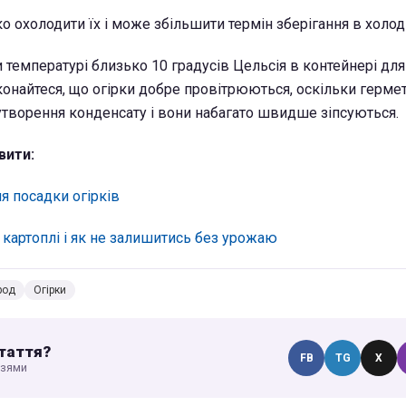
 охолодити їх і може збільшити термін зберігання в холод
и температурі близько 10 градусів Цельсія в контейнері для
онайтеся, що огірки добре провітрюються, оскільки герме
творення конденсату і вони набагато швидше зіпсуються.
вити:
я посадки огірків
 картоплі і як не залишитись без урожаю
род
Огірки
таття?
FB
TG
X
узями