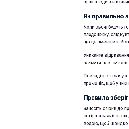
зрілі плоди з насіння
Як правильно 
Коли овочі будуть го
плодоніжку, слідкуйт
що це зменшить його
Уникайте відривання
зламати нові пагони.
Покладіть огірки у 
променів, щоб уникн
Правила збері
Занесіть огірки до 
погіршити якість пл
водою, щоб швидко п