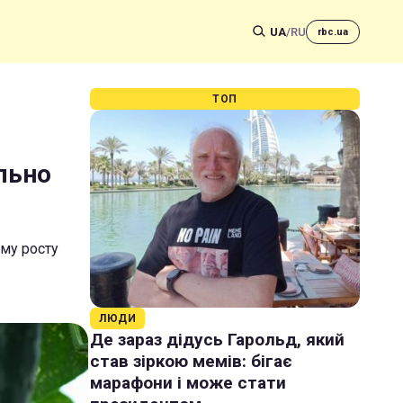
UA
/
RU
rbc.ua
ТОП
ально
ому росту
ЛЮДИ
Де зараз дідусь Гарольд, який
став зіркою мемів: бігає
марафони і може стати