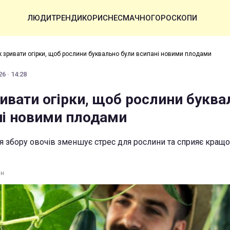
ЛЮДИ
ТРЕНДИ
КОРИСНЕ
СМАЧНО
ГОРОСКОПИ
як зривати огірки, щоб рослини буквально були всипані новими плодами
6 · 14:28
ривати огірки, щоб рослини букв
ні новими плодами
я збору овочів зменшує стрес для рослини та сприяє кращ
ин