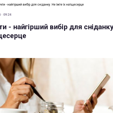
укти - найгірший вибір для сніданку. Не їжте їх натщесерце
 · 09:24
ти - найгірший вибір для сніданку
тщесерце