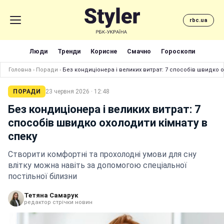
rbc.ua
Люди
Тренди
Корисне
Смачно
Гороскопи
Головна
›
Поради
›
Без кондиціонера і великих витрат: 7 способів швидко о
ПОРАДИ
23 червня 2026 · 12:48
Без кондиціонера і великих витрат: 7
способів швидко охолодити кімнату в
спеку
Створити комфортні та прохолодні умови для сну
влітку можна навіть за допомогою спеціальної
постільної білизни
Тетяна Самарук
редактор стрічки новин