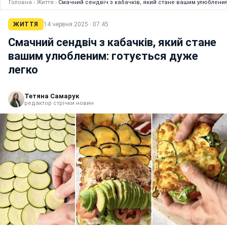
Головна
›
Життя
›
Смачний сендвіч з кабачків, який стане вашим улюбленим
ЖИТТЯ
14 червня 2025 · 07:45
Смачний сендвіч з кабачків, який стане
вашим улюбленим: готується дуже
легко
Тетяна Самарук
редактор стрічки новин