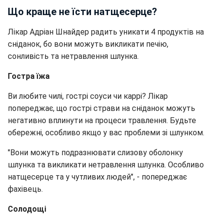
Що краще не їсти натщесерце?
Лікар Адріан Шнайдер радить уникати 4 продуктів на
сніданок, бо вони можуть викликати печію,
сонливість та нетравлення шлунка.
Гостра їжа
Ви любите чилі, гострі соуси чи каррі? Лікар
попереджає, що гострі страви на сніданок можуть
негативно вплинути на процеси травлення. Будьте
обережні, особливо якщо у вас проблеми зі шлунком.
"Вони можуть подразнювати слизову оболонку
шлунка та викликати нетравлення шлунка. Особливо
натщесерце та у чутливих людей", - попереджає
фахівець.
Солодощі