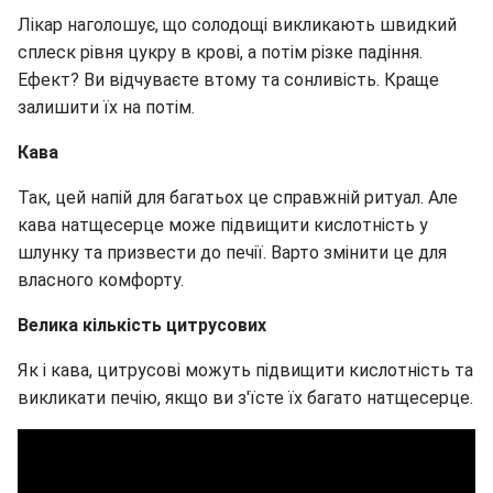
Лікар наголошує, що солодощі викликають швидкий
сплеск рівня цукру в крові, а потім різке падіння.
Ефект? Ви відчуваєте втому та сонливість. Краще
залишити їх на потім.
Кава
Так, цей напій для багатьох це справжній ритуал. Але
кава натщесерце може підвищити кислотність у
шлунку та призвести до печії. Варто змінити це для
власного комфорту.
Велика кількість цитрусових
Як і кава, цитрусові можуть підвищити кислотність та
викликати печію, якщо ви з'їсте їх багато натщесерце.