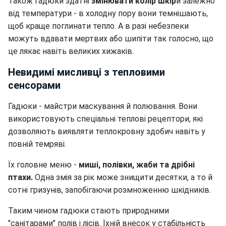
Також гадюки здатні
змінювати колір шкір
и залежно
від температури - в холодну пору вони темнішають,
щоб краще поглинати тепло. А в разі небезпеки
можуть вдавати мертвих або шипіти так голосно, що
це лякає навіть великих хижаків.
Невидимі мисливці з тепловими
сенсорами
Гадюки - майстри маскування й полювання. Вони
використовують спеціальні теплові рецептори, які
дозволяють виявляти теплокровну здобич навіть у
повній темряві.
Їх головне меню -
миші, полівки, жаби та дрібні
птахи.
Одна змія за рік може знищити десятки, а то й
сотні гризунів, запобігаючи розмноженню шкідників.
Таким чином гадюки стають природними
"санітарами" полів і лісів. Їхній внесок у стабільність