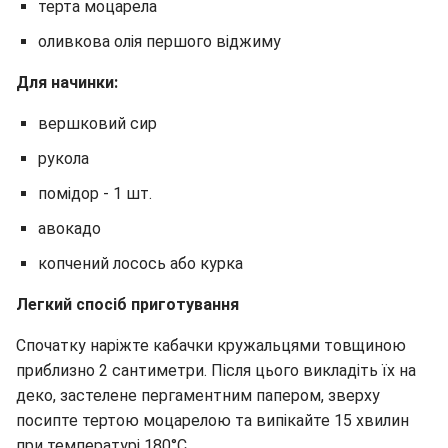
терта моцарела
оливкова олія першого віджиму
Для начинки:
вершковий сир
рукола
помідор - 1 шт.
авокадо
копчений лосось або курка
Легкий спосіб приготування
Спочатку наріжте кабачки кружальцями товщиною
приблизно 2 сантиметри. Після цього викладіть їх на
деко, застелене пергаментним папером, зверху
посипте тертою моцарелою та випікайте 15 хвилин
при температурі 180°C.