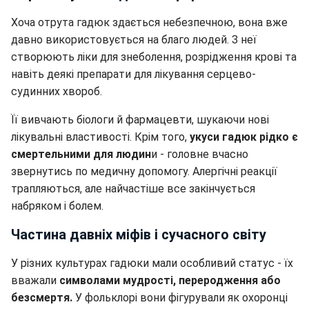
Хоча отрута гадюк здається небезпечною, вона вже
давно використовується на благо людей. З неї
створюють ліки для знеболення, розрідження крові та
навіть деякі препарати для лікування серцево-
судинних хвороб.
Її вивчають біологи й фармацевти, шукаючи нові
лікувальні властивості. Крім того,
укуси гадюк рідко є
смертельними для людин
и - головне вчасно
звернутись по медичну допомогу. Алергічні реакції
трапляються, але найчастіше все закінчується
набряком і болем.
Частина давніх міфів і сучасного світу
У різних культурах гадюки мали особливий статус - їх
вважали
символами мудрості, переродження або
безсмертя.
У фольклорі вони фігурували як охоронці