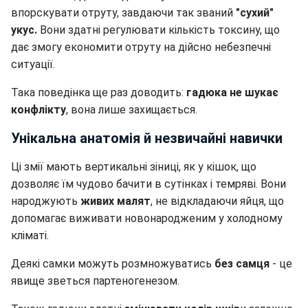
впорскувати отруту, завдаючи так званий
"сухий"
укус.
Вони здатні регулювати кількість токсину, що
дає змогу економити отруту на дійсно небезпечні
ситуації.
Така поведінка ще раз доводить:
гадюка не шукає
конфлікту
, вона лише захищається.
Унікальна анатомія й незвичайні навички
Ці змії мають вертикальні зіниці, як у кішок, що
дозволяє їм чудово бачити в сутінках і темряві. Вони
народжують
живих малят
, не відкладаючи яйця, що
допомагає виживати новонародженим у холодному
кліматі.
Деякі самки можуть розмножуватись
без самця
- це
явище зветься партеногенезом.