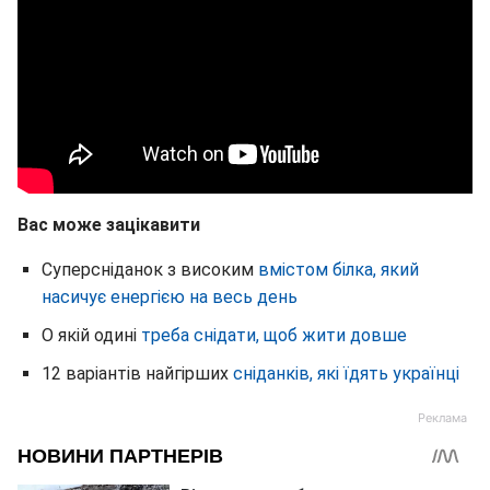
Вас може зацікавити
Суперсніданок з високим
вмістом білка, який
насичує енергією на весь день
О якій одині
треба снідати, щоб жити довше
12 варіантів найгірших
сніданків, які їдять українці