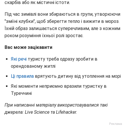
скарбів або як містичні істоти.
Під час зимівлі вони збираються в групи, утворюючи
"зміїні клубки", щоб зберегти тепло і вижити в мороз.
Їхній образ залишається суперечливим, але з кожним
роком розуміння їхньої ролі зростає.
Вас може зацікавити
Які речі
туристу треба одразу зробити в
орендованому житлі
Ці правила
врятують дитину від утоплення на морі
Які моменти неприємно вразили туристку в
Туреччині
При написанні матеріалу використовувалися такі
джерела: Live Science та Lifehacker.