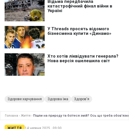
Здорове харчування
Здорова їжа
Здоров'я
Головна
›
Життя
›
Пішли на природу та боїтеся змій? Ось що треба обов'язк
ЖИТТЯ
14 червня 2025 · 09:00