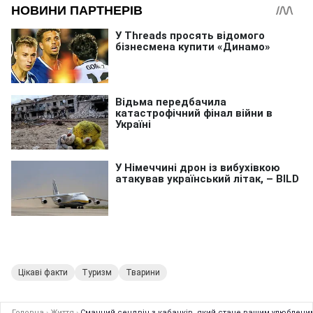
Цікаві факти
Туризм
Тварини
Головна
›
Життя
›
Смачний сендвіч з кабачків, який стане вашим улюбленим