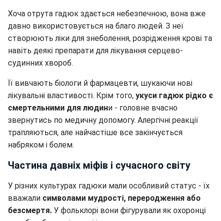
Хоча отрута гадюк здається небезпечною, вона вже
давно використовується на благо людей. З неї
створюють ліки для знеболення, розрідження крові та
навіть деякі препарати для лікування серцево-
судинних хвороб.
Її вивчають біологи й фармацевти, шукаючи нові
лікувальні властивості. Крім того,
укуси гадюк рідко є
смертельними для людин
и - головне вчасно
звернутись по медичну допомогу. Алергічні реакції
трапляються, але найчастіше все закінчується
набряком і болем.
Частина давніх міфів і сучасного світу
У різних культурах гадюки мали особливий статус - їх
вважали
символами мудрості, переродження або
безсмертя.
У фольклорі вони фігурували як охоронці