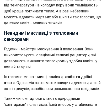
від температури - в холодну пору вони темнішають,
щоб краще поглинати тепло. А в разі небезпеки
можуть вдавати мертвих або шипіти так голосно, що
це лякає навіть великих хижаків.
Невидимі мисливці з тепловими
сенсорами
Гадюки - майстри маскування й полювання. Вони
використовують спеціальні теплові рецептори, які
дозволяють виявляти теплокровну здобич навіть у
повній темряві.
Їх головне меню -
миші, полівки, жаби та дрібні
птахи.
Одна змія за рік може знищити десятки, а то й
сотні гризунів, запобігаючи розмноженню шкідників.
Таким чином гадюки стають природними
"санітарами" полів і лісів. Їхній внесок у стабільність