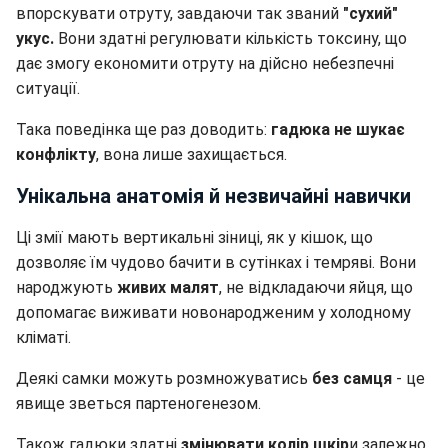
впорскувати отруту, завдаючи так званий
"сухий"
укус.
Вони здатні регулювати кількість токсину, що
дає змогу економити отруту на дійсно небезпечні
ситуації.
Така поведінка ще раз доводить:
гадюка не шукає
конфлікту
, вона лише захищається.
Унікальна анатомія й незвичайні навички
Ці змії мають вертикальні зіниці, як у кішок, що
дозволяє їм чудово бачити в сутінках і темряві. Вони
народжують
живих малят
, не відкладаючи яйця, що
допомагає виживати новонародженим у холодному
кліматі.
Деякі самки можуть розмножуватись
без самця
- це
явище зветься партеногенезом.
Також гадюки здатні
змінювати колір шкір
и залежно