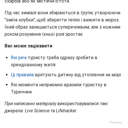
скарбів або як містичні істоти.
Під час зимівлі вони збираються в групи, утворюючи
"зміїні клубки", щоб зберегти тепло і вижити в мороз.
Їхній образ залишається суперечливим, але з кожним
роком розуміння їхньої ролі зростає.
Вас може зацікавити
Які речі
туристу треба одразу зробити в
орендованому житлі
Ці правила
врятують дитину від утоплення на морі
Які моменти неприємно вразили туристку в
Туреччині
При написанні матеріалу використовувалися такі
джерела: Live Science та Lifehacker.