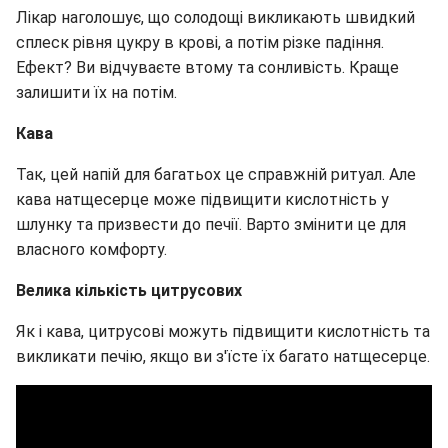
Лікар наголошує, що солодощі викликають швидкий
сплеск рівня цукру в крові, а потім різке падіння.
Ефект? Ви відчуваєте втому та сонливість. Краще
залишити їх на потім.
Кава
Так, цей напій для багатьох це справжній ритуал. Але
кава натщесерце може підвищити кислотність у
шлунку та призвести до печії. Варто змінити це для
власного комфорту.
Велика кількість цитрусових
Як і кава, цитрусові можуть підвищити кислотність та
викликати печію, якщо ви з'їсте їх багато натщесерце.