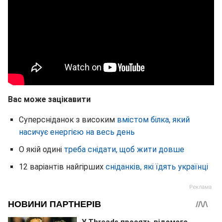
Вас може зацікавити
Суперсніданок з високим
вмістом білка, який
насичує енергією на весь день
О якій одині
треба снідати, щоб жити довше
12 варіантів найгірших
сніданків, які їдять українці