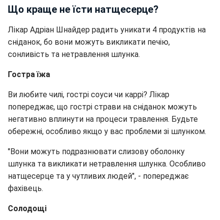
Що краще не їсти натщесерце?
Лікар Адріан Шнайдер радить уникати 4 продуктів на
сніданок, бо вони можуть викликати печію,
сонливість та нетравлення шлунка.
Гостра їжа
Ви любите чилі, гострі соуси чи каррі? Лікар
попереджає, що гострі страви на сніданок можуть
негативно вплинути на процеси травлення. Будьте
обережні, особливо якщо у вас проблеми зі шлунком.
"Вони можуть подразнювати слизову оболонку
шлунка та викликати нетравлення шлунка. Особливо
натщесерце та у чутливих людей", - попереджає
фахівець.
Солодощі