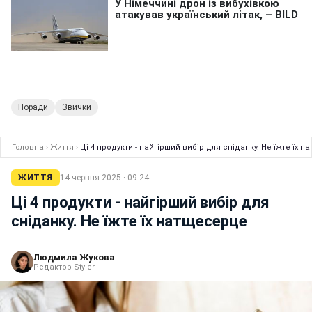
Поради
Звички
Головна
›
Життя
›
Ці 4 продукти - найгірший вибір для сніданку. Не їжте їх 
ЖИТТЯ
14 червня 2025 · 09:24
Ці 4 продукти - найгірший вибір для
сніданку. Не їжте їх натщесерце
Людмила Жукова
Редактор Styler