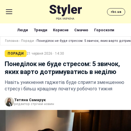
rbc.ua
Люди
Тренди
Корисне
Смачно
Гороскопи
Головна
›
Поради
›
Понеділок не буде стресом: 5 звичок, яких варто дотри
ПОРАДИ
21 червня 2026 · 14:30
Понеділок не буде стресом: 5 звичок,
яких варто дотримуватись в неділю
Навіть уникнення гаджетів буде сприяти зменшенню
стресу і більш кращому початку робочого тижня
Тетяна Самарук
редактор стрічки новин