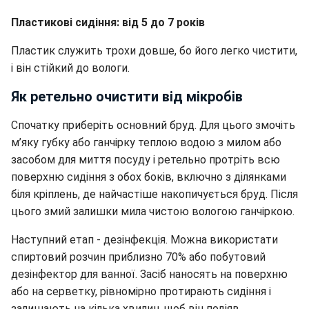
Пластикові сидіння: від 5 до 7 років
Пластик служить трохи довше, бо його легко чистити,
і він стійкий до вологи.
Як ретельно очистити від мікробів
Спочатку приберіть основний бруд. Для цього змочіть
м’яку губку або ганчірку теплою водою з милом або
засобом для миття посуду і ретельно протріть всю
поверхню сидіння з обох боків, включно з ділянками
біля кріплень, де найчастіше накопичується бруд. Після
цього змий залишки мила чистою вологою ганчіркою.
Наступний етап - дезінфекція. Можна використати
спиртовий розчин приблизно 70% або побутовий
дезінфектор для ванної. Засіб наносять на поверхню
або на серветку, рівномірно протирають сидіння і
залишають на кілька хвилин, щоб він подіяв.