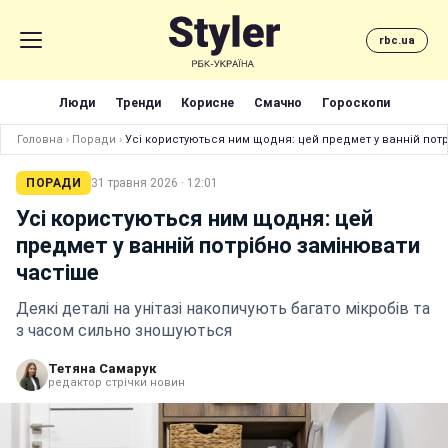
rbc.ua
Люди
Тренди
Корисне
Смачно
Гороскопи
Головна
›
Поради
›
Усі користуються ним щодня: цей предмет у ванній пот
ПОРАДИ
31 травня 2026 · 12:01
Усі користуються ним щодня: цей
предмет у ванній потрібно замінювати
частіше
Деякі деталі на унітазі накопичують багато мікробів та
з часом сильно зношуються
Тетяна Самарук
редактор стрічки новин