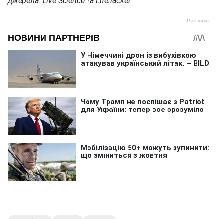
джерела: Live Science та Lifehacker.