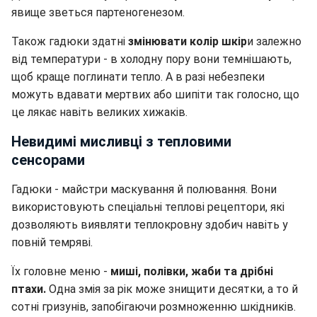
явище зветься партеногенезом.
Також гадюки здатні
змінювати колір шкір
и залежно
від температури - в холодну пору вони темнішають,
щоб краще поглинати тепло. А в разі небезпеки
можуть вдавати мертвих або шипіти так голосно, що
це лякає навіть великих хижаків.
Невидимі мисливці з тепловими
сенсорами
Гадюки - майстри маскування й полювання. Вони
використовують спеціальні теплові рецептори, які
дозволяють виявляти теплокровну здобич навіть у
повній темряві.
Їх головне меню -
миші, полівки, жаби та дрібні
птахи.
Одна змія за рік може знищити десятки, а то й
сотні гризунів, запобігаючи розмноженню шкідників.