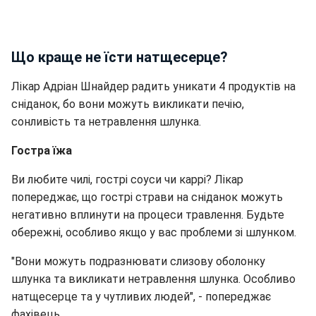
Що краще не їсти натщесерце?
Лікар Адріан Шнайдер радить уникати 4 продуктів на
сніданок, бо вони можуть викликати печію,
сонливість та нетравлення шлунка.
Гостра їжа
Ви любите чилі, гострі соуси чи каррі? Лікар
попереджає, що гострі страви на сніданок можуть
негативно вплинути на процеси травлення. Будьте
обережні, особливо якщо у вас проблеми зі шлунком.
"Вони можуть подразнювати слизову оболонку
шлунка та викликати нетравлення шлунка. Особливо
натщесерце та у чутливих людей", - попереджає
фахівець.