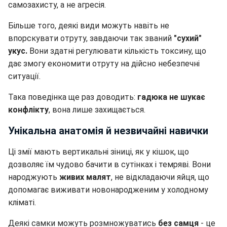
самозахисту, а не агресія.
Більше того, деякі види можуть навіть не
впорскувати отруту, завдаючи так званий
"сухий"
укус.
Вони здатні регулювати кількість токсину, що
дає змогу економити отруту на дійсно небезпечні
ситуації.
Така поведінка ще раз доводить:
гадюка не шукає
конфлікту
, вона лише захищається.
Унікальна анатомія й незвичайні навички
Ці змії мають вертикальні зіниці, як у кішок, що
дозволяє їм чудово бачити в сутінках і темряві. Вони
народжують
живих малят
, не відкладаючи яйця, що
допомагає виживати новонародженим у холодному
кліматі.
Деякі самки можуть розмножуватись
без самця
- це