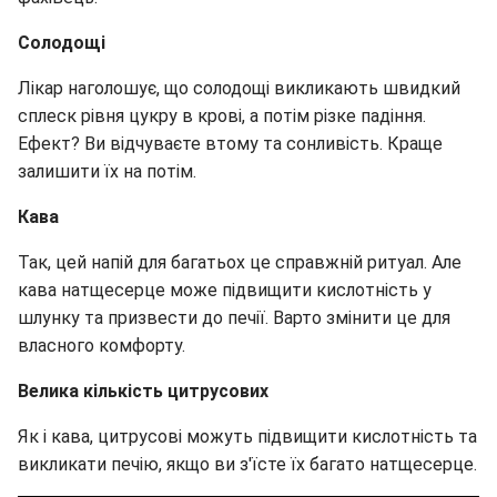
Солодощі
Лікар наголошує, що солодощі викликають швидкий
сплеск рівня цукру в крові, а потім різке падіння.
Ефект? Ви відчуваєте втому та сонливість. Краще
залишити їх на потім.
Кава
Так, цей напій для багатьох це справжній ритуал. Але
кава натщесерце може підвищити кислотність у
шлунку та призвести до печії. Варто змінити це для
власного комфорту.
Велика кількість цитрусових
Як і кава, цитрусові можуть підвищити кислотність та
викликати печію, якщо ви з'їсте їх багато натщесерце.