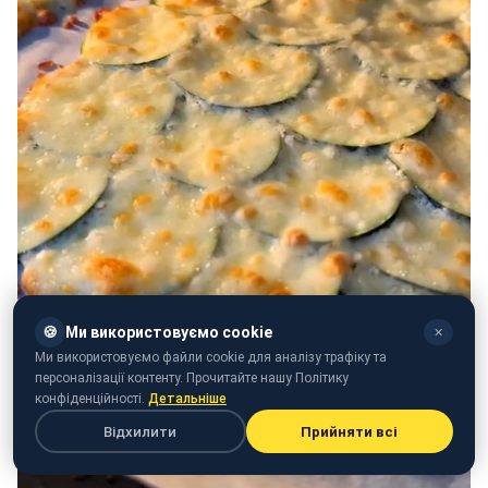
🍪
Ми використовуємо cookie
✕
Ми використовуємо файли cookie для аналізу трафіку та
персоналізації контенту. Прочитайте нашу Політику
конфіденційності.
Детальніше
Відхилити
Прийняти всі