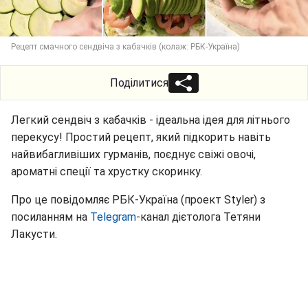
Рецепт смачного сендвіча з кабачків (колаж: РБК-Україна)
Поділитися
Легкий сендвіч з кабачків - ідеальна ідея для літнього
перекусу! Простий рецепт, який підкорить навіть
найвибагливіших гурманів, поєднує свіжі овочі,
ароматні спеції та хрустку скоринку.
Про це повідомляє РБК-Україна (проект Styler) з
посиланням на
Telegram
-канал дієтолога Тетяни
Лакусти.