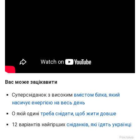
Вас може зацікавити
Суперсніданок з високим
вмістом білка, який
насичує енергією на весь день
О якій одині
треба снідати, щоб жити довше
12 варіантів найгірших
сніданків, які їдять українці