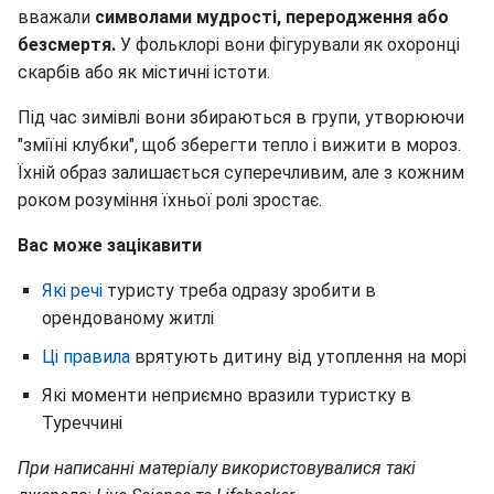
вважали
символами мудрості, переродження або
безсмертя.
У фольклорі вони фігурували як охоронці
скарбів або як містичні істоти.
Під час зимівлі вони збираються в групи, утворюючи
"зміїні клубки", щоб зберегти тепло і вижити в мороз.
Їхній образ залишається суперечливим, але з кожним
роком розуміння їхньої ролі зростає.
Вас може зацікавити
Які речі
туристу треба одразу зробити в
орендованому житлі
Ці правила
врятують дитину від утоплення на морі
Які моменти неприємно вразили туристку в
Туреччині
При написанні матеріалу використовувалися такі