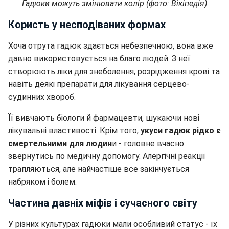
Гадюки можуть змінювати колір (фото: Вікіпедія)
Користь у несподіваних формах
Хоча отрута гадюк здається небезпечною, вона вже
давно використовується на благо людей. З неї
створюють ліки для знеболення, розрідження крові та
навіть деякі препарати для лікування серцево-
судинних хвороб.
Її вивчають біологи й фармацевти, шукаючи нові
лікувальні властивості. Крім того,
укуси гадюк рідко є
смертельними для людин
и - головне вчасно
звернутись по медичну допомогу. Алергічні реакції
трапляються, але найчастіше все закінчується
набряком і болем.
Частина давніх міфів і сучасного світу
У різних культурах гадюки мали особливий статус - їх