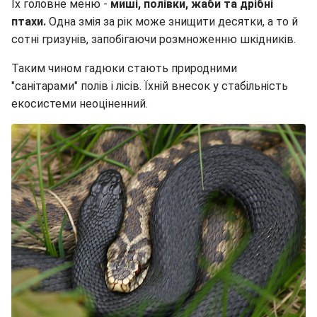
Їх головне меню -
миші, полівки, жаби та дрібні
птахи.
Одна змія за рік може знищити десятки, а то й
сотні гризунів, запобігаючи розмноженню шкідників.
Таким чином гадюки стають природними
"санітарами" полів і лісів. Їхній внесок у стабільність
екосистеми неоціненний.