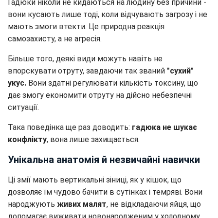
Гадюки ніколи не кидаються на людину без причини -
вони кусають лише тоді, коли відчувають загрозу і не
мають змоги втекти. Це природна реакція
самозахисту, а не агресія.
Більше того, деякі види можуть навіть не
впорскувати отруту, завдаючи так званий
"сухий"
укус.
Вони здатні регулювати кількість токсину, що
дає змогу економити отруту на дійсно небезпечні
ситуації.
Така поведінка ще раз доводить:
гадюка не шукає
конфлікту
, вона лише захищається.
Унікальна анатомія й незвичайні навички
Ці змії мають вертикальні зіниці, як у кішок, що
дозволяє їм чудово бачити в сутінках і темряві. Вони
народжують
живих малят
, не відкладаючи яйця, що
допомагає виживати новонародженим у холодному