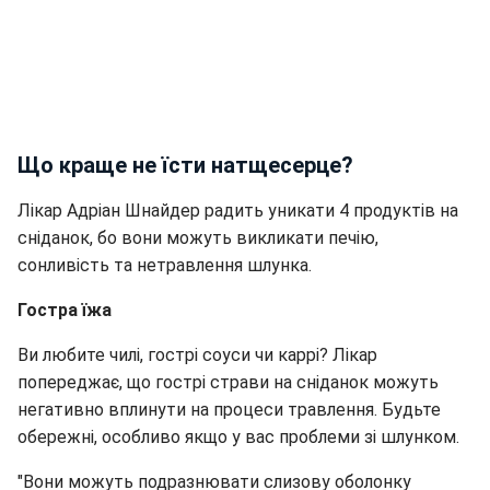
Що краще не їсти натщесерце?
Лікар Адріан Шнайдер радить уникати 4 продуктів на
сніданок, бо вони можуть викликати печію,
сонливість та нетравлення шлунка.
Гостра їжа
Ви любите чилі, гострі соуси чи каррі? Лікар
попереджає, що гострі страви на сніданок можуть
негативно вплинути на процеси травлення. Будьте
обережні, особливо якщо у вас проблеми зі шлунком.
"Вони можуть подразнювати слизову оболонку