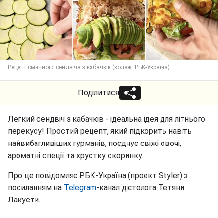
Рецепт смачного сендвіча з кабачків (колаж: РБК-Україна)
Поділитися
Легкий сендвіч з кабачків - ідеальна ідея для літнього
перекусу! Простий рецепт, який підкорить навіть
найвибагливіших гурманів, поєднує свіжі овочі,
ароматні спеції та хрустку скоринку.
Про це повідомляє РБК-Україна (проект Styler) з
посиланням на
Telegram
-канал дієтолога Тетяни
Лакусти.