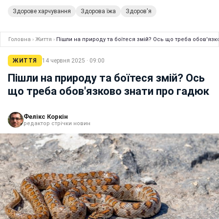
Здорове харчування
Здорова їжа
Здоров'я
Головна
›
Життя
›
Пішли на природу та боїтеся змій? Ось що треба обов'язк
ЖИТТЯ
14 червня 2025 · 09:00
Пішли на природу та боїтеся змій? Ось
що треба обов'язково знати про гадюк
Фелікс Коркін
редактор стрічки новин