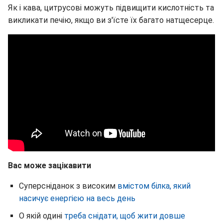
Як і кава, цитрусові можуть підвищити кислотність та
викликати печію, якщо ви з'їсте їх багато натщесерце.
Вас може зацікавити
Суперсніданок з високим
вмістом білка, який
насичує енергією на весь день
О якій одині
треба снідати, щоб жити довше