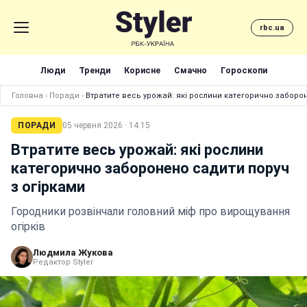
rbc.ua
Люди
Тренди
Корисне
Смачно
Гороскопи
Головна
›
Поради
›
Втратите весь урожай: які рослини категорично заборо
ПОРАДИ
05 червня 2026 · 14:15
Втратите весь урожай: які рослини
категорично заборонено садити поруч
з огірками
Городники розвінчали головний міф про вирощування
огірків
Людмила Жукова
Редактор Styler