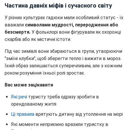
Частина давніх міфів і сучасного світу
У різних культурах гадюки мали особливий статус - їх
вважали
символами мудрості, переродження або
безсмертя.
У фольклорі вони фігурували як охоронці
скарбів або як містичні істоти.
Під час зимівлі вони збираються в групи, утворюючи
"зміїні клубки", щоб зберегти тепло і вижити в мороз.
Їхній образ залишається суперечливим, але з кожним
роком розуміння їхньої ролі зростає.
Вас може зацікавити
Які речі
туристу треба одразу зробити в
орендованому житлі
Ці правила
врятують дитину від утоплення на морі
Які моменти неприємно вразили туристку в