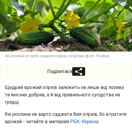
Які рослини не треба саджати поряд з огірками (фото: Pixabay)
Поділитися
Щедрий врожай огірків залежить не лише від поливу
та якісних добрив, а й від правильного сусідства на
грядці.
Які рослини не варто саджати біля огірків, бо втратите
врожай - читайте в матеріалі
РБК-Україна.