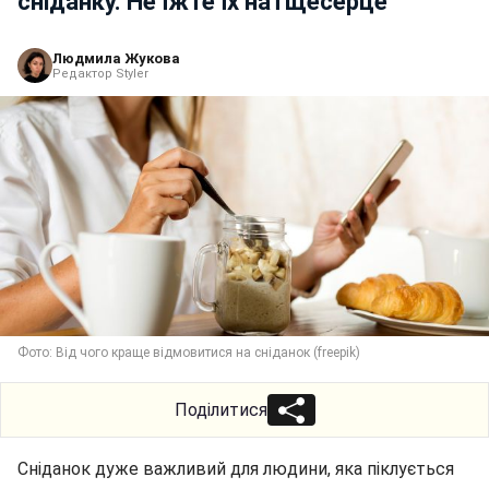
сніданку. Не їжте їх натщесерце
Людмила Жукова
Редактор Styler
Фото: Від чого краще відмовитися на сніданок (freepik)
Поділитися
Сніданок дуже важливий для людини, яка піклується