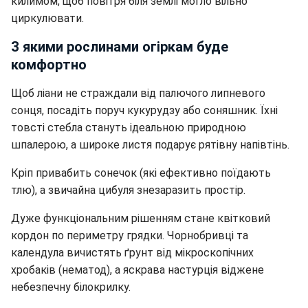
килимом, щоб повітря біля землі могло вільно
циркулювати.
З якими рослинами огіркам буде
комфортно
Щоб ліани не страждали від палючого липневого
сонця, посадіть поруч кукурудзу або соняшник. Їхні
товсті стебла стануть ідеальною природною
шпалерою, а широке листя подарує рятівну напівтінь.
Кріп привабить сонечок (які ефективно поїдають
тлю), а звичайна цибуля знезаразить простір.
Дуже функціональним рішенням стане квітковий
кордон по периметру грядки. Чорнобривці та
календула вичистять ґрунт від мікроскопічних
хробаків (нематод), а яскрава настурція віджене
небезпечну білокрилку.