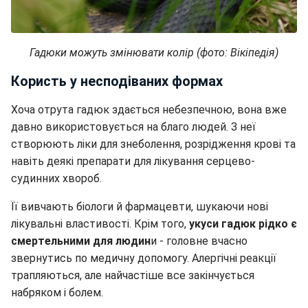
Гадюки можуть змінювати колір (фото: Вікіпедія)
Користь у несподіваних формах
Хоча отрута гадюк здається небезпечною, вона вже
давно використовується на благо людей. З неї
створюють ліки для знеболення, розрідження крові та
навіть деякі препарати для лікування серцево-
судинних хвороб.
Її вивчають біологи й фармацевти, шукаючи нові
лікувальні властивості. Крім того,
укуси гадюк рідко є
смертельними для людин
и - головне вчасно
звернутись по медичну допомогу. Алергічні реакції
трапляються, але найчастіше все закінчується
набряком і болем.