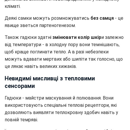
кліматі.
Деякі самки можуть розмножуватись
без самця
- це
явище зветься партеногенезом.
Також гадюки здатні
змінювати колір шкір
и залежно
від температури - в холодну пору вони темнішають,
щоб краще поглинати тепло. А в разі небезпеки
можуть вдавати мертвих або шипіти так голосно, що
це лякає навіть великих хижаків.
Невидимі мисливці з тепловими
сенсорами
Гадюки - майстри маскування й полювання. Вони
використовують спеціальні теплові рецептори, які
дозволяють виявляти теплокровну здобич навіть у
повній темряві.