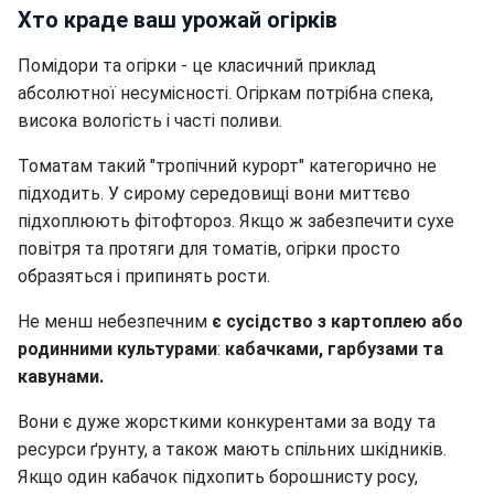
Хто краде ваш урожай огірків
Помідори та огірки - це класичний приклад
абсолютної несумісності. Огіркам потрібна спека,
висока вологість і часті поливи.
Томатам такий "тропічний курорт" категорично не
підходить. У сирому середовищі вони миттєво
підхоплюють фітофтороз. Якщо ж забезпечити сухе
повітря та протяги для томатів, огірки просто
образяться і припинять рости.
Не менш небезпечним
є сусідство з картоплею або
родинними культурами
:
кабачками, гарбузами та
кавунами.
Вони є дуже жорсткими конкурентами за воду та
ресурси ґрунту, а також мають спільних шкідників.
Якщо один кабачок підхопить борошнисту росу,