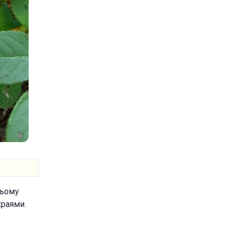
ньому
краями.