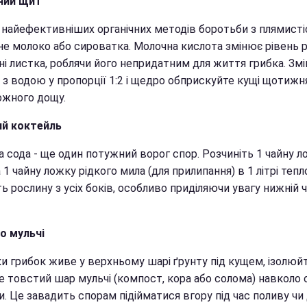
ний щит
з найефективніших органічних методів боротьби з плямист
не молоко або сироватка. Молочна кислота змінює рівень 
ні листка, роблячи його непридатним для життя грибка. Зм
 з водою у пропорції 1:2 і щедро обприскуйте кущі щотижн
ожного дощу.
й коктейль
 сода - ще один потужний ворог спор. Розчиніть 1 чайну л
 1 чайну ложку рідкого мила (для прилипання) в 1 літрі тепл
ь рослину з усіх боків, особливо приділяючи увагу нижній 
о мульчі
и грибок живе у верхньому шарі ґрунту під кущем, ізолюйт
е товстий шар мульчі (компост, кора або солома) навколо
. Це завадить спорам підійматися вгору під час поливу чи