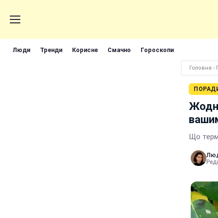
Люди
Тренди
Корисне
Смачно
Гороскопи
Головна
›
ПОРАД
Жодни
вашим
Що терм
Лю
Реда