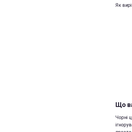
Як вир
Що в
Чорні ц
ігнорув