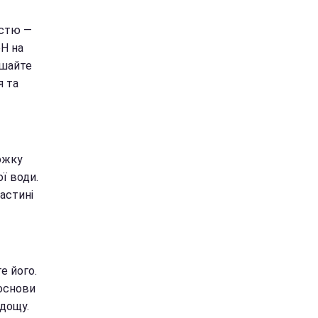
істю —
pH на
ішайте
я та
ожку
ої води.
частині
е його.
 основи
 дощу.