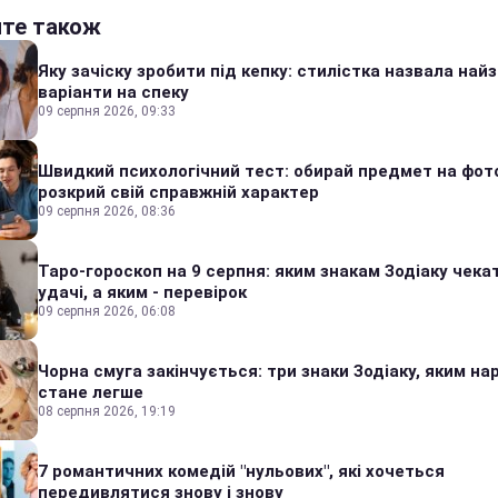
йте також
Яку зачіску зробити під кепку: стилістка назвала найз
варіанти на спеку
09 серпня 2026, 09:33
Швидкий психологічний тест: обирай предмет на фото
розкрий свій справжній характер
09 серпня 2026, 08:36
Таро-гороскоп на 9 серпня: яким знакам Зодіаку чека
удачі, а яким - перевірок
09 серпня 2026, 06:08
Чорна смуга закінчується: три знаки Зодіаку, яким на
стане легше
08 серпня 2026, 19:19
7 романтичних комедій "нульових", які хочеться
передивлятися знову і знову