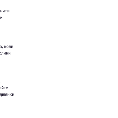
инити
ши
в, коли
слини.
.
айте
ділянки