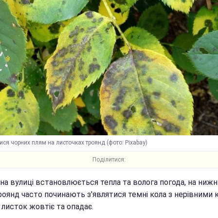
ися чорних плям на листочках троянд (фото: Pixabay)
Поділитися:
на вулиці встановлюється тепла та волога погода, на ниж
роянд часто починають з'являтися темні кола з нерівними 
листок жовтіє та опадає.