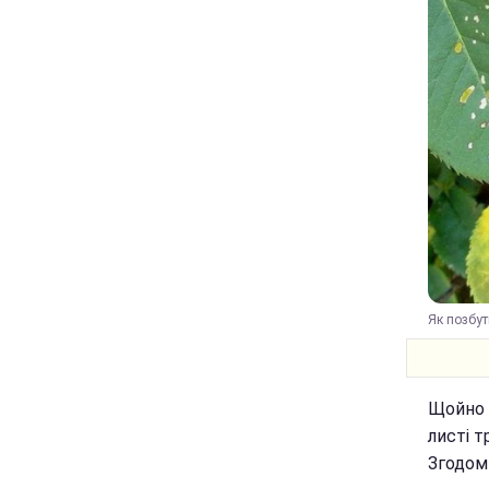
Як позбут
Щойно 
листі т
Згодом 