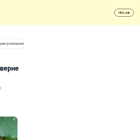
rbc.ua
дам розкішний вигляд
оверне
х