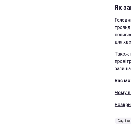
Як з
Головн
троянд
поливає
для хво
Також 
провіт
залиша
Вас мо
Чому ва
Розкри
Сад і о