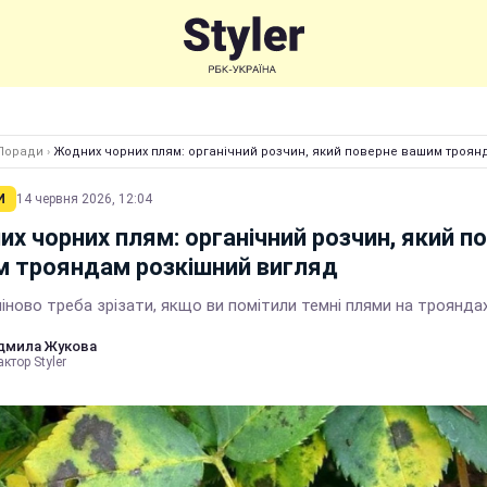
Поради
›
Жодних чорних плям: органічний розчин, який поверне вашим троян
И
14 червня 2026, 12:04
х чорних плям: органічний розчин, який п
 трояндам розкішний вигляд
іново треба зрізати, якщо ви помітили темні плями на троянда
дмила Жукова
ктор Styler