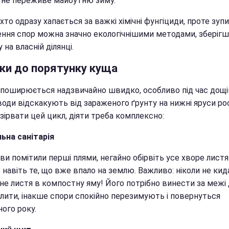
 не переживе майбутню зиму.
хто одразу хапається за важкі хімічні фунгіциди, проте зуп
ння спор можна значно екологічнішими методами, зберіг
 на власній ділянці.
оки до порятунку куща
 поширюється надзвичайно швидко, особливо під час дощі
води відскакують від зараженого ґрунту на нижні яруси ро
зірвати цей цикл, діяти треба комплексно:
ьна санітарія
и помітили перші плями, негайно обірвіть усе хворе листя
 навіть те, що вже впало на землю. Важливо: ніколи не кид
не листя в компостну яму! Його потрібно винести за межі 
алити, інакше спори спокійно перезимують і повернуться
ого року.