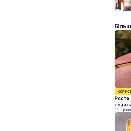
Більш
КОРИС
Росте 
повити
08 серпня