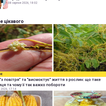
08 серпня 2026, 18:02
е цікавого
НЕ
"з повітря" та "висмоктує" життя з рослин: що таке
ця та чому її так важко побороти
 2026, 17:14