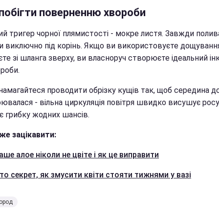
апобігти поверненню хвороби
ий тригер чорної плямистості - мокре листя. Завжди полив
и виключно під корінь. Якщо ви використовуєте дощуванн
те зі шланга зверху, ви власноруч створюєте ідеальний ін
роби.
намагайтеся проводити обрізку кущів так, щоб середина д
рювалася - вільна циркуляція повітря швидко висушує росу
є грибку жодних шансів.
же зацікавити:
ше алое ніколи не цвіте і як це виправити
то секрет, як змусити квіти стояти тижнями у вазі
город