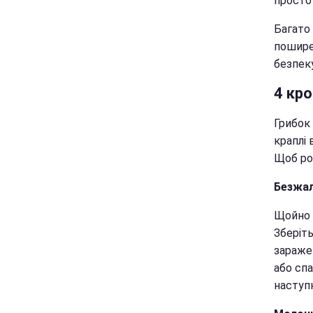
просто
Багато 
пошире
безпеку
4 кр
Грибок
краплі 
Щоб ро
Безжал
Щойно в
Зберіть
зараже
або сп
наступн