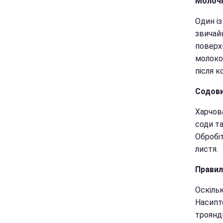
Молоч
Один і
звичай
поверх
молоко
після к
Содови
Харчова
соди та
Обробіт
листя.
Правил
Оскільк
Насипт
троянди