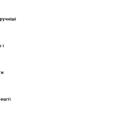
ручніші
 і
ти
решті