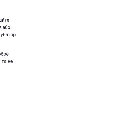
айте
я або
кубатор
обре
 та не