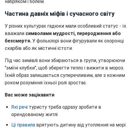
набряком і болем.
Частина давніх міфів і сучасного світу
У різних культурах гадюки мали особливий статус - їх
вважали
символами мудрості, переродження або
безсмертя.
У фольклорі вони фігурували як охоронці
скарбів або як містичні істоти.
Під час зимівлі вони збираються в групи, утворюючи
"зміїні клубки", щоб зберегти тепло і вижити в мороз.
Їхній образ залишається суперечливим, але з кожним
роком розуміння їхньої ролі зростає.
Вас може зацікавити
Які речі
туристу треба одразу зробити в
орендованому житлі
Ці правила
врятують дитину від утоплення на морі