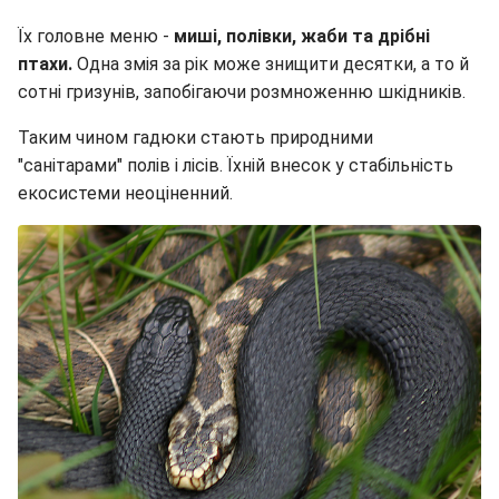
Їх головне меню -
миші, полівки, жаби та дрібні
птахи.
Одна змія за рік може знищити десятки, а то й
сотні гризунів, запобігаючи розмноженню шкідників.
Таким чином гадюки стають природними
"санітарами" полів і лісів. Їхній внесок у стабільність
екосистеми неоціненний.