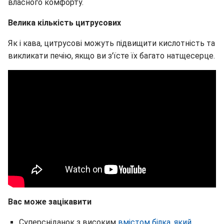
власного комфорту.
Велика кількість цитрусових
Як і кава, цитрусові можуть підвищити кислотність та
викликати печію, якщо ви з'їсте їх багато натщесерце.
Вас може зацікавити
Суперсніданок з високим
вмістом білка, який