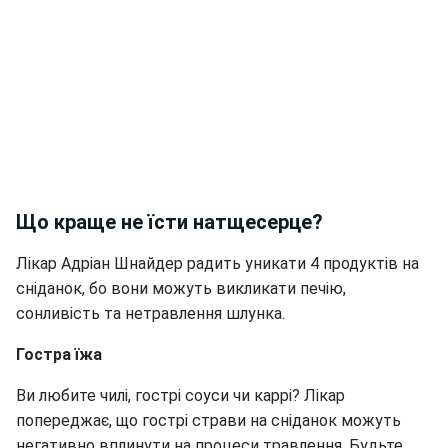
Що краще не їсти натщесерце?
Лікар Адріан Шнайдер радить уникати 4 продуктів на
сніданок, бо вони можуть викликати печію,
сонливість та нетравлення шлунка.
Гостра їжа
Ви любите чилі, гострі соуси чи каррі? Лікар
попереджає, що гострі страви на сніданок можуть
негативно вплинути на процеси травлення. Будьте