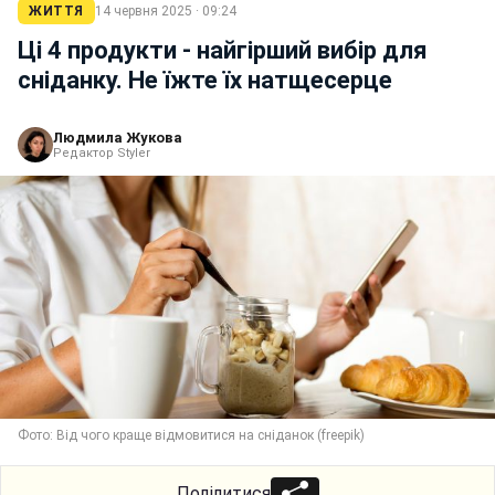
ЖИТТЯ
14 червня 2025 · 09:24
Ці 4 продукти - найгірший вибір для
сніданку. Не їжте їх натщесерце
Людмила Жукова
Редактор Styler
Фото: Від чого краще відмовитися на сніданок (freepik)
Поділитися