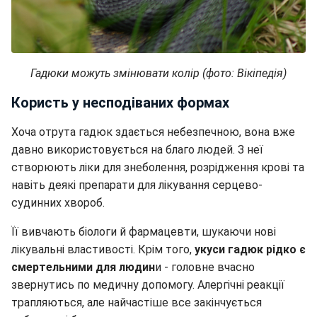
Гадюки можуть змінювати колір (фото: Вікіпедія)
Користь у несподіваних формах
Хоча отрута гадюк здається небезпечною, вона вже
давно використовується на благо людей. З неї
створюють ліки для знеболення, розрідження крові та
навіть деякі препарати для лікування серцево-
судинних хвороб.
Її вивчають біологи й фармацевти, шукаючи нові
лікувальні властивості. Крім того,
укуси гадюк рідко є
смертельними для людин
и - головне вчасно
звернутись по медичну допомогу. Алергічні реакції
трапляються, але найчастіше все закінчується