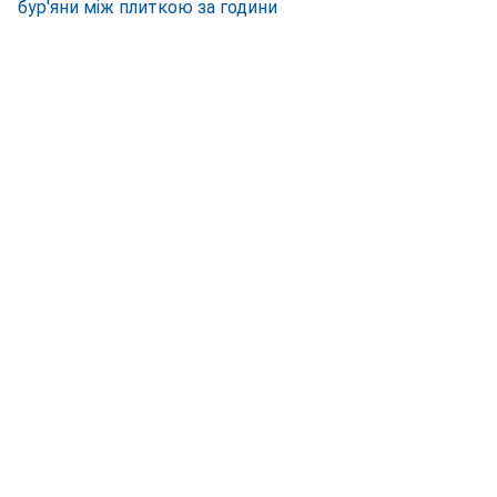
бур'яни між плиткою за години