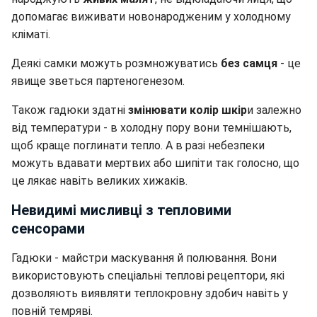
допомагає виживати новонародженим у холодному
кліматі.
Деякі самки можуть розмножуватись
без самця
- це
явище зветься партеногенезом.
Також гадюки здатні
змінювати колір шкір
и залежно
від температури - в холодну пору вони темнішають,
щоб краще поглинати тепло. А в разі небезпеки
можуть вдавати мертвих або шипіти так голосно, що
це лякає навіть великих хижаків.
Невидимі мисливці з тепловими
сенсорами
Гадюки - майстри маскування й полювання. Вони
використовують спеціальні теплові рецептори, які
дозволяють виявляти теплокровну здобич навіть у
повній темряві.