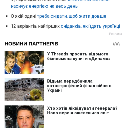
насичує енергією на весь день
О якій одині
треба снідати, щоб жити довше
12 варіантів найгірших
сніданків, які їдять українці