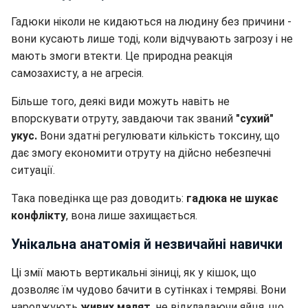
Гадюки ніколи не кидаються на людину без причини -
вони кусають лише тоді, коли відчувають загрозу і не
мають змоги втекти. Це природна реакція
самозахисту, а не агресія.
Більше того, деякі види можуть навіть не
впорскувати отруту, завдаючи так званий
"сухий"
укус.
Вони здатні регулювати кількість токсину, що
дає змогу економити отруту на дійсно небезпечні
ситуації.
Така поведінка ще раз доводить:
гадюка не шукає
конфлікту
, вона лише захищається.
Унікальна анатомія й незвичайні навички
Ці змії мають вертикальні зіниці, як у кішок, що
дозволяє їм чудово бачити в сутінках і темряві. Вони
народжують
живих малят
, не відкладаючи яйця, що