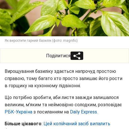
Як виростити гарний базилік (фото: magnific)
Поділитися
Вирощування базиліку здається напрочуд простою
справою, тому багато хто просто залишає його рости
в горщику на кухонному підвіконні.
Що потрібно зробити, аби листя завжди залишалося
великим, м'яким та неймовірно солодким, розповідає
РБК-Україна
з посиланням на
Daily Express.
Більше цікавого
:
Цей копійчаний засіб випалить