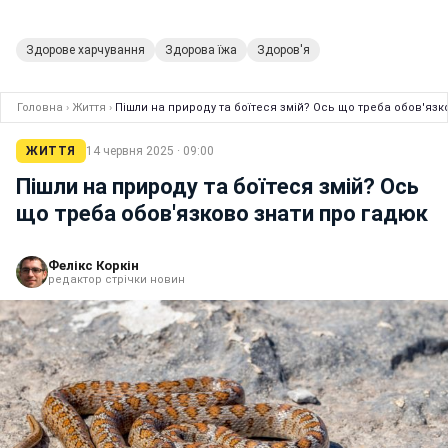
Здорове харчування
Здорова їжа
Здоров'я
Головна
›
Життя
›
Пішли на природу та боїтеся змій? Ось що треба обов'язк
ЖИТТЯ
14 червня 2025 · 09:00
Пішли на природу та боїтеся змій? Ось
що треба обов'язково знати про гадюк
Фелікс Коркін
редактор стрічки новин