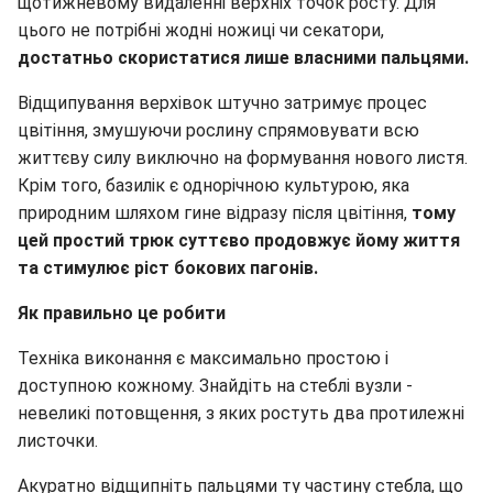
щотижневому видаленні верхніх точок росту. Для
цього не потрібні жодні ножиці чи секатори,
достатньо скористатися лише власними пальцями.
Відщипування верхівок штучно затримує процес
цвітіння, змушуючи рослину спрямовувати всю
життєву силу виключно на формування нового листя.
Крім того, базилік є однорічною культурою, яка
природним шляхом гине відразу після цвітіння,
тому
цей простий трюк суттєво продовжує йому життя
та стимулює ріст бокових пагонів.
Як правильно це робити
Техніка виконання є максимально простою і
доступною кожному. Знайдіть на стеблі вузли -
невеликі потовщення, з яких ростуть два протилежні
листочки.
Акуратно відщипніть пальцями ту частину стебла, що