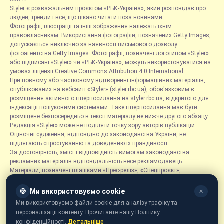
Styler є розважальним проєктом «РБК-Україна», який розповідає про
людей, тренди і все, що цікаво читати поза новинами.
Фотографії, ілюстрації та інші зображення належать їхнім
правовласникам. Використання фотографій, позначених Getty Images,
допускається виключно за наявності письмового дозволу
фотоагентства Getty Images. Фотографії, позначені логотипом «Styler»
або підписані «Styler» чи «РБК-Україна», можуть використовуватися на
умовах ліцензії Creative Commons Attribution 4.0 International.
При повному або частковому відтворенні інформаційних матеріалів,
опублікованих на вебсайті «Styler» (styler.rbc.ua), обов'язковим є
розміщення активного гіперпосилання на styler.rbc.ua, відкритого для
індексації пошуковими системами. Таке гіперпосилання має бути
розміщене безпосередньо в тексті матеріалу не нижче другого абзацу.
Редакція «Styler» може не поділяти точку зору авторів публікацій.
Оціночні судження, відповідно до законодавства України, не
підлягають спростуванню та доведенню їх правдивості.
За достовірність, зміст і відповідність вимогам законодавства
рекламних матеріалів відповідальність несе рекламодавець.
Матеріали, позначені плашками «Прес-реліз», «Спецпроєкт»,
«Партнерський матеріал», «Promo», «Благодійність» та «Резонанс»,
розміщуються на правах реклами.
🍪
Ми використовуємо cookie
✕
Рубрика «Новини компаній» є інформаційним форматом, що містить
Ми використовуємо файли cookie для аналізу трафіку та
новини, повідомлення та оголошення, пов'язані з діяльністю
персоналізації контенту. Прочитайте нашу Політику
компаній, і ґрунтується на інформації, наданій відповідними
конфіденційності.
Детальніше