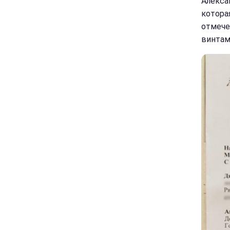
Алекса
котора
отмече
винтами