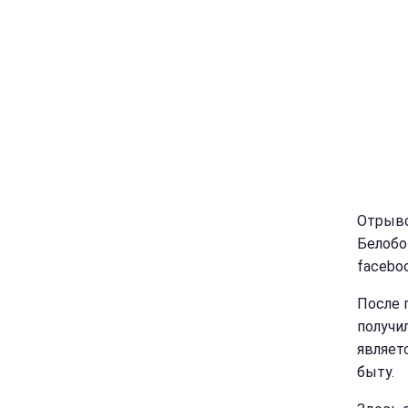
Отрыво
Белобо
faceboo
После 
получи
являет
быту.