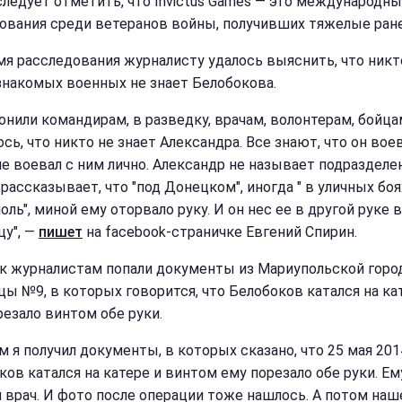
следует отметить, что Invictus Games — это международн
ования среди ветеранов войны, получивших тяжелые ран
мя расследования журналисту удалось выяснить, что никт
знакомых военных не знает Белобокова.
онили командирам, в разведку, врачам, волонтерам, бойца
сь, что никто не знает Александра. Все знают, что он воев
не воевал с ним лично. Александр не называет подразделен
рассказывает, что "под Донецком", иногда " в уличных боя
ль", миной ему оторвало руку. И он нес ее в другой руке в
цу", —
пишет
на facebook-страничке Евгений Спирин.
к журналистам попали документы из Мариупольской горо
цы №9, в которых говорится, что Белобоков катался на ка
резало винтом обе руки.
м я получил документы, в которых сказано, что 25 мая 201
ков катался на катере и винтом ему порезало обе руки. Ем
 врач. И фото после операции тоже нашлось. А потом наш