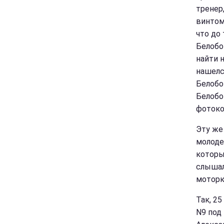
тренер
винтом
что до
Белобо
найти 
нашелс
Белобо
Белобо
фотоко
Эту же
молоде
которы
слышал 
моторке
Так, 2
N9 под