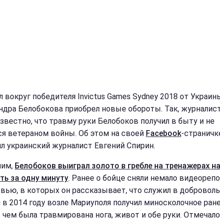
л вокруг победителя Invictus Games Sydney 2018 от Украин
ндра Белобокова приобрел новые обороты. Так, журналис
известно, что травму руки Белобоков получил в быту и не
ся ветераном войны. Об этом на своей
Facebook
-страничк
л украинский журналист Евгений Спирин.
ним,
Белобоков выиграл золото в гребле на тренажерах н
ть за одну минуту
. Ранее о бойце сняли немало видеореп
рвью, в которых он рассказывает, что служил в добровол
и в 2014 году возле Мариуполя получил миносколочное ране
с чем была травмирована нога, живот и обе руки. Отмечало