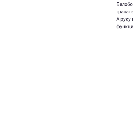
Белобо
гранат
А руку
функци