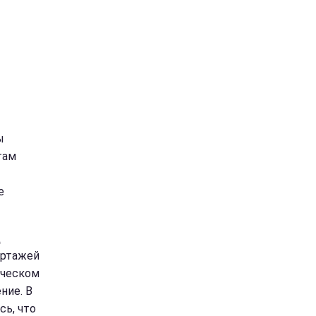
ы
там
е
а
ортажей
ьческом
ние. В
сь, что