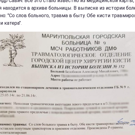
ндр Савич. Все это стало известно из медицинской карты,
я находится в архиве больницы. В выписке из истории бол
но: "Со слов больного, травма в быту. Обе кисти травмиро
 катера".