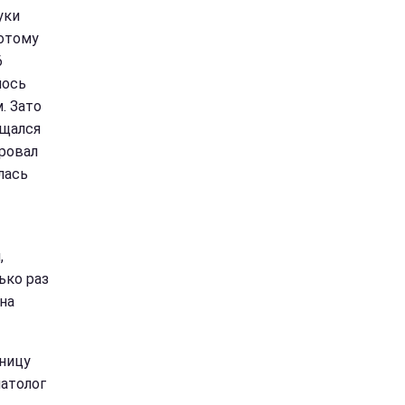
уки
потому
6
лось
. Зато
ащался
ировал
лась
,
ько раз
на
ьницу
атолог