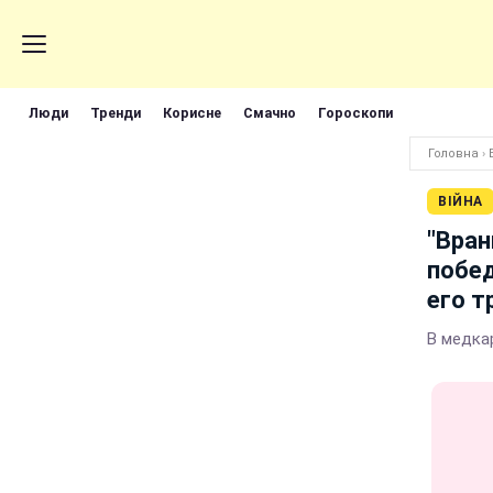
Люди
Тренди
Корисне
Смачно
Гороскопи
Головна
›
ВІЙНА
"Вран
побед
его т
В медка