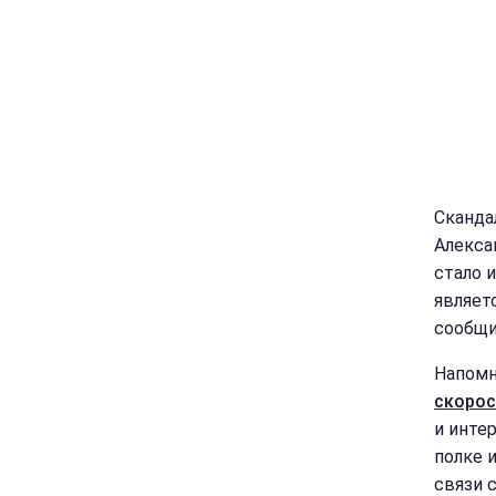
Сканда
Алекса
стало 
являет
сообщи
Напом
скорос
и инте
полке 
связи 