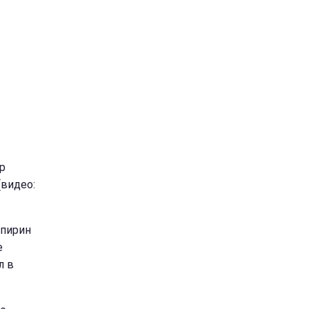
р
(видео:
Спирин
е
л в