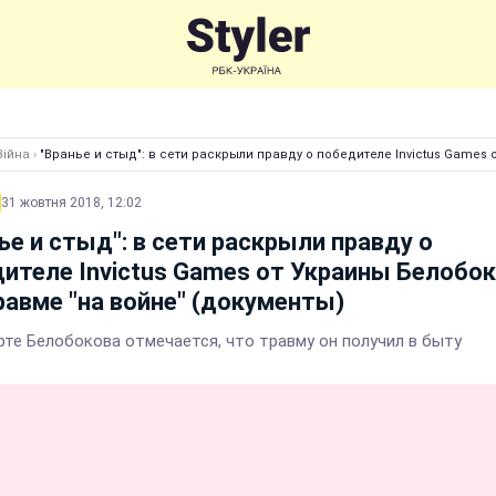
Війна
›
"Вранье и стыд": в сети раскрыли правду о победителе Invictus Games 
31 жовтня 2018, 12:02
ье и стыд": в сети раскрыли правду о
ителе Invictus Games от Украины Белобок
равме "на войне" (документы)
рте Белобокова отмечается, что травму он получил в быту