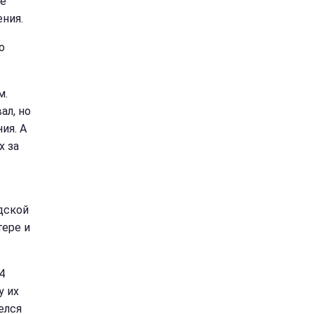
ые
ения.
о
м.
ал, но
ия. А
х за
дской
тере и
4
у их
елся