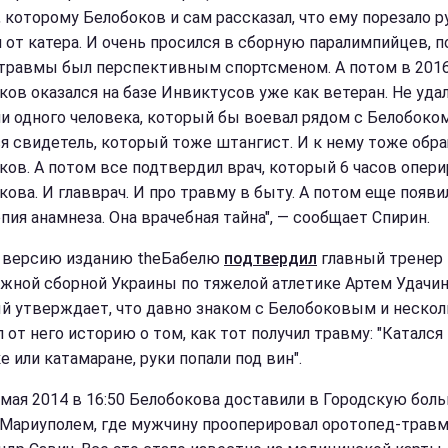
, которому Белобоков и сам рассказал, что ему порезало р
 от катера. И очень просился в сборную паралимпийцев, 
 травмы был перспективным спортсменом. А потом в 201
ков оказался на базе Инвиктусов уже как ветеран. Не уда
ни одного человека, который бы воевал рядом с Белобоком
я свидетель, который тоже штангист. И к нему тоже обр
ков. А потом все подтвердил врач, который 6 часов опер
кова. И главврач. И про травму в быту. А потом еще появи
пия анамнеза. Она врачебная тайна", — сообщает Спирин.
 версию изданию theБабелю
подтвердил
главный тренер
жной сборной Украины по тяжелой атлетике Артем Удачин
й утверждает, что давно знаком с Белобоковым и нескол
от него историю о том, как тот получил травму: "Катался 
 или катамаране, руки попали под вин".
5 мая 2014 в 16:50 Белобокова доставили в Городскую бол
 Мариуполем, где мужчину прооперировал оротопед-травм