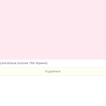
р Белобоков (коллаж: РБК-Украина)
Поділитися: