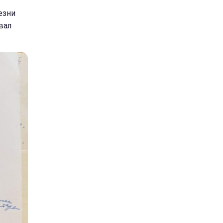
езни
вал