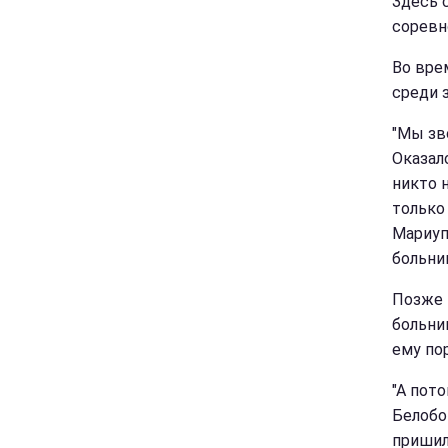
Здесь 
соревн
Во вре
среди 
"Мы зв
Оказало
никто 
только 
Мариупо
больни
Позже 
больни
ему по
"А пото
Белобо
пришил