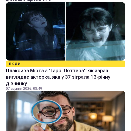
ЛЮДИ
Плаксива Мірта з "Гаррі Поттера": як зараз
виглядає акторка, яка у 37 зіграла 13-річну
дівчинку
07 серпня 2026, 08:49