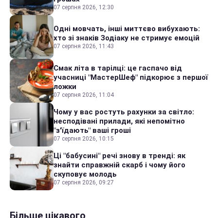
07 серпня 2026, 12:30
Одні мовчать, інші миттєво вибухають:
хто зі знаків Зодіаку не стримує емоцій
07 серпня 2026, 11:43
Смак літа в тарілці: це гаспачо від
учасниці "МастерШеф" підкорює з першої
ложки
07 серпня 2026, 11:04
Чому у вас ростуть рахунки за світло:
несподівані прилади, які непомітно
"з'їдають" ваші гроші
07 серпня 2026, 10:15
Ці "бабусині" речі знову в тренді: як
знайти справжній скарб і чому його
скуповує молодь
07 серпня 2026, 09:27
Більше цікавого