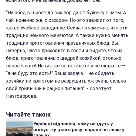
если этого и не замечаем, добавляет она.
“На обед в школе до сих пор дают булочку с чаем. А
чай, конечно же, с сахаром. Но это зависит от того,
какое учебное заведение. Сейчас я замечаю, что эти
традиции немного меняются. А также нужно менять
традиции приготовления праздничных блюд. Вы,
наверно, часто приходите в гости и видите, что из
блюд, приготовленных щедрой хозяйкой, столько
неполезного! Но вы же не встанете и не скажете –
“я не буду это есть!” Ваша задача – не обидеть
хозяйку, но при этом не разрушить уж очень сильно
свой привычный рацион питания”, - советует
Незговорова.
Читайте також
Українці відповіли, чому не їдуть у
відпустку цього року: справа не лише у
грошах