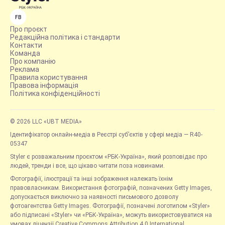
FB
Про проєкт
Редакційна політика і стандарти
Контакти
Команда
Про компанію
Реклама
Правила користування
Правова інформація
Політика конфіденційності
© 2026 LLC «UBT MEDIA»
Ідентифікатор онлайн-медіа в Реєстрі суб’єктів у сфері медіа — R40-
05347
Styler є розважальним проєктом «РБК-Україна», який розповідає про
людей, тренди і все, що цікаво читати поза новинами.
Фотографії, ілюстрації та інші зображення належать їхнім
правовласникам. Використання фотографій, позначених Getty Images,
допускається виключно за наявності письмового дозволу
фотоагентства Getty Images. Фотографії, позначені логотипом «Styler»
або підписані «Styler» чи «РБК-Україна», можуть використовуватися на
умовах ліцензії Creative Commons Attribution 4.0 International.