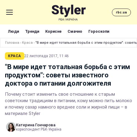
rbc.ua
Люди
Тренди
Корисне
Смачно
Гороскопи
Головна
›
Краса
›
"В мире идет тотальная борьба с этим продуктом": совет
КРАСА
22 листопада 2017, 11:46
"В мире идет тотальная борьба с этим
продуктом": советы известного
доктора о питании долгожителя
Почему стоит изменить свое отношение к старым
советским традициям в питании, кому можно пить молоко
и почему сахар намного вреднее соли и жирной пищи – в
материале Styler
Катерина Гончарова
кореспондент РБК-Україна