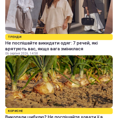
ТРЕНДИ
Не поспішайте викидати одяг: 7 речей, які
врятують вас, якщо вага змінилася
06 серпня 2026, 14:58
КОРИСНЕ
Викопали цибулю? Не поспішайте ховати її в