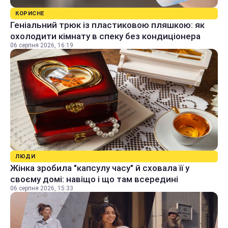
КОРИСНЕ
Геніальний трюк із пластиковою пляшкою: як
охолодити кімнату в спеку без кондиціонера
06 серпня 2026, 16:19
ЛЮДИ
Жінка зробила "капсулу часу" й сховала її у
своєму домі: навіщо і що там всередині
06 серпня 2026, 15:33