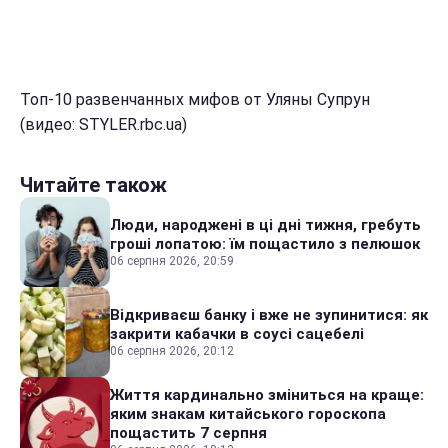
Топ-10 развенчанных мифов от Уляны Супрун
(видео: STYLER.rbc.ua)
Читайте також
Люди, народжені в ці дні тижня, гребуть
гроші лопатою: їм пощастило з пелюшок
06 серпня 2026, 20:59
Відкриваєш банку і вже не зупинитися: як
закрити кабачки в соусі сацебелі
06 серпня 2026, 20:12
Життя кардинально зміниться на краще:
яким знакам китайського гороскопа
пощастить 7 серпня