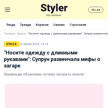
rbc.ua
Люди
Тренди
Корисне
Смачно
Гороскопи
Головна
›
Краса
›
"Носите одежду с длинными рукавами": Супрун развенча
КРАСА
16 липня 2018, 14:14
"Носите одежду с длинными
рукавами": Супрун развенчала мифы о
загаре
Украинцам объяснили, почему загорать нельзя