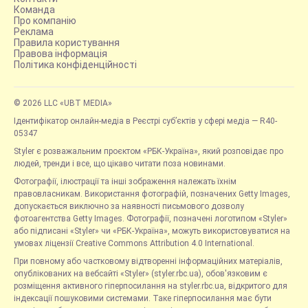
Команда
Про компанію
Реклама
Правила користування
Правова інформація
Політика конфіденційності
© 2026 LLC «UBT MEDIA»
Ідентифікатор онлайн-медіа в Реєстрі суб’єктів у сфері медіа — R40-
05347
Styler є розважальним проєктом «РБК-Україна», який розповідає про
людей, тренди і все, що цікаво читати поза новинами.
Фотографії, ілюстрації та інші зображення належать їхнім
правовласникам. Використання фотографій, позначених Getty Images,
допускається виключно за наявності письмового дозволу
фотоагентства Getty Images. Фотографії, позначені логотипом «Styler»
або підписані «Styler» чи «РБК-Україна», можуть використовуватися на
умовах ліцензії Creative Commons Attribution 4.0 International.
При повному або частковому відтворенні інформаційних матеріалів,
опублікованих на вебсайті «Styler» (styler.rbc.ua), обов'язковим є
розміщення активного гіперпосилання на styler.rbc.ua, відкритого для
індексації пошуковими системами. Таке гіперпосилання має бути