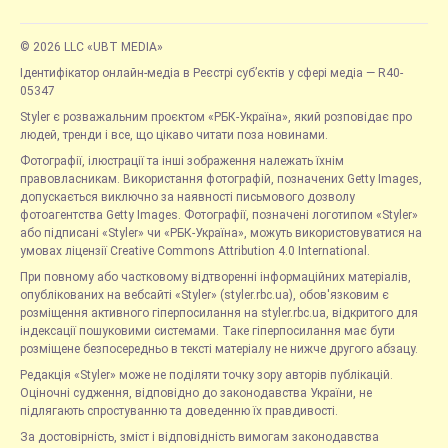
© 2026 LLC «UBT MEDIA»
Ідентифікатор онлайн-медіа в Реєстрі суб’єктів у сфері медіа — R40-
05347
Styler є розважальним проєктом «РБК-Україна», який розповідає про
людей, тренди і все, що цікаво читати поза новинами.
Фотографії, ілюстрації та інші зображення належать їхнім
правовласникам. Використання фотографій, позначених Getty Images,
допускається виключно за наявності письмового дозволу
фотоагентства Getty Images. Фотографії, позначені логотипом «Styler»
або підписані «Styler» чи «РБК-Україна», можуть використовуватися на
умовах ліцензії Creative Commons Attribution 4.0 International.
При повному або частковому відтворенні інформаційних матеріалів,
опублікованих на вебсайті «Styler» (styler.rbc.ua), обов'язковим є
розміщення активного гіперпосилання на styler.rbc.ua, відкритого для
індексації пошуковими системами. Таке гіперпосилання має бути
розміщене безпосередньо в тексті матеріалу не нижче другого абзацу.
Редакція «Styler» може не поділяти точку зору авторів публікацій.
Оціночні судження, відповідно до законодавства України, не
підлягають спростуванню та доведенню їх правдивості.
За достовірність, зміст і відповідність вимогам законодавства