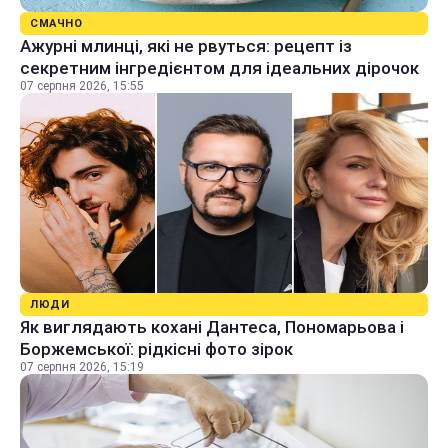
СМАЧНО
Ажурні млинці, які не рвуться: рецепт із
секретним інгредієнтом для ідеальних дірочок
07 серпня 2026, 15:55
ЛЮДИ
Як виглядають кохані Дантеса, Пономарьова і
Боржемської: рідкісні фото зірок
07 серпня 2026, 15:19