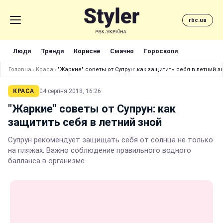
rbc.ua
Люди
Тренди
Корисне
Смачно
Гороскопи
Головна
›
Краса
›
"Жаркие" советы от Супрун: как защитить себя в летний з
КРАСА
04 серпня 2018, 16:26
"Жаркие" советы от Супрун: как
защитить себя в летний зной
Супрун рекомендует защищать себя от солнца не только
на пляжах. Важно соблюдение правильного водного
балланса в организме