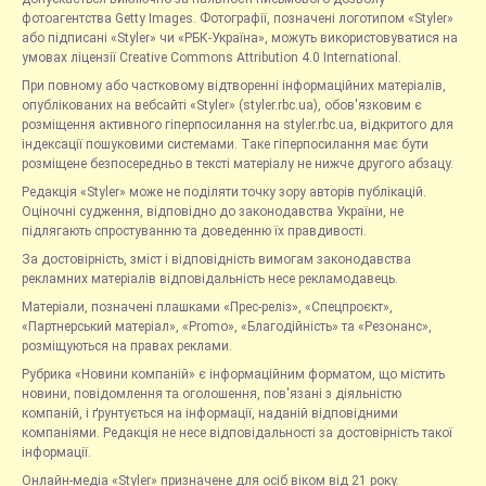
фотоагентства Getty Images. Фотографії, позначені логотипом «Styler»
або підписані «Styler» чи «РБК-Україна», можуть використовуватися на
умовах ліцензії Creative Commons Attribution 4.0 International.
При повному або частковому відтворенні інформаційних матеріалів,
опублікованих на вебсайті «Styler» (styler.rbc.ua), обов'язковим є
розміщення активного гіперпосилання на styler.rbc.ua, відкритого для
індексації пошуковими системами. Таке гіперпосилання має бути
розміщене безпосередньо в тексті матеріалу не нижче другого абзацу.
Редакція «Styler» може не поділяти точку зору авторів публікацій.
Оціночні судження, відповідно до законодавства України, не
підлягають спростуванню та доведенню їх правдивості.
За достовірність, зміст і відповідність вимогам законодавства
рекламних матеріалів відповідальність несе рекламодавець.
Матеріали, позначені плашками «Прес-реліз», «Спецпроєкт»,
«Партнерський матеріал», «Promo», «Благодійність» та «Резонанс»,
розміщуються на правах реклами.
Рубрика «Новини компаній» є інформаційним форматом, що містить
новини, повідомлення та оголошення, пов'язані з діяльністю
компаній, і ґрунтується на інформації, наданій відповідними
компаніями. Редакція не несе відповідальності за достовірність такої
інформації.
Онлайн-медіа «Styler» призначене для осіб віком від 21 року.