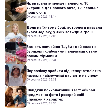
Як витрачати менше пального: 10
хитрощів для вашого авто, які реально
працюють
09 серпня 2026, 13:14
Доля на їхньому боці: астрологи назвали
знаки Зодіаку, у яких завжди є гроші
09 серпня 2026, 12:06
Замість звичайної "Шуби": цей салат з
буряком і крабовими паличками стане
вашим фірмовим
09 серпня 2026, 10:41
Яку зачіску зробити під кепку: стилістка
назвала найзручніші варіанти на спеку
09 серпня 2026, 09:33
Швидкий психологічний тест: обирай
предмет на фото і розкрий свій
справжній характер
09 серпня 2026, 08:36