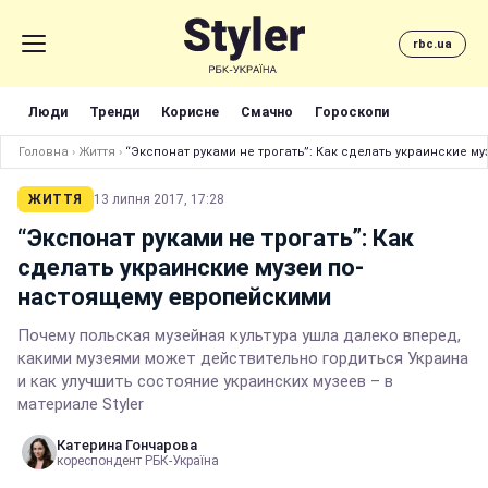
rbc.ua
Люди
Тренди
Корисне
Смачно
Гороскопи
Головна
›
Життя
›
“Экспонат руками не трогать”: Как сделать украинские 
ЖИТТЯ
13 липня 2017, 17:28
“Экспонат руками не трогать”: Как
сделать украинские музеи по-
настоящему европейскими
Почему польская музейная культура ушла далеко вперед,
какими музеями может действительно гордиться Украина
и как улучшить состояние украинских музеев – в
материале Styler
Катерина Гончарова
кореспондент РБК-Україна