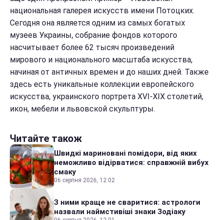
национальная галерея искусств имени Потоцких.
Сегодня она является одним из самых богатых
музеев Украины, собрание фондов которого
насчитывает более 62 тысяч произведений
мирового и национального масштаба искусства,
начиная от античных времен и до наших дней. Также
здесь есть уникальные коллекции европейского
искусства, украинского портрета XVI-XIX столетий,
икон, мебели и львовской скульптуры.
Читайте також
Швидкі мариновані помідори, від яких
неможливо відірватися: справжній вибух
смаку
06 серпня 2026, 12:02
З ними краще не сваритися: астрологи
назвали наймстивіші знаки Зодіаку
06 серпня 2026, 12:01