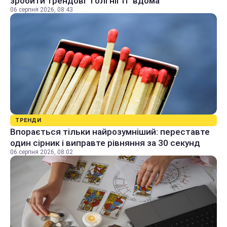
зробити трендові "голі нігті" вдома
06 серпня 2026, 08:43
ТРЕНДИ
Впорається тільки найрозумніший: переставте
один сірник і виправте рівняння за 30 секунд
06 серпня 2026, 08:02