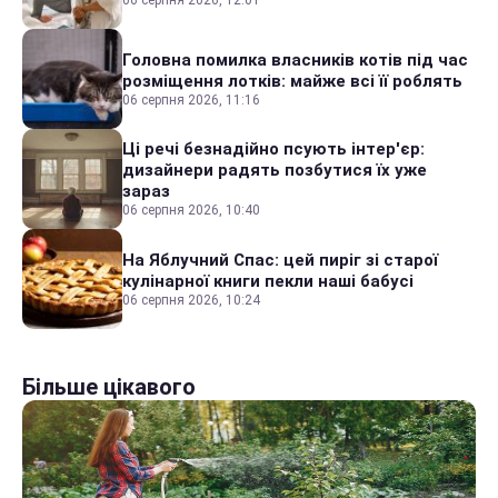
Головна помилка власників котів під час
розміщення лотків: майже всі її роблять
06 серпня 2026, 11:16
Ці речі безнадійно псують інтер'єр:
дизайнери радять позбутися їх уже
зараз
06 серпня 2026, 10:40
На Яблучний Спас: цей пиріг зі старої
кулінарної книги пекли наші бабусі
06 серпня 2026, 10:24
Більше цікавого