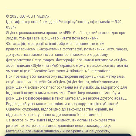
© 2026 LLC «UBT MEDIA»
Ідентифікатор онлайн-медіа в Реєстрі суб’єктів у сфері медіа — R40-
05347
Styler є розважальним проєктом «РБК-Україна», який розповідає про
людей, тренди і все, що цікаво читати поза новинами.
Фотографії, ілюстрації та інші зображення належать їхнім
правовласникам. Використання фотографій, позначених Getty Images,
допускається виключно за наявності письмового дозволу
фотоагентства Getty Images. Фотографії, позначені логотипом «Styler»
або підписані «Styler» чи «РБК-Україна», можуть використовуватися на
умовах ліцензії Creative Commons Attribution 4.0 International.
При повному або частковому відтворенні інформаційних матеріалів,
опублікованих на вебсайті «Styler» (styler.rbc.ua), обов'язковим є
розміщення активного гіперпосилання на styler.rbc.ua, відкритого для
індексації пошуковими системами. Таке гіперпосилання має бути
розміщене безпосередньо в тексті матеріалу не нижче другого абзацу.
Редакція «Styler» може не поділяти точку зору авторів публікацій.
Оціночні судження, відповідно до законодавства України, не
підлягають спростуванню та доведенню їх правдивості.
За достовірність, зміст і відповідність вимогам законодавства
рекламних матеріалів відповідальність несе рекламодавець.
Матеріали, позначені плашками «Прес-реліз», «Спецпроєкт»,