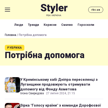
rbc.ua
Люди
Тренди
Корисне
Смачно
Гороскопи
Головна
/ Потрібна допомога
РУБРИКА
Потрібна допомога
У Кремінському хабі Дніпра переселенці з
Луганщини продовжують отримувати
допомогу від Фонду Ахметова
Ілона Свиридова
·
27 липня 2024, 21:15
Зірка "Голосу країни" з команди Дорофєєвої