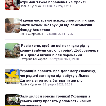
отримав тяжке поранення на фронті
Поліна Кузенко
·
11 липня 2024, 17:31
4 кроки екстреної психодопомоги, які має
знати кожен: інструкція від психологині
Фонду Ахметова
Ілона Свиридова
·
12 квітня 2024, 17:37
"Росія хоче, щоб ми всі покинули рідну
країну і забули свою історію". Доброволець
ЗСУ дивом вижив після поранення
Катерина Гончарова
·
27 грудня 2023, 09:00
Українців просять про допомогу хлопчику,
чиї родичі загинули від вибуху у Львові.
Дитина втратила батька та житло
Поліна Кузенко
·
25 грудня 2023, 20:53
Залишилося зовсім трошки! Українців з
усього світу просять допомогти нашим
захисникам