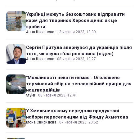
Українці можуть безкоштовно відправити
корм для тваринок Херсонщини: як це
зробити
Анна Шиканова
·
13 червня 2023, 18:39
Сергій Притула звернувся до українців після
того, як акула зʼїла росіянина (відео)
Анна Шиканова
·
08 червня 2023, 19:27
"Можливості чекати немає". Оголошено
терміновий збір на тепловізійний приціл для
нацгвардійців
Styler
·
08 червня 2023, 12:41
У Хмельницькому передали продуктові
набори переселенцям від Фонду Ахметова
Ілона Свиридова
·
07 червня 2023, 20:52