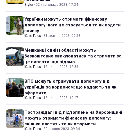
Styler
·
02 листопада 2023, 17:34
Українки можуть отримати фінансову
допомогу: кого це стосується та як подати
заявку
Юлія Гаюк
·
31 жовтня 2023, 09:58
Мешканці однієї області можуть
безкоштовно евакуюватися та отримати за
це виплати: що відомо
Юлія Гаюк
·
15 липня 2023, 12:36
ВПО можуть отримувати допомогу від
українців за кордоном: що надають та як
оформити
Юлія Гаюк
·
13 липня 2023, 10:47
Постраждалі від підтоплень на Херсонщині
можуть отримати фінансову допомогу:
скільки платять та як оформити
Юлія Гаюк
·
30 червня 2023, 09:34