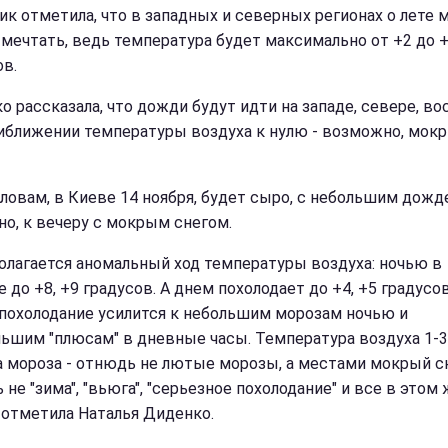
ик отметила, что в западных и северных регионах о лете
 мечтать, ведь температура будет максимально от +2 до 
ов.
о рассказала, что дожди будут идти на западе, севере, во
иближении температуры воздуха к нулю - возможно, мок
словам, в Киеве 14 ноября, будет сыро, с небольшим дожд
но, к вечеру с мокрым снегом.
олагается аномальный ход температуры воздуха: ночью в
 до +8, +9 градусов. А днем похолодает до +4, +5 градусов
похолодание усилится к небольшим морозам ночью и
льшим "плюсам" в дневные часы. Температура воздуха 1-3
а мороза - отнюдь не лютые морозы, а местами мокрый сн
не "зима", "вьюга", "серьезное похолодание" и все в этом
- отметила Наталья Диденко.