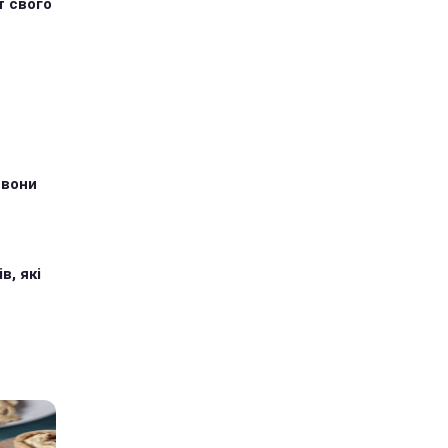
т свого
 вони
в, які