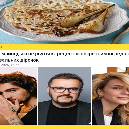
О
 млинці, які не рвуться: рецепт із секретним інгреді
еальних дірочок
 2026, 15:55