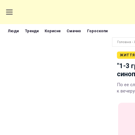
Люди
Тренди
Корисне
Смачно
Гороскопи
Головна
›
ЖИТТЯ
"1-3 
синоп
По ее с
к вечер