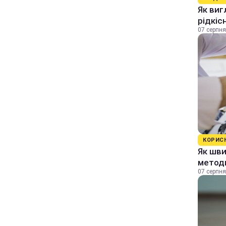
Як виг
рідкіс
07 серпня
КОРИС
Як шви
методи
07 серпня