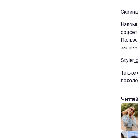
Скриншо
Напомн
соцсет
Пользо
заснеж
Styler
с
Также 
похоло
Чита