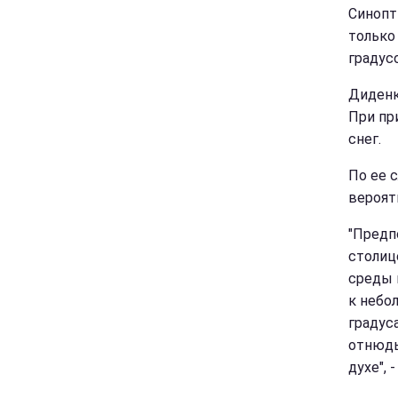
Синопт
только
градус
Диденк
При пр
снег.
По ее 
вероят
"Предп
столице
среды 
к небо
градус
отнюдь 
духе", 