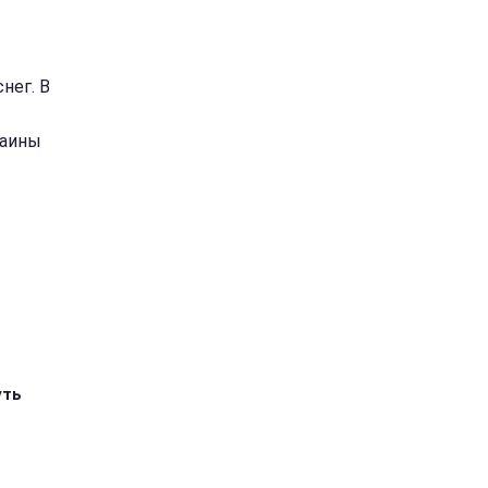
нег. В
раины
уть