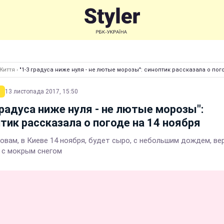
Життя
›
"1-3 градуса ниже нуля - не лютые морозы": синоптик рассказала о пог
13 листопада 2017, 15:50
градуса ниже нуля - не лютые морозы":
тик рассказала о погоде на 14 ноября
ловам, в Киеве 14 ноября, будет сыро, с небольшим дождем, ве
у с мокрым снегом