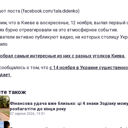
т поста (facebook.com/tala.didenko)
им, что в Киеве в воскресенье, 12 ноября, выпал первый с
ях бурно отреагировали на это атмосферное событие.
ватели активно публикуют видео, на которых столицу Ук
ило.
обрал самые интересные из них с разных уголков Киева.
сообщалось о том, что
с 14 ноября в Украине существенно
дает.
йте також
Фінансова удача вже близько: ці 4 знаки Зодіаку мож
розбагатіти до кінця року
07 серпня 2026, 19:51