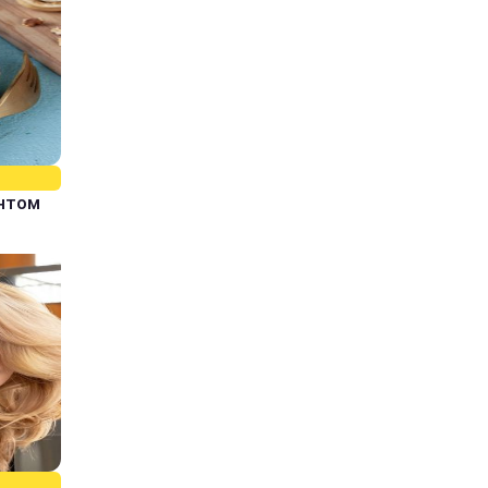
єнтом