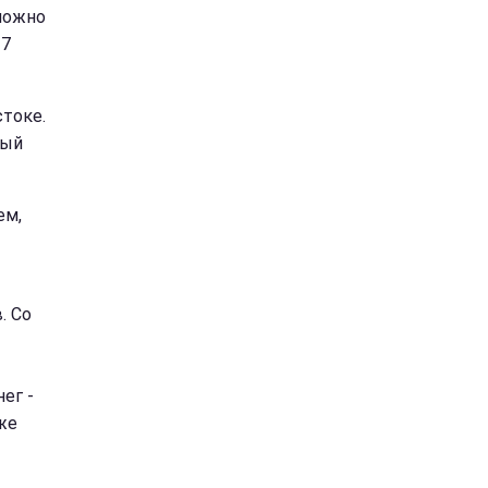
 можно
+7
стоке.
рый
ем,
. Со
ег -
 же