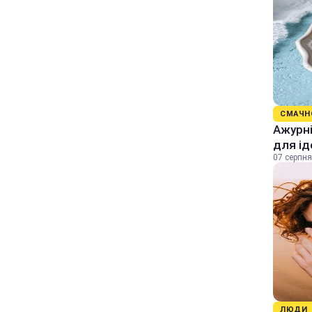
СМАЧН
Ажурні
для ід
07 серпня
ЛЮДИ