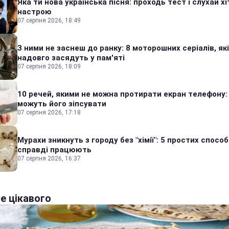
Яка ти нова українська пісня: проходь тест і слухай хі
настрою
07 серпня 2026, 18:49
З ними не заснеш до ранку: 8 моторошних серіалів, які
надовго засядуть у пам'яті
07 серпня 2026, 18:09
10 речей, якими не можна протирати екран телефону:
можуть його зіпсувати
07 серпня 2026, 17:18
Мурахи зникнуть з городу без "хімії": 5 простих способі
справді працюють
07 серпня 2026, 16:37
е цікавого