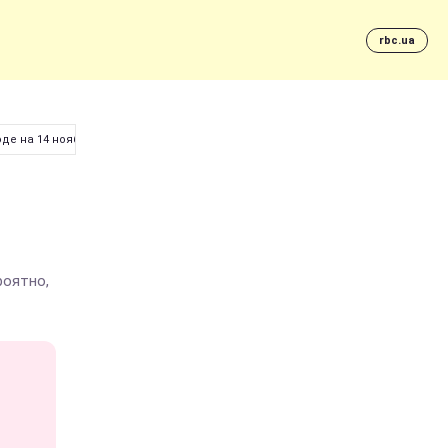
rbc.ua
оде на 14 ноября
роятно,