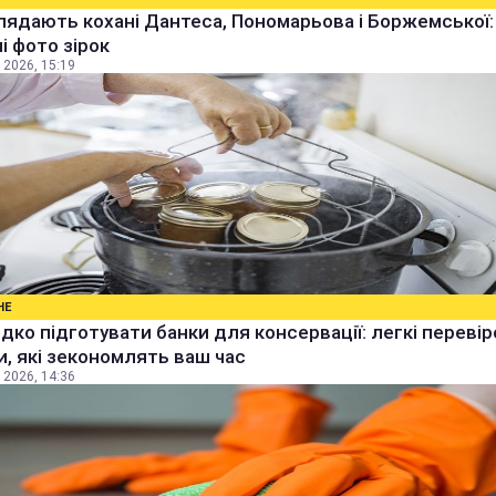
лядають кохані Дантеса, Пономарьова і Боржемської:
ні фото зірок
 2026, 15:19
НЕ
дко підготувати банки для консервації: легкі перевір
, які зекономлять ваш час
 2026, 14:36