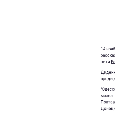
14 ноя
расска
сети
F
Диденк
предыд
"Одесс
может 
Полтав
Донецке