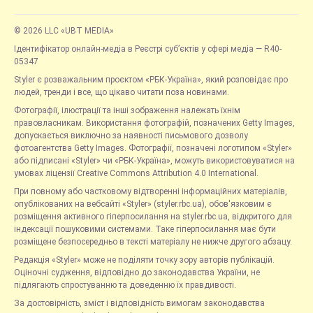
© 2026 LLC «UBT MEDIA»
Ідентифікатор онлайн-медіа в Реєстрі суб’єктів у сфері медіа — R40-
05347
Styler є розважальним проєктом «РБК-Україна», який розповідає про
людей, тренди і все, що цікаво читати поза новинами.
Фотографії, ілюстрації та інші зображення належать їхнім
правовласникам. Використання фотографій, позначених Getty Images,
допускається виключно за наявності письмового дозволу
фотоагентства Getty Images. Фотографії, позначені логотипом «Styler»
або підписані «Styler» чи «РБК-Україна», можуть використовуватися на
умовах ліцензії Creative Commons Attribution 4.0 International.
При повному або частковому відтворенні інформаційних матеріалів,
опублікованих на вебсайті «Styler» (styler.rbc.ua), обов'язковим є
розміщення активного гіперпосилання на styler.rbc.ua, відкритого для
індексації пошуковими системами. Таке гіперпосилання має бути
розміщене безпосередньо в тексті матеріалу не нижче другого абзацу.
Редакція «Styler» може не поділяти точку зору авторів публікацій.
Оціночні судження, відповідно до законодавства України, не
підлягають спростуванню та доведенню їх правдивості.
За достовірність, зміст і відповідність вимогам законодавства