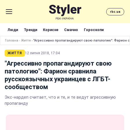
rbc.ua
Люди
Тренди
Корисне
Смачно
Гороскопи
Головна
›
Життя
›
"Агрессивно пропагандируют свою патологию": Фарион 
ЖИТТЯ
12 липня 2018, 17:04
"Агрессивно пропагандируют свою
патологию": Фарион сравнила
русскоязычных украинцев с ЛГБТ-
сообществом
Экс-нардеп считает, что и те, и те ведут агрессивную
пропаганду