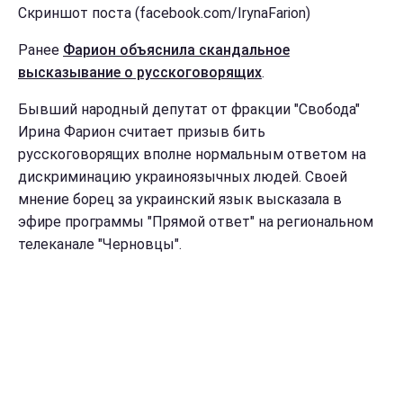
Скриншот поста (facebook.com/IrynaFarion)
Ранее
Фарион объяснила скандальное
высказывание о русскоговорящих
.
Бывший народный депутат от фракции "Свобода"
Ирина Фарион считает призыв бить
русскоговорящих вполне нормальным ответом на
дискриминацию украиноязычных людей. Своей
мнение борец за украинский язык высказала в
эфире программы "Прямой ответ" на региональном
телеканале "Черновцы".