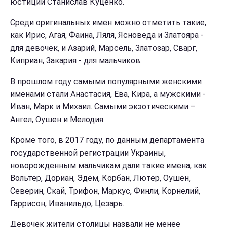
юстиции Станислав Куценко.
Среди оригинальных имен можно отметить такие,
как Ирис, Агая, Фаина, Ляля, Ясноведа и Златояра -
для девочек, и Азарий, Марсель, Златозар, Сварг,
Киприан, Закария - для мальчиков.
В прошлом году самыми популярными женскими
именами стали Анастасия, Ева, Кира, а мужскими -
Иван, Марк и Михаил. Самыми экзотическими –
Ангел, Оушен и Мелодия.
Кроме того, в 2017 году, по данным департамента
государственной регистрации Украины,
новорожденным мальчикам дали такие имена, как
Вольтер, Дориан, Эдем, Корбан, Лютер, Оушен,
Северин, Скай, Трифон, Маркус, Финли, Корнелий,
Гаррисон, Иванильдо, Цезарь.
Девочек жители столицы назвали не менее