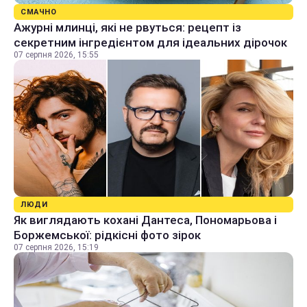
СМАЧНО
Ажурні млинці, які не рвуться: рецепт із
секретним інгредієнтом для ідеальних дірочок
07 серпня 2026, 15:55
ЛЮДИ
Як виглядають кохані Дантеса, Пономарьова і
Боржемської: рідкісні фото зірок
07 серпня 2026, 15:19