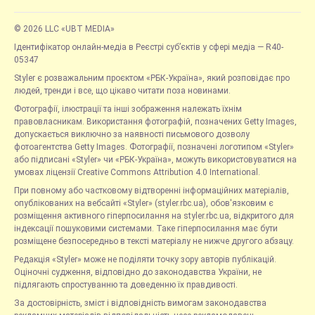
© 2026 LLC «UBT MEDIA»
Ідентифікатор онлайн-медіа в Реєстрі суб’єктів у сфері медіа — R40-
05347
Styler є розважальним проєктом «РБК-Україна», який розповідає про
людей, тренди і все, що цікаво читати поза новинами.
Фотографії, ілюстрації та інші зображення належать їхнім
правовласникам. Використання фотографій, позначених Getty Images,
допускається виключно за наявності письмового дозволу
фотоагентства Getty Images. Фотографії, позначені логотипом «Styler»
або підписані «Styler» чи «РБК-Україна», можуть використовуватися на
умовах ліцензії Creative Commons Attribution 4.0 International.
При повному або частковому відтворенні інформаційних матеріалів,
опублікованих на вебсайті «Styler» (styler.rbc.ua), обов'язковим є
розміщення активного гіперпосилання на styler.rbc.ua, відкритого для
індексації пошуковими системами. Таке гіперпосилання має бути
розміщене безпосередньо в тексті матеріалу не нижче другого абзацу.
Редакція «Styler» може не поділяти точку зору авторів публікацій.
Оціночні судження, відповідно до законодавства України, не
підлягають спростуванню та доведенню їх правдивості.
За достовірність, зміст і відповідність вимогам законодавства