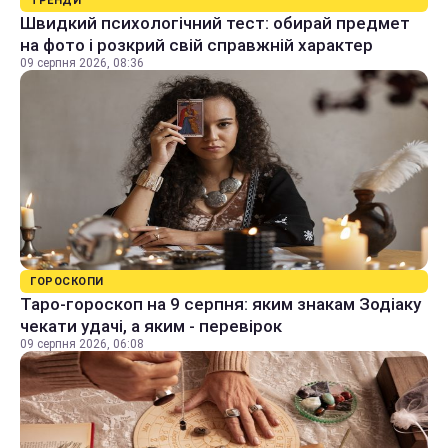
ТРЕНДИ
Швидкий психологічний тест: обирай предмет
на фото і розкрий свій справжній характер
09 серпня 2026, 08:36
ГОРОСКОПИ
Таро-гороскоп на 9 серпня: яким знакам Зодіаку
чекати удачі, а яким - перевірок
09 серпня 2026, 06:08