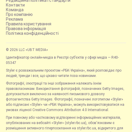
Редакційна політика і стандарти
Контакти
Команда
Про компанію
Реклама
Правила користування
Правова інформація
Політика конфіденційності
© 2026 LLC «UBT MEDIA»
Ідентифікатор онлайн-медіа в Реєстрі суб’єктів у сфері медіа — R40-
05347
Styler є розважальним проєктом «РБК-Україна», який розповідає про
людей, тренди і все, що цікаво читати поза новинами.
Фотографії, ілюстрації та інші зображення належать їхнім
правовласникам. Використання фотографій, позначених Getty Images,
допускається виключно за наявності письмового дозволу
фотоагентства Getty Images. Фотографії, позначені логотипом «Styler»
або підписані «Styler» чи «РБК-Україна», можуть використовуватися на
умовах ліцензії Creative Commons Attribution 4.0 International.
При повному або частковому відтворенні інформаційних матеріалів,
опублікованих на вебсайті «Styler» (styler.rbc.ua), обов'язковим є
розміщення активного гіперпосилання на styler.rbc.ua, відкритого для