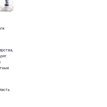
аги
арства,
олг.
н
нтные
ласть