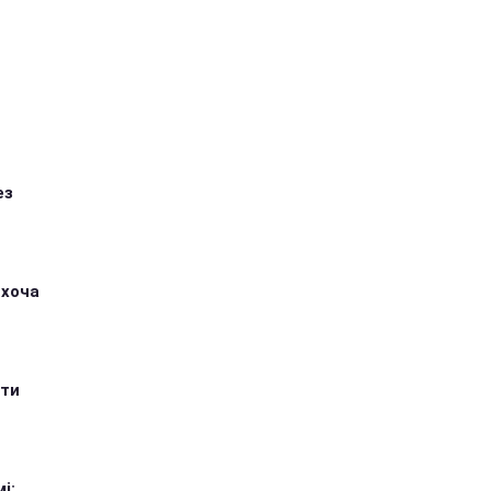
ез
 хоча
ити
і: