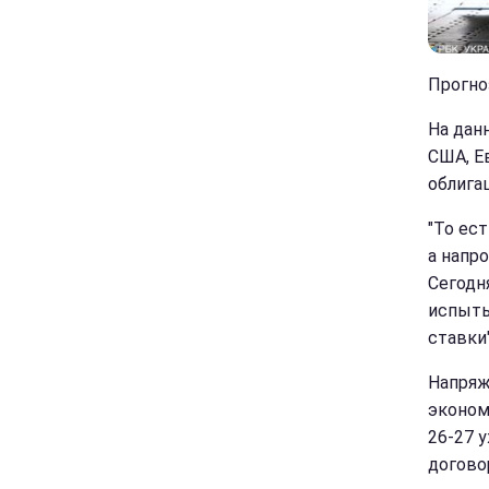
Прогно
На дан
США, Е
облига
"То ес
а напр
Сегодн
испыты
ставки"
Напряж
эконом
26-27 
догово