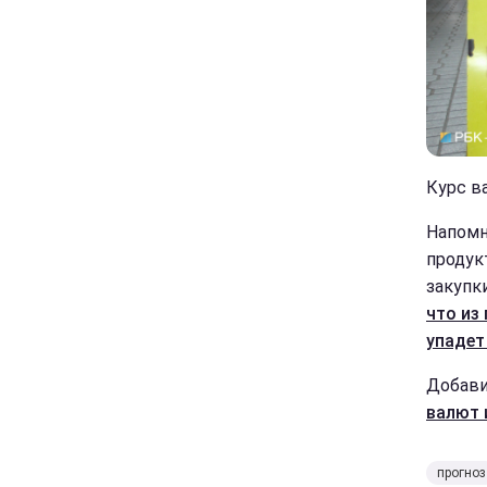
Курс в
Напомн
продук
закупк
что из
упадет
Добави
валют 
прогноз