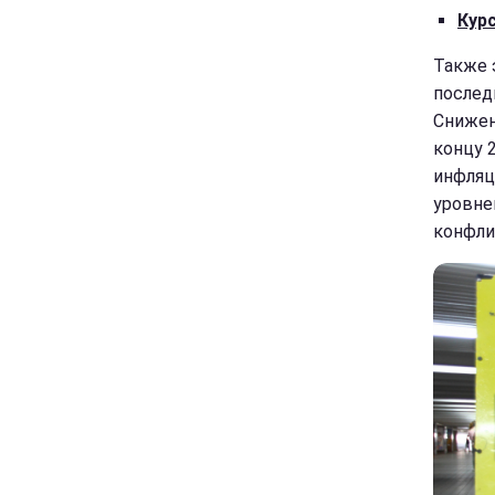
Кур
Также 
послед
Снижен
концу 
инфляц
уровне
конфли