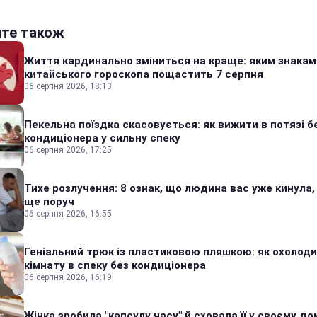
йте також
Життя кардинально зміниться на краще: яким знакам
китайського гороскопа пощастить 7 серпня
06 серпня 2026, 18:13
Пекельна поїздка скасовується: як вижити в потязі б
кондиціонера у сильну спеку
06 серпня 2026, 17:25
Тихе розлучення: 8 ознак, що людина вас уже кинула,
ще поруч
06 серпня 2026, 16:55
Геніальний трюк із пластиковою пляшкою: як охолод
кімнату в спеку без кондиціонера
06 серпня 2026, 16:19
Жінка зробила "капсулу часу" й сховала її у своєму дом