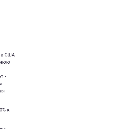
ов США
еднюю
т -
м
ля
0% к
ает