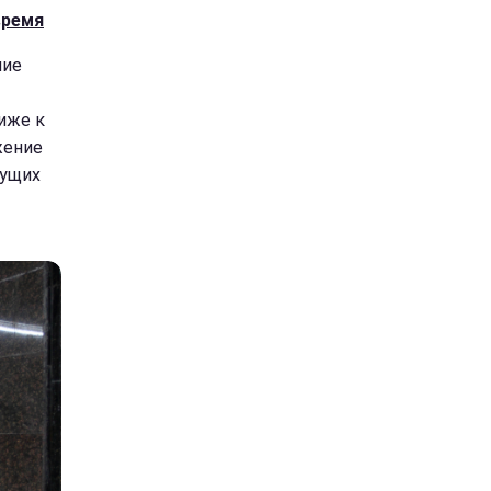
время
ние
иже к
жение
кущих