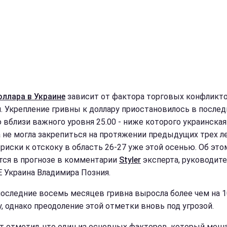
оллара в Украине
зависит от фактора торговых конфликт
я. Укрепление гривны к доллару приостановилось в посл
 вблизи важного уровня 25.00 - ниже которого украинская
 не могла закрепиться на протяжении предыдущих трех ле
 риски к отскоку в область 26-27 уже этой осенью. Об это
тся в прогнозе в комментарии
Styler
эксперта, руководите
 Украина Владимира Позния.
 последние восемь месяцев гривна выросла более чем на 1
у, однако преодоление этой отметки вновь под угрозой.
т отметил, что один из основных факторов, который меш