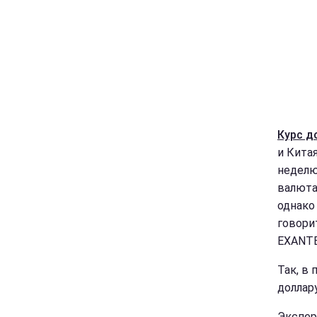
Курс д
и Кита
неделю
валюта
однако
говори
EXANTE
Так, в
доллар
Экспер