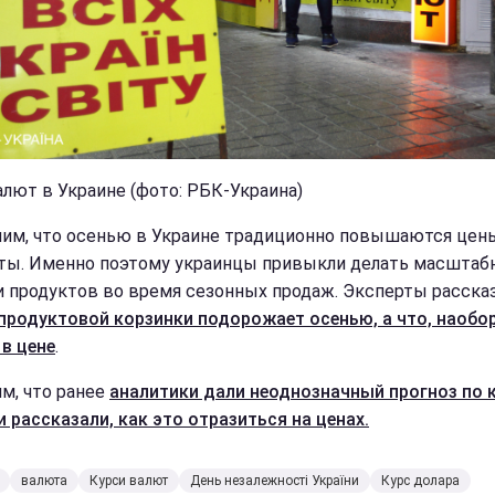
алют в Украине (фото: РБК-Украина)
им, что осенью в Украине традиционно повышаются цен
ты. Именно поэтому украинцы привыкли делать масштаб
и продуктов во время сезонных продаж. Эксперты рассказ
 продуктовой корзинки подорожает осенью, а что, наобо
 в цене
.
м, что ранее
аналитики дали неоднозначный прогноз по 
и рассказали, как это отразиться на ценах.
валюта
Курси валют
День незалежності України
Курс долара