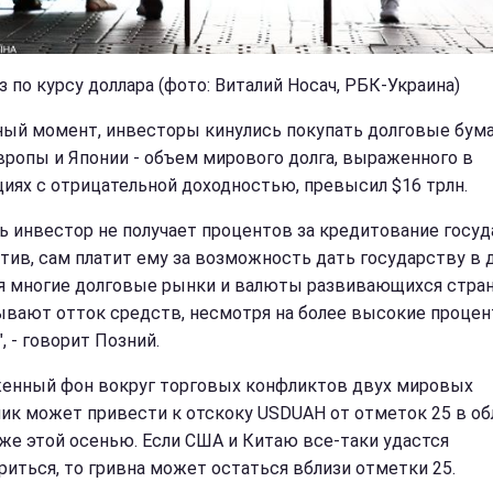
з по курсу доллара (фото: Виталий Носач, РБК-Украина)
ный момент, инвесторы кинулись покупать долговые бум
вропы и Японии - объем мирового долга, выраженного в
циях с отрицательной доходностью, превысил $16 трлн.
ть инвестор не получает процентов за кредитование госуд
отив, сам платит ему за возможность дать государству в д
я многие долговые рынки и валюты развивающихся стра
вают отток средств, несмотря на более высокие проце
, - говорит Позний.
енный фон вокруг торговых конфликтов двух мировых
ик может привести к отскоку USDUAH от отметок 25 в об
уже этой осенью. Если США и Китаю все-таки удастся
риться, то гривна может остаться вблизи отметки 25.