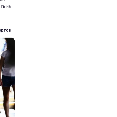
ть на
ертов