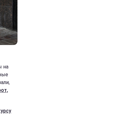
ы на
ные
али,
рот,
курсу