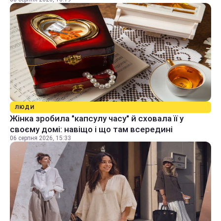
ЛЮДИ
Жінка зробила "капсулу часу" й сховала її у
своєму домі: навіщо і що там всередині
06 серпня 2026, 15:33