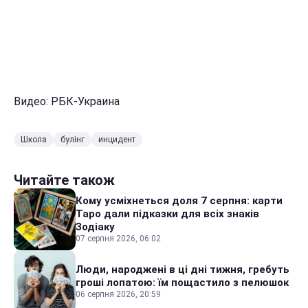
Видео: РБК-Украина
Школа
булінг
инцидент
Читайте також
Кому усміхнеться доля 7 серпня: карти
Таро дали підказки для всіх знаків
Зодіаку
07 серпня 2026, 06:02
Люди, народжені в ці дні тижня, гребуть
гроші лопатою: їм пощастило з пелюшок
06 серпня 2026, 20:59