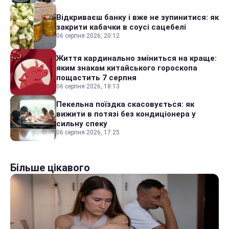
Відкриваєш банку і вже не зупинитися: як
закрити кабачки в соусі сацебелі
06 серпня 2026, 20:12
Життя кардинально зміниться на краще:
яким знакам китайського гороскопа
пощастить 7 серпня
06 серпня 2026, 18:13
Пекельна поїздка скасовується: як
вижити в потязі без кондиціонера у
сильну спеку
06 серпня 2026, 17:25
Більше цікавого