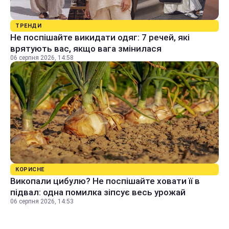
ТРЕНДИ
Не поспішайте викидати одяг: 7 речей, які
врятують вас, якщо вага змінилася
06 серпня 2026, 14:58
КОРИСНЕ
Викопали цибулю? Не поспішайте ховати її в
підвал: одна помилка зіпсує весь урожай
06 серпня 2026, 14:53