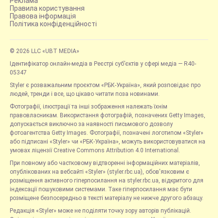
Реклама
Правила користування
Правова інформація
Політика конфіденційності
© 2026 LLC «UBT MEDIA»
Ідентифікатор онлайн-медіа в Реєстрі суб’єктів у сфері медіа — R40-
05347
Styler є розважальним проєктом «РБК-Україна», який розповідає про
людей, тренди і все, що цікаво читати поза новинами.
Фотографії, ілюстрації та інші зображення належать їхнім
правовласникам. Використання фотографій, позначених Getty Images,
допускається виключно за наявності письмового дозволу
фотоагентства Getty Images. Фотографії, позначені логотипом «Styler»
або підписані «Styler» чи «РБК-Україна», можуть використовуватися на
умовах ліцензії Creative Commons Attribution 4.0 International.
При повному або частковому відтворенні інформаційних матеріалів,
опублікованих на вебсайті «Styler» (styler.rbc.ua), обов'язковим є
розміщення активного гіперпосилання на styler.rbc.ua, відкритого для
індексації пошуковими системами. Таке гіперпосилання має бути
розміщене безпосередньо в тексті матеріалу не нижче другого абзацу.
Редакція «Styler» може не поділяти точку зору авторів публікацій.