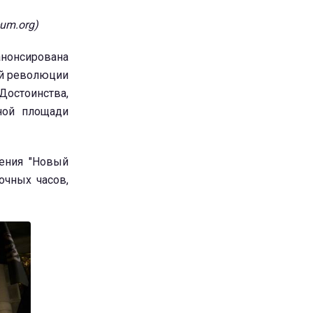
um.org)
анонсирована
ой революции
остоинства,
ной площади
ения "Новый
очных часов,