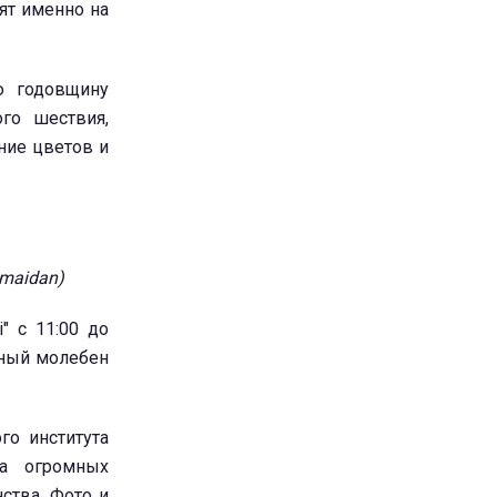
ят именно на
ю годовщину
го шествия,
ние цветов и
.maidan)
" с 11:00 до
ьный молебен
го института
На огромных
ства. Фото и