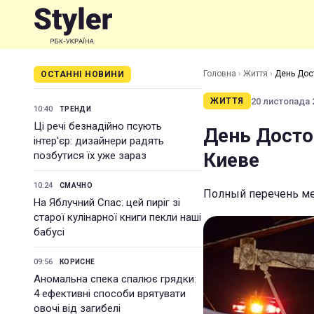
Головна
›
Життя
›
День Дос
ОСТАННІ НОВИНИ
20 листопада 2
ЖИТТЯ
10:40
ТРЕНДИ
Ці речі безнадійно псують
День Досто
інтер'єр: дизайнери радять
Киеве
позбутися їх уже зараз
10:24
СМАЧНО
Полный перечень ме
На Яблучний Спас: цей пиріг зі
старої кулінарної книги пекли наші
бабусі
09:56
КОРИСНЕ
Аномальна спека спалює грядки:
4 ефективні способи врятувати
овочі від загибелі