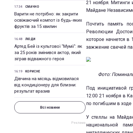
21 ноября. Митинги
17:34
СМАЧНО
Майдане Независимо
Варити не потрібно: як закрити
освіжаючий компот із будь-яких
Почтить память по
фруктів за 15 хвилин
Революции Достоин
которое начнется в 
16:48
ЛЮДИ
Артед Бей із культової "Мумії": як
зажжение свечей па
за 25 років змінився актор, який
зіграв відважного героя
16:19
КОРИСНЕ
Фото: Поминаль
Дівчина на місяць відмовилася
від кондиціонеру для білизни:
Под инициативой гр
результат вразив
12:00 21 ноября в 
по погибшим в ходе
Всі новини
У стеллы на Майдан
национальной пам
металлических план