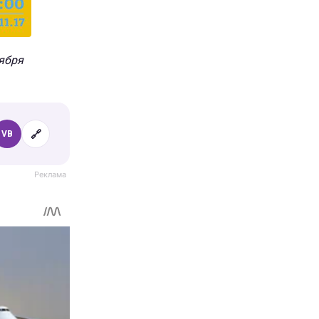
ября
🔗
VB