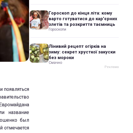
Гороскоп до кінця літа: кому
варто готуватися до кар'єрних
злетів та розкриття таємниць
Гороскопи
Лінивий рецепт огірків на
зиму: секрет хрусткої закуски
без мороки
Смачно
ли появляться
равительство
 Евромайдана
ли название
рошенко был
й отмечается