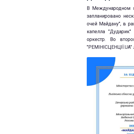
В Международном ц
запланировано нес
очей Майдану", в р
капелла "Дударик"
оркестр. Во втор
"РЕМІНІСЦЕНЦІЇ.UA" 