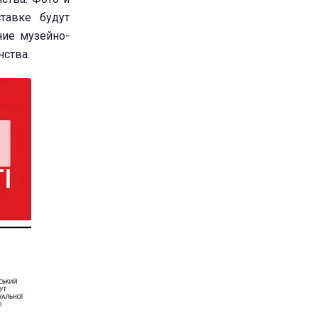
тавке будут
ние музейно-
ства.