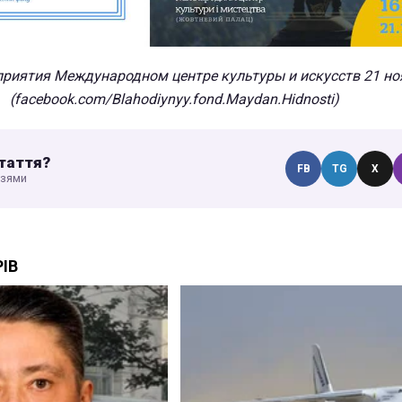
приятия Международном центре культуры и искусств 21 но
(facebook.com/Blahodiynyy.fond.Maydan.Hidnosti)
таття?
FB
TG
X
узями