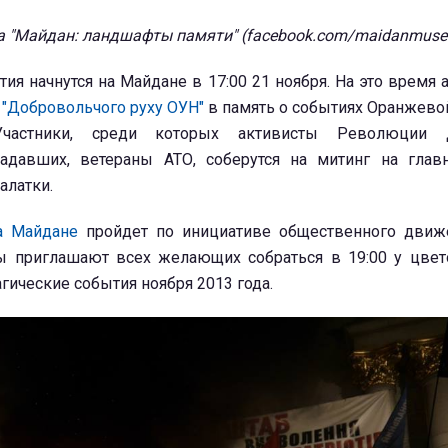
а "Майдан: ландшафты памяти" (facebook.com/maidanmuse
я начнутся на Майдане в 17:00 21 ноября. На это время 
 "Добровольчого руху ОУН"
в память о событиях Оранжев
частники, среди которых активисты Революции Д
радавших, ветераны АТО, соберутся на митинг на глав
алатки.
а Майдане
пройдет по инициативе общественного движ
ры приглашают всех желающих собраться в 19:00 у цвет
гические события ноября 2013 года.