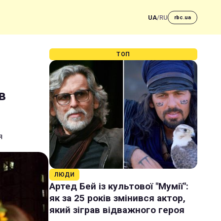
UA
/
RU
rbc.ua
ТОП
в
я
ЛЮДИ
Артед Бей із культової "Мумії":
як за 25 років змінився актор,
який зіграв відважного героя