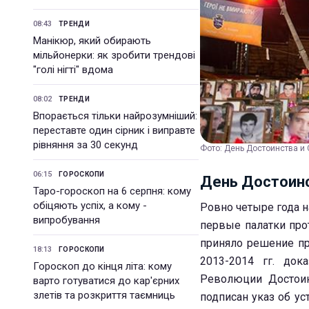
08:43
ТРЕНДИ
Манікюр, який обирають
мільйонерки: як зробити трендові
"голі нігті" вдома
08:02
ТРЕНДИ
Впорається тільки найрозумніший:
переставте один сірник і виправте
рівняння за 30 секунд
Фото: День Достоинства и 
06:15
ГОРОСКОПИ
День Достоинс
Таро-гороскоп на 6 серпня: кому
обіцяють успіх, а кому -
Ровно четыре года н
випробування
первые палатки про
приняло решение пр
18:13
ГОРОСКОПИ
2013-2014 гг. док
Гороскоп до кінця літа: кому
Революции Достоин
варто готуватися до кар'єрних
злетів та розкриття таємниць
подписан указ об ус