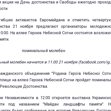
 и акции на День достоинства и Свободы ежегодно проход
сти.
гибших активистов Евромайдана и отметить четверту
ства 21 ноября предлагают организаторы молодежно
10:00. На аллее Героев Небесной Сотни состоится возложе
мяти.
ный молебен начнется в 11:00 21 ноября (facebook.com/ig
ажданского объединения "Родина Героїв Небесної Сотні
Каплице на аллее Героев Небесной Сотни пройдет поминал
 Революции Достоинства.
е Независимости в 12:00 откроется выставка Украинско
яти под названием "Майдан: ландшафты памяти". 
шетах будет отображена вся история Революции Достоин