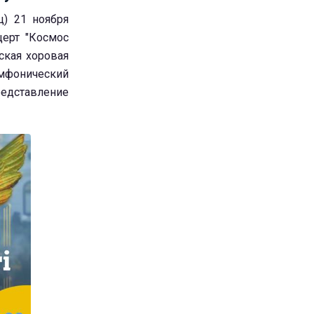
) 21 ноября
церт "Космос
ская хоровая
мфонический
едставление