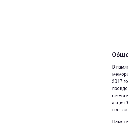
Обще
В памя
мемори
2017 го
пройде
свечи 
акция 
постав
Память