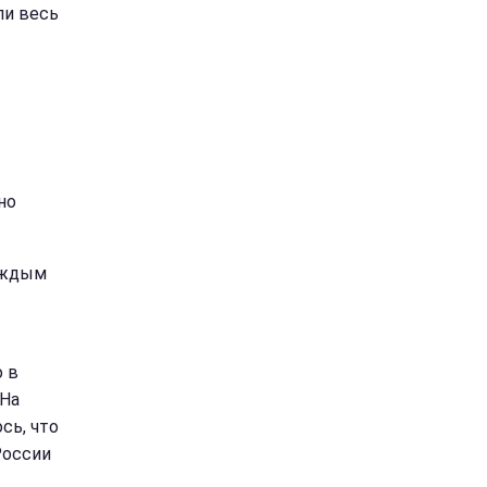
ли весь
но
каждым
о в
 На
сь, что
России