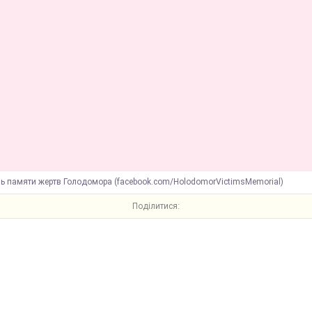
нь памяти жертв Голодомора (facebook.com/HolodomorVictimsMemorial)
Поділитися: