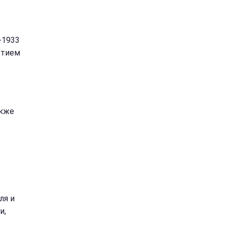
-1933
етием
акже
ля и
и,