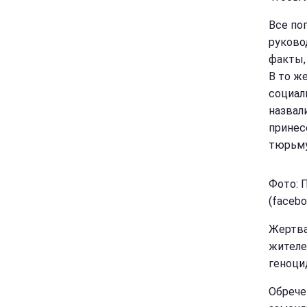
Все по
руково
факты,
В то ж
социал
назвали
принес
тюрьму
Фото: 
(facebo
Жертва
жителе
геноци
Обрече