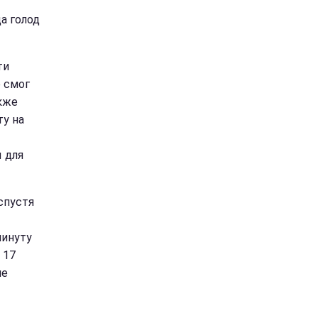
а голод
ти
 смог
акже
ту на
 для
спустя
минуту
 17
не