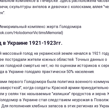
альном комплексе в Печерске. Здесь расположена часов
вечи, скульптуры ангелов и девочки с колосками, аллея "ч
к".
Мемориальный комплекс жертв Голодомора
ook.com/HolodomorVictimsMemorial)
 в Украине 1921-1923гг.
 массовый голод на украинской земле начался в 1921 году
ее пострадали жители южных областей. Точных данных о
их голодной смертью нет, но по оценкам историков к сер
ода в Украине голодало практически 50% населения.
ами первого Голодомора была политика военного коммун
азверсткой", когда солдаты Красной армии принудительно
ли у селян так называемые "излишки" продуктов и зерна.
 Голодомор в Украине стал следствием неурожая в Поволж
. Для пополнения хлебных запасов в этих регионах из Укра