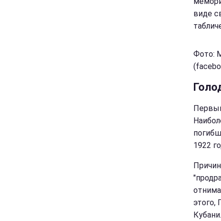
мемори
виде с
табличе
Фото: 
(faceb
Голод
Первый
Наибол
погибш
1922 г
Причин
"продр
отнима
этого,
Кубани