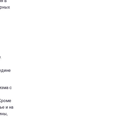
ня в
ерных
.
едине
изма с
 Кроме
ье и на
ины,