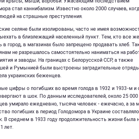
ли крысы, мыши, воробьи. Ужасающим последствием
мора стал каннибализм. Известно около 2000 случаев, когд
 людей на страшные преступления.
ские селяне были изолированы, часто не имея возможнос
ыехать в близлежащий населенный пункт. Тем, кто все же
ь в город, в магазинах было запрещено продавать хлеб. Т
янам не разрешалось самостоятельно наниматься на рабо
иятия и заводы. На границах с Белорусской ССР, а также
шей и Румынией были выстроены заградительные отряды
ела украинских беженцев.
ые цифры о погибших во время голода в 1932 и 1933-м и 
овергают в шок. По данным исследователей, около 25 000
цев умирало ежедневно, тысяча человек - ежечасно, а за 
ство погибших в период Голодомора в Украине составляло
к. В среднем в 1933 году продолжительность жизни была 
1 лет.