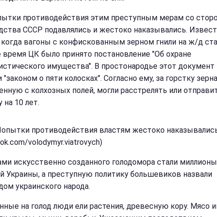
пытки противодействия этим преступным мерам со стор
дства СССР подавлялись и жестоко наказывались. Извес
 когда вагоны с конфискованным зерном гнили на ж/д ста
е время ЦК было принято постановление "Об охране
истического имущества". В простонародье этот документ
 "законом о пяти колосках". Согласно ему, за горстку зерна
енную с колхозных полей, могли расстрелять или отправи
 на 10 лет.
Попытки противодействия властям жестоко наказывалис
ok.com/volodymyr.viatrovych)
ми искусственно созданного голодомора стали миллионы
й Украины, а преступную политику большевиков назвали
дом украинского народа.
нные на голод люди ели растения, древесную кору. Мясо 