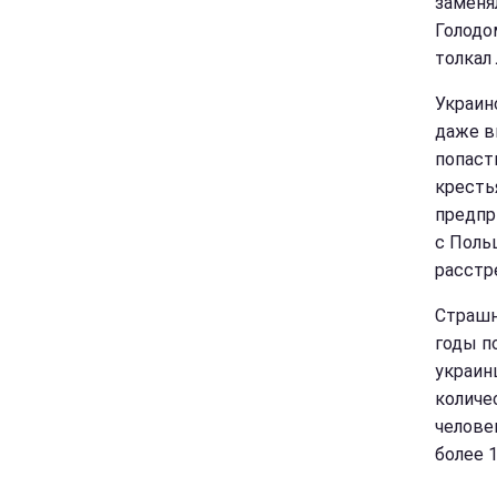
заменя
Голодо
толкал
Украин
даже в
попаст
кресть
предпр
с Поль
расстр
Страшн
годы п
украин
количе
челове
более 1