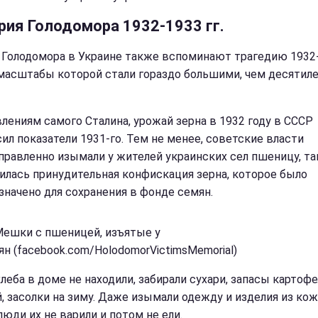
рия Голодомора 1932-1933 гг.
 Голодомора в Украине также вспоминают трагедию 1932
 масштабы которой стали гораздо большими, чем десятил
влениям самого Сталина, урожай зерна в 1932 году в СССР
ил показатели 1931-го. Тем не менее, советские власти
правленно изымали у жителей украинских сел пшеницу, т
илась принудительная конфискация зерна, которое было
значено для сохранения в фонде семян.
Мешки с пшеницей, изъятые у
ян (facebook.com/HolodomorVictimsMemorial)
леба в доме не находили, забирали сухари, запасы картофе
, засолки на зиму. Даже изымали одежду и изделия из кож
люди их не варили и потом не ели.