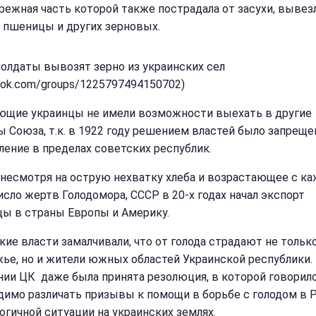
режная часть которой также пострадала от засухи, вывез
 пшеницы и других зерновых.
Cолдаты вывозят зерно из украинских сел
ook.com/groups/1225797494150702)
ющие украинцы не имели возможности выехать в другие
ы Союза, т.к. в 1922 году решением властей было запреще
ление в пределах советских республик.
 несмотря на острую нехватку хлеба и возрастающее с 
исло жертв Голодомора, СССР в 20-х годах начал экспорт
ы в страны Европы и Америку.
кие власти замалчивали, что от голода страдают не тольк
ье, но и жители южных областей Украинской республики.
нии ЦК даже была принята резолюция, в которой говорило
димо различать призывы к помощи в борьбе с голодом в 
логичной ситуации на украинских землях.