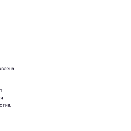
овлена
ут
ся
стие,