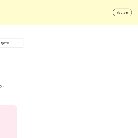
rbc.ua
 дате
2-