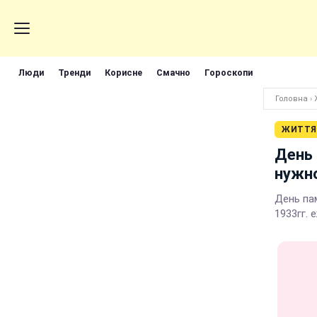
Люди
Тренди
Корисне
Смачно
Гороскопи
Головна
›
ЖИТТЯ
День 
нужно
День пам
1933гг.