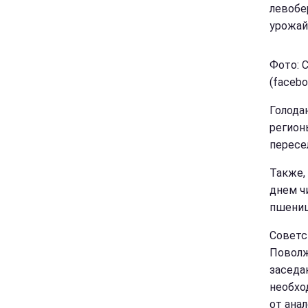
левобе
урожай
Фото: 
(faceb
Голода
регион
пересе
Также,
днем ч
пшениц
Советс
Поволж
заседа
необхо
от ана