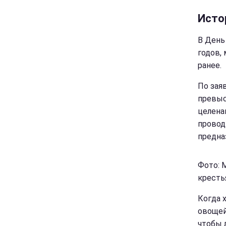
Исто
В День
годов,
ранее.
По зая
превыс
целена
провод
предна
Фото: 
кресть
Когда х
овощей
чтобы 