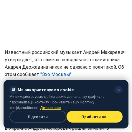
Известный российский музыкант Андрей Макаревич
утверждает, что замена скандального клавишника
Андрея Державина никак не связана с политикой. Об
этом сообщает
"Эхо Москвы".
Ранее в СМИ появилась информация о том, что
🍪
Ми використовуємо cookie
✕
участник группы "Машина времени" Андрей
Ми використовуємо файли cookie для аналізу трафіку та
Державин не будет участвовать в гастролях по
персоналізації контенту. Прочитайте нашу Політику
конфіденційності.
Детальніше
Украине.
Відхилити
Прийняти всі
"Согласно последней информации, перед гастролями
в Украине Андрей Макаревич решил заменить