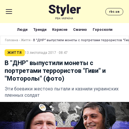
rbc.ua
Люди
Тренди
Корисне
Смачно
Гороскопи
Головна
›
Життя
›
В "ДНР" выпустили монеты с портретами террористов "Гив
ЖИТТЯ
13 листопада 2017 · 08:47
В "ДНР" выпустили монеты с
портретами террористов "Гиви" и
"Моторолы" (фото)
Эти боевики жестоко пытали и казнили украинских
пленных солдат