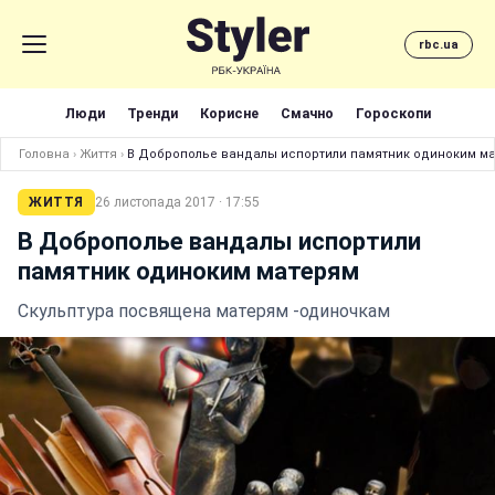
rbc.ua
Люди
Тренди
Корисне
Смачно
Гороскопи
Головна
›
Життя
›
В Доброполье вандалы испортили памятник одиноким м
ЖИТТЯ
26 листопада 2017 · 17:55
В Доброполье вандалы испортили
памятник одиноким матерям
Скульптура посвящена матерям -одиночкам