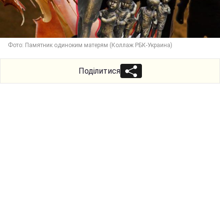
Фото: Памятник одиноким матерям (Коллаж РБК-Украина)
Поділитися