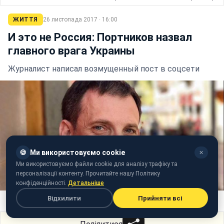
ЖИТТЯ
26 листопада 2017 · 16:00
И это не Россия: Портников назвал
главного врага Украины
Журналист написал возмущенный пост в соцсети
🍪
Ми використовуємо cookie
✕
Ми використовуємо файли cookie для аналізу трафіку та
персоналізації контенту. Прочитайте нашу Політику
конфіденційності.
Детальніше
Відхилити
Прийняти всі
Фото: Виталий Портников (facebook.com/portnikov)