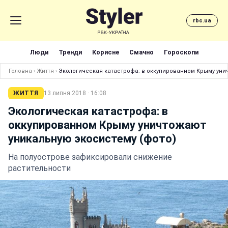
rbc.ua
Люди
Тренди
Корисне
Смачно
Гороскопи
Головна
›
Життя
›
Экологическая катастрофа: в оккупированном Крыму уни
ЖИТТЯ
13 липня 2018 · 16:08
Экологическая катастрофа: в
оккупированном Крыму уничтожают
уникальную экосистему (фото)
На полуострове зафиксировали снижение
растительности